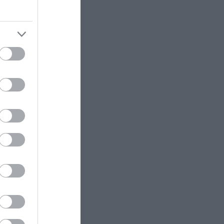
δύο αλλοδαπούς
ων
χοληθεί
ΑΓΡΙΑ ΖΩΗ
12:58
Γαλλία: Κλείνουν παραλίες μετά
ς στις
την εμφάνιση επικίνδυνων
πλαίσιο
θαλάσσιων οργανισμών που
μοιάζουν με μέδουσες (φωτο)
ΥΓΕΙΑ
12:52
Επιστήμονες δημιούργησαν για
πρώτη φορά 16 τεχνητούς ιούς με
AI – Οι προειδοποιήσεις για τη
βιοασφάλεια
LIFESTYLE
12:47
Δ.Μπάρκα: H απάντησή της σε
σχόλιο που δέχθηκε για την
εμφάνισή της – «Η πλαστική
δυστυχώς φαίνεται»