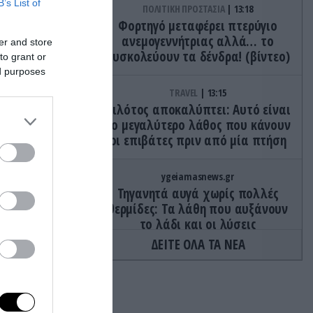
B’s List of
ΠΟΛΙΤΙΚΗ ΠΡΟΣΤΑΣΙΑ
13:18
Φορτηγό μεταφέρει πτερύγιο
ανεμογεννήτριας αλλά… το
er and store
δυσκολεύουν τα δένδρα! (βίντεο)
to grant or
ed purposes
ικός
TRAVEL
13:15
την
Πιλότος αποκαλύπτει: Αυτό είναι
ου
το μεγαλύτερο λάθος που κάνουν
οία
οι επιβάτες πριν από μία πτήση
των
ygeiamasnews.gr
Τηγανητά αυγά χωρίς πολλές
γκαίο
θερμίδες: Τα λάθη που αυξάνουν
χει το
το λάδι και οι λύσεις
ου
ΔΕΙΤΕ ΟΛΑ ΤΑ ΝΕΑ
ΕΣΩΤΕΡΙΚΗ ΑΣΦΑΛΕΙΑ
13:06
Φθιώτιδα: Εντοπίστηκε μεγάλη
φυτεία κάνναβης με πάνω από
την άμεση
2.000 δενδρύλλια – Xειροπέδες σε