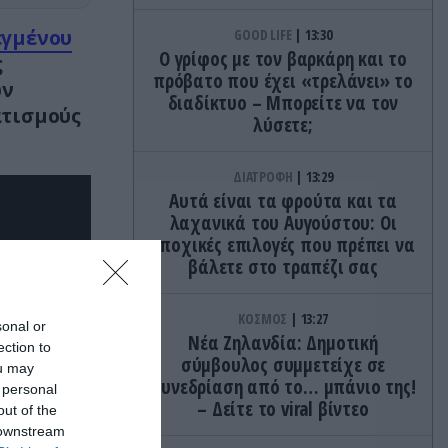
εγμένου
GOOD LIFE
13:30
Ο γρίφος με τον βαρκάρη και το
ς
πρόβατο που έχει «τρελάνει» το
ων
διαδίκτυο – Μπορείτε να τον
ατισμούς
λύσετε;
ΔΙΑΤΡΟΦΗ
13:29
Αυτά είναι τα φρούτα και τα
λαχανικά του Αυγούστου: Οι
εποχικές επιλογές που πρέπει να
βάλετε στο τραπέζι σας
ΚΟΣΜΟΣ
13:27
sonal or
Νέα Ζηλανδία: Δημοτική
ection to
σύμβουλος συμμετείχε σε
ou may
συνεδρίαση από το… μπάνιο της!
 personal
– Δείτε το viral βίντεο
out of the
 downstream