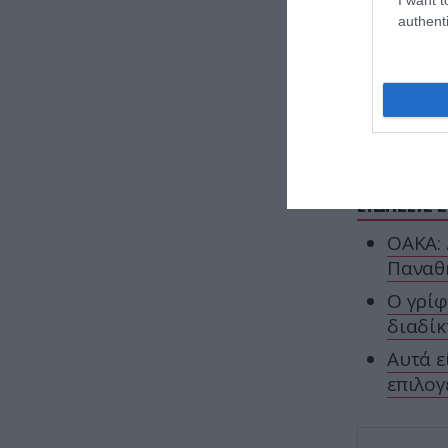
authenti
#038;fea
ΕΙΔΗΣΕΙΣ 
ΟΑΚΑ: 
Παναθη
Ο γρίφ
διαδίκ
Αυτά ε
επιλογ