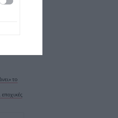
ΠΟΛΙΤΙΚΗ ΠΡΟΣΤΑΣΙΑ
12:46
Κ.Τσίγκας για νέα Canadair DHC-
515: «Θα πετούν τη νύχτα αλλά
δεν θα πραγματοποιούν ρίψεις
νερού»
ΤΕΧΝΟΛΟΓΙΑ
12:38
Nέο Μεξικό: Πρόστιμο 567 εκατ.
δολαρίων στη Meta για τις
επιπτώσεις των social media
στους ανηλίκους
άνει» το
GOOD LIFE
12:35
Κουράστηκες από τα βαριά και
 εποχικές
άβολα αλυσοπρίονα; Το ADM
είναι εδώ για να μεταμορφώσει
τον κήπο σου!