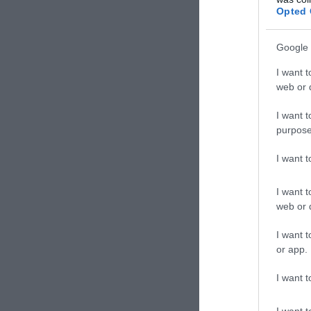
Opted 
Η Ολομέλ
Ελλάδος,
Google 
με το θέ
I want t
εθνικές 
web or d
του θεσμ
I want t
πρωτοβου
purpose
I want 
I want t
web or d
I want t
or app.
I want t
I want t