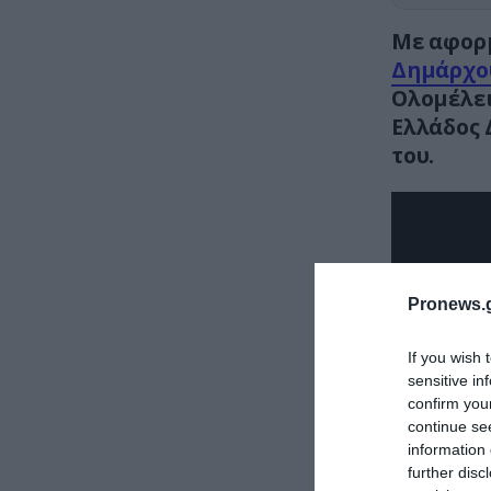
Με αφορ
Δημάρχο
Ολομέλε
Ελλάδος 
του.
Pronews.g
If you wish 
sensitive in
confirm you
continue se
information 
further disc