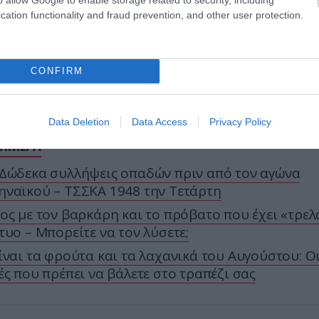
cation functionality and fraud prevention, and other user protection.
CONFIRM
ture=youtu.be&ab_channel=PronewsTV
Data Deletion
Data Access
Privacy Policy
ΣΗΜΕΡΑ
Δώδεκα συλλήψεις οπαδών πριν από τον αγώνα
ναϊκού – ΤΣΣΚΑ 1948 την Τετάρτη
ος με τον βαρκάρη και το πρόβατο που έχει «τρελ
τυο – Μπορείτε να τον λύσετε;
ίναι τα φρούτα και τα λαχανικά του Αυγούστου: Οι
ές που πρέπει να βάλετε στο τραπέζι σας