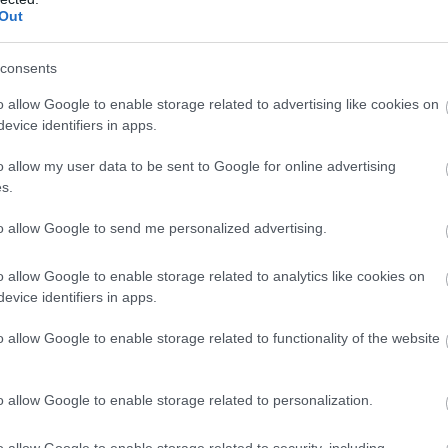
Out
εια των Προέδρων των Δικηγορικών Συλλόγ
 στην αμέσως προσεχή συνεδρίαση της θα ασ
consents
μα για να λάβει αποφάσεις για παρεμβάσεις τη
o allow Google to enable storage related to advertising like cookies on
αρχές και τα διεθνή fora που συμμετέχει στο 
evice identifiers in apps.
ικού της ρόλου, για να αναλάβει σχετικές
o allow my user data to be sent to Google for online advertising
λίες».
s.
to allow Google to send me personalized advertising.
o allow Google to enable storage related to analytics like cookies on
evice identifiers in apps.
o allow Google to enable storage related to functionality of the website
o allow Google to enable storage related to personalization.
o allow Google to enable storage related to security, including