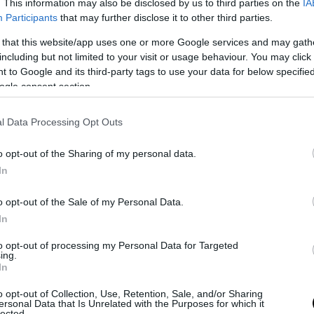
. This information may also be disclosed by us to third parties on the
IA
Participants
that may further disclose it to other third parties.
 that this website/app uses one or more Google services and may gath
including but not limited to your visit or usage behaviour. You may click 
 to Google and its third-party tags to use your data for below specifi
ίτερη ανησυχία και προβληματισμό ο δικηγορ
ogle consent section.
ης χώρας παρακολουθεί τις εξελίξεις σχετικά 
όμενη προφυλάκιση του πρόσφατα εκλεγμέν
l Data Processing Opt Outs
 Χειμάρρας Φρέντι-Διονύσιου Μπελέρη, η οπ
 και συνδέεται με την επικείμενη ανάληψη 
o opt-out of the Sharing of my personal data.
ων του.
In
κή Πολιτεία οφείλει άμεσα να λάβει κάθε ανα
o opt-out of the Sale of my Personal Data.
ξαντλώντας όλες τις δυνατότητες που της παρέ
In
για την υπεράσπιση των θεμελιωδών αρχών τ
to opt-out of processing my Personal Data for Targeted
δικαίου και της προστασίας των ανθρωπίνων
ing.
In
των, τη διασφάλιση των δικαιωμάτων της
στικής δικαϊκής ελληνικής μειονότητας και 
o opt-out of Collection, Use, Retention, Sale, and/or Sharing
ersonal Data that Is Unrelated with the Purposes for which it
κιση του Δημάρχου.
lected.