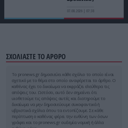
07.08.2026 | 07:38
ΕΣΩΤΕΡΙΚΗ ΑΣΦΑΛΕΙΑ
20:28
Φορτηγό «έφυγε» μόνο του και καρφώθηκε σε
πολυκατοικία στη Μαγνησία (φώτο)
ΣΧΟΛΙΑΣΤΕ ΤΟ ΑΡΘΡΟ
Tο pronews.gr δημοσιεύει κάθε σχόλιο το οποίο είναι
σχετικό με το θέμα στο οποίο αναφέρεται το άρθρο. Ο
καθένας έχει το δικαίωμα να εκφράζει ελεύθερα τις
απόψεις του. Ωστόσο, αυτό δεν σημαίνει ότι
υιοθετούμε τις απόψεις αυτές και διατηρούμε το
δικαίωμα να μην δημοσιεύουμε συκοφαντικά ή
υβριστικά σχόλια όπου τα εντοπίζουμε. Σε κάθε
περίπτωση ο καθένας φέρει την ευθύνη των όσων
γράφει και το pronews.gr ουδεμία νομική ή άλλα