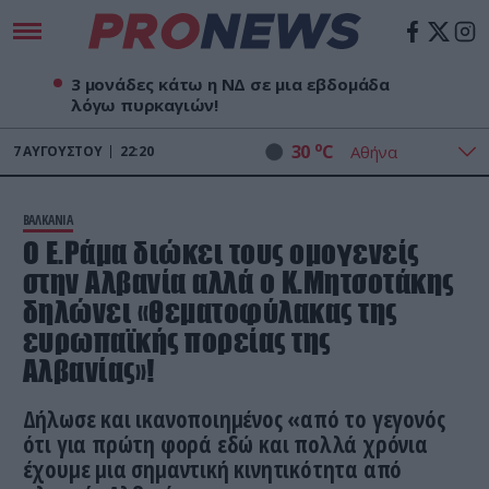
3 μονάδες κάτω η ΝΔ σε μια εβδομάδα
λόγω πυρκαγιών!
o
30
C
7
ΑΥΓΟΎΣΤΟΥ
22:20
ΒΑΛΚΑΝΙΑ
Ο Ε.Ράμα διώκει τους ομογενείς
στην Αλβανία αλλά ο Κ.Μητσοτάκης
δηλώνει «θεματοφύλακας της
ευρωπαϊκής πορείας της
Αλβανίας»!
Δήλωσε και ικανοποιημένος «από το γεγονός
ότι για πρώτη φορά εδώ και πολλά χρόνια
έχουμε μια σημαντική κινητικότητα από