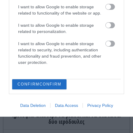
I want to allow Google to enable storage
related to functionality of the website or app.
I want to allow Google to enable storage
related to personalization.
I want to allow Google to enable storage
related to security, including authentication
functionality and fraud prevention, and other
ΤΕΛΕΥΤΑΙΕΣ ΕΙΔΗΣΕΙΣ
user protection.
ΕΣΩΤΕΡΙΚΗ ΑΣΦΑΛΕΙΑ
23:29
Σάλος στη Νέα Αγχίαλο: 66χρονος αυνανιζόταν με
CONFIRM
CONFIRM
13χρονη γειτόνισσά του – Πώς έγινε αντιληπτός
ΚΟΣΜΟΣ
23:22
Data Deletion
Data Access
Privacy Policy
Λάθος των βρετανικών Αρχών άφησε 40χρονο
ημιτυφλό ελεύθερο να βιάσει και να σκοτώσει
δύο ιερόδουλες