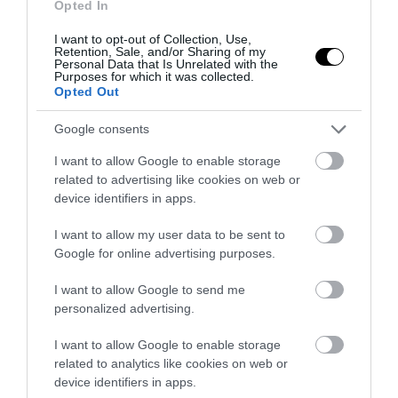
Opted In
I want to opt-out of Collection, Use,
Retention, Sale, and/or Sharing of my
Personal Data that Is Unrelated with the
Purposes for which it was collected.
Opted Out
Google consents
PRONEWS.GR /
ΒΑΛΚΑΝΙΑ
I want to allow Google to enable storage
Σατανιστές στη Βοσνία «έπιασαν πάτο»:
related to advertising like cookies on web or
device identifiers in apps.
Βεβήλωσαν χριστιανικά ιερά και
γνωστό άγαλμα της Παναγίας – Δείτε
I want to allow my user data to be sent to
βίντεο
Google for online advertising purposes.
I want to allow Google to send me
28.07.2026 | 18:10
personalized advertising.
I want to allow Google to enable storage
ΔΙΑΔΩΣΤΕ ΤΟ ΑΡΘΡΟ
related to analytics like cookies on web or
device identifiers in apps.