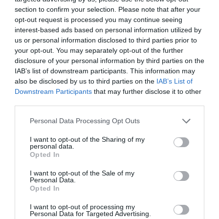
section to confirm your selection. Please note that after your
opt-out request is processed you may continue seeing
interest-based ads based on personal information utilized by
us or personal information disclosed to third parties prior to
your opt-out. You may separately opt-out of the further
disclosure of your personal information by third parties on the
IAB’s list of downstream participants. This information may
also be disclosed by us to third parties on the
IAB’s List of
Downstream Participants
that may further disclose it to other
PRONEWS.GR /
ΒΑΛΚΑΝΙΑ
third parties.
Βίντεο: Κρουαζιερόπλοιο «βάλτωσε»
Please note that this website/app uses one or more Google
Personal Data Processing Opt Outs
στην βουλγαρική πλευρά του Δούναβη
services and may gather and store information including but
εξαιτίας της χαμηλής στάθμης του νερού
not limited to your visit or usage behaviour. You may click to
I want to opt-out of the Sharing of my
personal data.
grant or deny consent to Google and its third-party tags to
Opted In
use your data for below specified purposes in below Google
28.07.2026 | 20:32
consent section.
I want to opt-out of the Sale of my
Personal Data.
Opted In
I want to opt-out of processing my
Personal Data for Targeted Advertising.