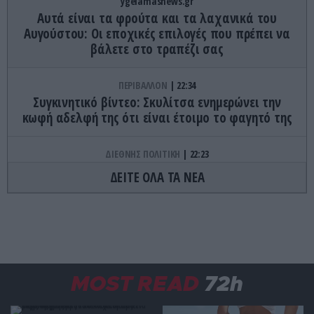
ygeiamasnews.gr
Αυτά είναι τα φρούτα και τα λαχανικά του
Αυγούστου: Οι εποχικές επιλογές που πρέπει να
βάλετε στο τραπέζι σας
ΠΕΡΙΒΑΛΛΟΝ
22:34
Συγκινητικό βίντεο: Σκυλίτσα ενημερώνει την
κωφή αδελφή της ότι είναι έτοιμο το φαγητό της
ΔΙΕΘΝΗΣ ΠΟΛΙΤΙΚΗ
22:23
ΗΠΑ: Η Γερουσία ενέκρινε νέο πακέτο κυρώσεων
ΔΕΙΤΕ ΟΛΑ ΤΑ ΝΕΑ
κατά της Ρωσίας
ΚΟΣΜΟΣ
22:21
Κλιφ Λάιονς Ντόμπι: Δραπέτευσε ο
καταδικασμένος παιδοβιαστής στη Σκωτία – Οι
οδηγίες των Αρχών προς τους πολίτες
MOST READ
72h
ΚΑΙΡΟΣ
22:14