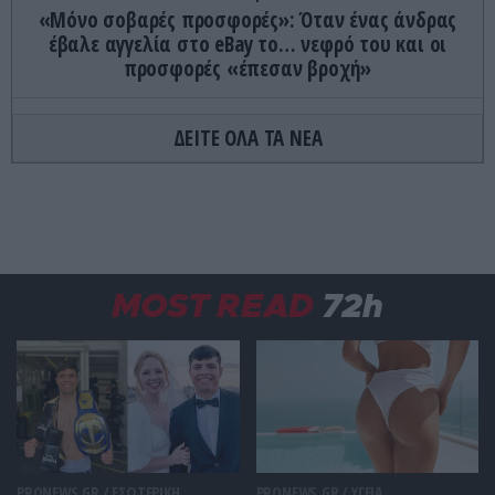
«Μόνο σοβαρές προσφορές»: Όταν ένας άνδρας
έβαλε αγγελία στο eBay το… νεφρό του και οι
προσφορές «έπεσαν βροχή»
ΚΟΣΜΟΣ
23:11
ΔΕΙΤΕ ΟΛΑ ΤΑ ΝΕΑ
Τα 600 στρέμματα κληρονομιάς πίσω από το
φονικό στην Β.Καρολίνα
ΕΝΟΠΛΕΣ ΣΥΓΚΡΟΥΣΕΙΣ
23:09
Εκρήξεις στο νησί Κεσμ: Άγνωστο αν προέρχονται
από το Ιράν ή τις ΗΠΑ
MOST READ
72h
ΕΝΟΠΛΕΣ ΣΥΓΚΡΟΥΣΕΙΣ
23:03
Στο Βελιγράδι ο Β.Ζελένσκι: «Πρέπει να
αποσπάσουμε τους Σέρβους από το στρατόπεδο
της Ρωσίας»
ΙΣΤΟΡΙΑ
23:00
PRONEWS.GR /
ΕΣΩΤΕΡΙΚΗ
PRONEWS.GR /
ΥΓΕΙΑ