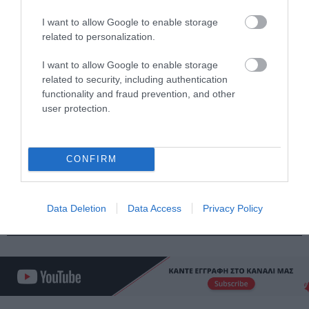
I want to allow Google to enable storage
PRONEWS.GR /
ΒΑΛΚΑΝΙΑ
related to personalization.
Σατανιστές στη Βοσνία «έπιασαν πάτο»:
I want to allow Google to enable storage
Βεβήλωσαν χριστιανικά ιερά και
related to security, including authentication
γνωστό άγαλμα της Παναγίας – Δείτε
functionality and fraud prevention, and other
βίντεο
user protection.
28.07.2026 | 18:10
CONFIRM
ΔΙΑΔΩΣΤΕ ΤΟ ΑΡΘΡΟ
Data Deletion
Data Access
Privacy Policy