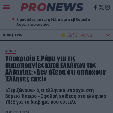
3 μονάδες κάτω η ΝΔ σε μια εβδομάδα
λόγω πυρκαγιών!
o
32
C
07
08
11:02
ΚΟΣΜΟΣ
Υποκρισία Ε.Ράμα για τις
βιαιοπραγίες κατά Ελλήνων της
Αλβανίας: «Δεν ήξερα ότι υπάρχουν
Έλληνες εκεί»
«Ξεριζώνουν» ό,τι ελληνικό υπάρχει στη
Βόρειο Ήπειρο - Σφοδρή επίθεση στο ελληνικό
ΥΠΕΞ για το διάβημα που έστειλε
01.06.2026 | 14:51