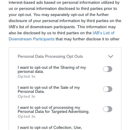
interest-based ads based on personal information utilized by
us or personal information disclosed to third parties prior to
your opt-out. You may separately opt-out of the further
disclosure of your personal information by third parties on the
IAB’s list of downstream participants. This information may
PRONEWS.GR /
ΒΑΛΚΑΝΙΑ
also be disclosed by us to third parties on the
IAB’s List of
Βίντεο: Αλβανοί πυροσβέστες δίνουν
Downstream Participants
that may further disclose it to other
«μάχη» για να οριοθετήσουν την
third parties.
πυρκαγιά στη Μαλακάστρα
Please note that this website/app uses one or more Google
Personal Data Processing Opt Outs
services and may gather and store information including but
05.08.2026 | 15:42
not limited to your visit or usage behaviour. You may click to
I want to opt-out of the Sharing of my
personal data.
grant or deny consent to Google and its third-party tags to
Opted In
use your data for below specified purposes in below Google
consent section.
I want to opt-out of the Sale of my
Personal Data.
Opted In
I want to opt-out of processing my
Personal Data for Targeted Advertising.
Opted In
I want to opt-out of Collection, Use,