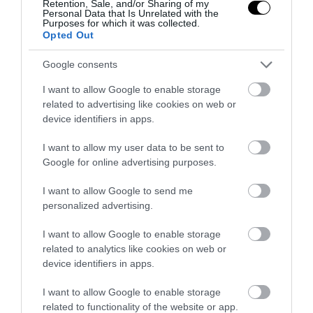
Retention, Sale, and/or Sharing of my
Personal Data that Is Unrelated with the
Purposes for which it was collected.
Opted Out
PRONEWS.GR /
ΒΑΛΚΑΝΙΑ
Google consents
Βίντεο: Κρουαζιερόπλοιο «βάλτωσε»
στην βουλγαρική πλευρά του Δούναβη
I want to allow Google to enable storage
related to advertising like cookies on web or
εξαιτίας της χαμηλής στάθμης του νερού
device identifiers in apps.
28.07.2026 | 20:32
I want to allow my user data to be sent to
Google for online advertising purposes.
I want to allow Google to send me
personalized advertising.
I want to allow Google to enable storage
related to analytics like cookies on web or
device identifiers in apps.
I want to allow Google to enable storage
related to functionality of the website or app.