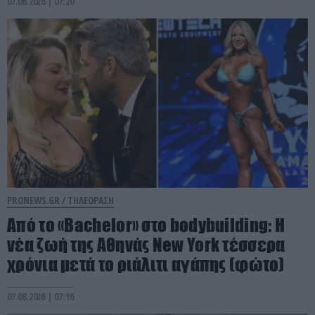
07.08.2026 | 07:20
PRONEWS.GR /
ΤΗΛΕΟΡΑΣΗ
Από το «Bachelor» στο bodybuilding: Η
νέα ζωή της Αθηνάς New York τέσσερα
χρόνια μετά το ριάλιτι αγάπης (φώτο)
07.08.2026 | 07:16