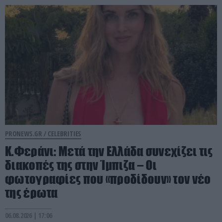
PRONEWS.GR /
CELEBRITIES
Κ.Φεράνι: Μετά την Ελλάδα συνεχίζει τις
διακοπές της στην Ίμπιζα – Οι
φωτογραφίες που «προδίδουν» τον νέο
της έρωτα
06.08.2026 | 17:06