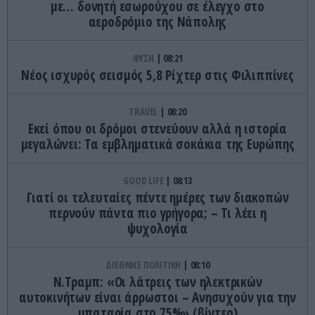
με… δονητή εσωρούχου σε έλεγχο στο
αεροδρόμιο της Νάπολης
ΦΥΣΗ
08:21
Νέος ισχυρός σεισμός 5,8 Ρίχτερ στις Φιλιππίνες
TRAVEL
08:20
Εκεί όπου οι δρόμοι στενεύουν αλλά η ιστορία
μεγαλώνει: Τα εμβληματικά σοκάκια της Ευρώπης
GOOD LIFE
08:13
Γιατί οι τελευταίες πέντε ημέρες των διακοπών
περνούν πάντα πιο γρήγορα; – Τι λέει η
ψυχολογία
ΔΙΕΘΝΗΣ ΠΟΛΙΤΙΚΗ
08:10
Ν.Τραμπ: «Οι λάτρεις των ηλεκτρικών
αυτοκινήτων είναι άρρωστοι – Ανησυχούν για την
μπαταρία στο 75%» (βίντεο)