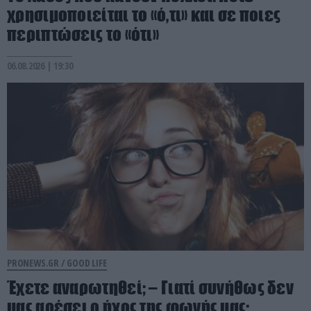
χρησιμοποιείται το «ό,τι» και σε ποιες
περιπτώσεις το «ότι»
06.08.2026 | 19:30
PRONEWS.GR /
GOOD LIFE
Έχετε αναρωτηθεί; – Γιατί συνήθως δεν
μας αρέσει ο ήχος της φωνής μας;