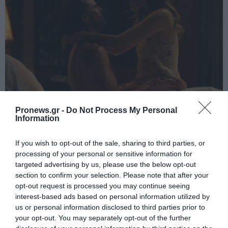
PRONEWS.GR /
GOOD LIFE
Pronews.gr -
Do Not Process My Personal
Information
Ειδικός εξηγεί: Έτσι οι ηθοποιοί
«φρενάρουν» τον οργασμό και την στύση
If you wish to opt-out of the sale, sharing to third parties, or
κατά τη διάρκεια ερωτικών σκηνών
processing of your personal or sensitive information for
targeted advertising by us, please use the below opt-out
06.08.2026 | 23:45
section to confirm your selection. Please note that after your
opt-out request is processed you may continue seeing
interest-based ads based on personal information utilized by
us or personal information disclosed to third parties prior to
your opt-out. You may separately opt-out of the further