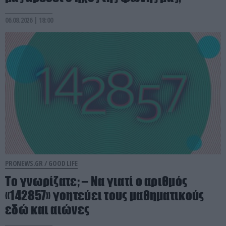
06.08.2026 | 18:00
PRONEWS.GR /
GOOD LIFE
Το γνωρίζατε; – Να γιατί ο αριθμός
«142857» γοητεύει τους μαθηματικούς
εδώ και αιώνες