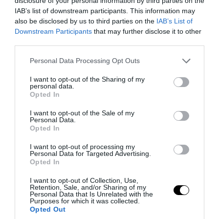
disclosure of your personal information by third parties on the
IAB’s list of downstream participants. This information may
also be disclosed by us to third parties on the
IAB’s List of
Downstream Participants
that may further disclose it to other
third parties.
Please note that this website/app uses one or more Google
Personal Data Processing Opt Outs
services and may gather and store information including but
not limited to your visit or usage behaviour. You may click to
I want to opt-out of the Sharing of my
PRONEWS.GR /
GOOD LIFE
personal data.
grant or deny consent to Google and its third-party tags to
Opted In
use your data for below specified purposes in below Google
Αυτά είναι 4+1 πράγματα για τα οποία οι
consent section.
I want to opt-out of the Sale of my
άνθρωποι μετανιώνουν περισσότερο
Personal Data.
στο τέλος της ζωής τους
Opted In
I want to opt-out of processing my
06.08.2026 | 22:00
Personal Data for Targeted Advertising.
Opted In
I want to opt-out of Collection, Use,
Retention, Sale, and/or Sharing of my
Personal Data that Is Unrelated with the
Purposes for which it was collected.
Opted Out