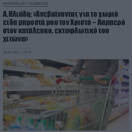
PRONEWS.GR /
CELEBRITIES
Α.Ηλιάδη: «Ανεβαίνοντας για το χωριό
είδα μπροστά μου τον Χριστό – Λαμπερό
στον κατάλευκο, εκτυφλωτικό του
χιτώνα»
06.08.2026 | 20:29