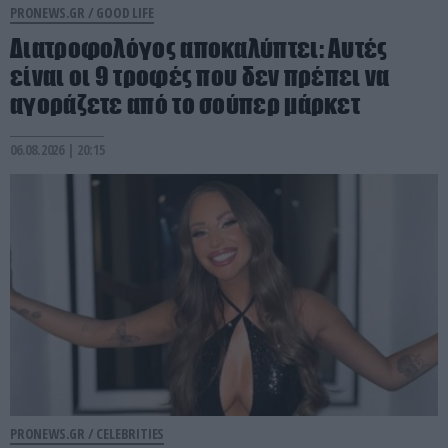
PRONEWS.GR /
GOOD LIFE
Διατροφολόγος αποκαλύπτει: Αυτές
είναι οι 9 τροφές που δεν πρέπει να
αγοράζετε από το σούπερ μάρκετ
06.08.2026 | 20:15
PRONEWS.GR /
CELEBRITIES