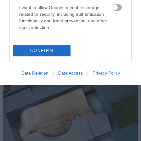
I want to allow Google to enable storage
related to security, including authentication
functionality and fraud prevention, and other
user protection.
PRONEWS.GR /
CELEBRITIES
Σοβαρό τροχαίο για Έλληνα ράπερ – Το
CONFIRM
μήνυμα στα social media
06.08.2026 | 20:43
Data Deletion
Data Access
Privacy Policy