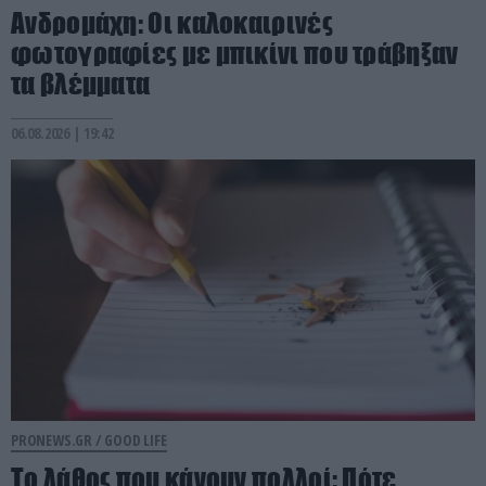
Ανδρομάχη: Οι καλοκαιρινές
φωτογραφίες με μπικίνι που τράβηξαν
τα βλέμματα
06.08.2026 | 19:42
PRONEWS.GR /
GOOD LIFE
Το λάθος που κάνουν πολλοί: Πότε