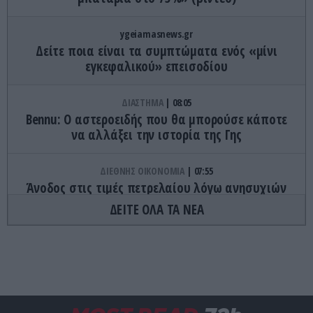
ygeiamasnews.gr
Δείτε ποια είναι τα συμπτώματα ενός «μίνι
εγκεφαλικού» επεισοδίου
ΔΙΑΣΤΗΜΑ
08:05
Bennu: Ο αστεροειδής που θα μπορούσε κάποτε
να αλλάξει την ιστορία της Γης
ΔΙΕΘΝΗΣ ΟΙΚΟΝΟΜΙΑ
07:55
Άνοδος στις τιμές πετρελαίου λόγω ανησυχιών
για τα Στενά του Ορμούζ: Στα 83 δολάρια το
ΔΕΙΤΕ ΟΛΑ ΤΑ ΝΕΑ
βαρέλι Brent
TRAVEL
07:46
Ακυρώθηκε πτήση από το αεροδρόμιο
«Μακεδονία» προς Γερμανία: Πουλί εντοπίστηκε
στον κινητήρα του αεροσκάφους