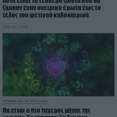
Αυτά είναι τα τέσσερα ζώδια που θα
ζήσουν έναν ονειρικό έρωτα έως το
τέλος του φετινού καλοκαιριού
03.08.2026 | 09:09
PRONEWS.GR /
ΑΣΤΡΑ & ΖΩΔΙΑ
Θα είναι ο πιο τυχερός μήνας της