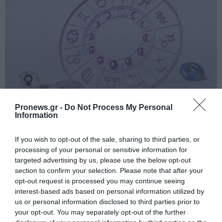
Pronews.gr -
Do Not Process My Personal
Information
PRONEWS.GR /
ΑΣΤΡΑ & ΖΩΔΙΑ
Η Αφροδίτη περνά στον Ζυγό και φέρνει
If you wish to opt-out of the sale, sharing to third parties, or
τύχη, αφθονία και νέες ευκαιρίες – Τα 4
processing of your personal or sensitive information for
ζώδια που ευνοούνται
targeted advertising by us, please use the below opt-out
section to confirm your selection. Please note that after your
opt-out request is processed you may continue seeing
06.08.2026 | 12:10
interest-based ads based on personal information utilized by
us or personal information disclosed to third parties prior to
your opt-out. You may separately opt-out of the further