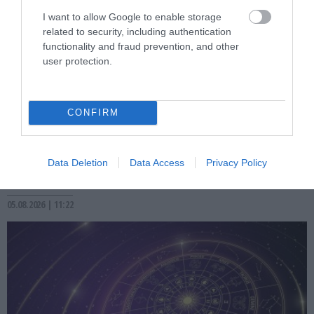
I want to allow Google to enable storage
related to security, including authentication
functionality and fraud prevention, and other
user protection.
PRONEWS.GR /
ΑΣΤΡΑ & ΖΩΔΙΑ
CONFIRM
Τα 3 ζώδια που ευνοούνται περισσότερο
σήμερα 5 Αυγούστου – Έρχονται
Data Deletion
Data Access
Privacy Policy
ευκαιρίες και επιτυχίες
05.08.2026 | 11:22