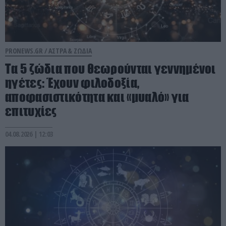
PRONEWS.GR /
ΑΣΤΡΑ & ΖΩΔΙΑ
Τα 5 ζώδια που θεωρούνται γεννημένοι
ηγέτες: Έχουν φιλοδοξία,
αποφασιστικότητα και «μυαλό» για
επιτυχίες
04.08.2026 | 12:03