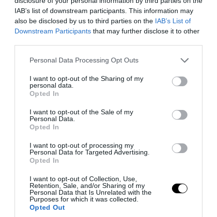
disclosure of your personal information by third parties on the
IAB’s list of downstream participants. This information may
also be disclosed by us to third parties on the
IAB’s List of
Downstream Participants
that may further disclose it to other
third parties.
Please note that this website/app uses one or more Google
Personal Data Processing Opt Outs
services and may gather and store information including but
not limited to your visit or usage behaviour. You may click to
I want to opt-out of the Sharing of my
personal data.
grant or deny consent to Google and its third-party tags to
Opted In
use your data for below specified purposes in below Google
PRONEWS.GR /
ΑΣΤΡΑ & ΖΩΔΙΑ
consent section.
I want to opt-out of the Sale of my
Ερμής στον Λέοντα από τις 9 Αυγούστου:
Personal Data.
Opted In
Ποια ζώδια ευνοούνται σε έρωτα,
χρήματα και νέες ευκαιρίες
I want to opt-out of processing my
Personal Data for Targeted Advertising.
Opted In
06.08.2026 | 10:40
I want to opt-out of Collection, Use,
Retention, Sale, and/or Sharing of my
Personal Data that Is Unrelated with the
Purposes for which it was collected.
Opted Out