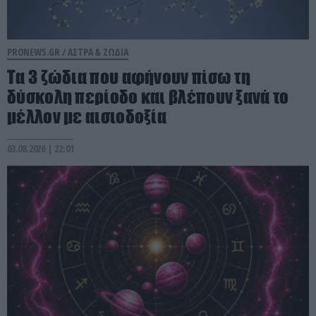
PRONEWS.GR /
ΑΣΤΡΑ & ΖΩΔΙΑ
Τα 3 ζώδια που αφήνουν πίσω τη
δύσκολη περίοδο και βλέπουν ξανά το
μέλλον με αισιοδοξία
03.08.2026 | 22:01