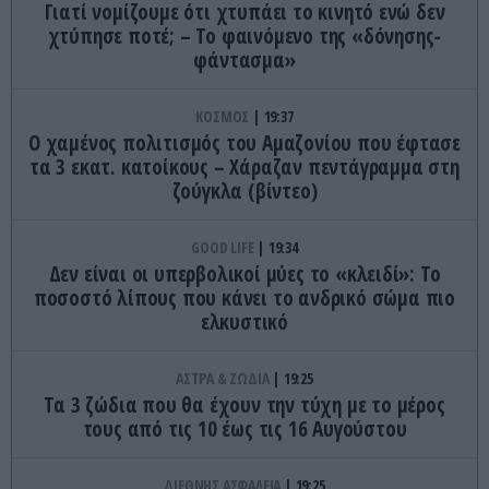
Γιατί νομίζουμε ότι χτυπάει το κινητό ενώ δεν
χτύπησε ποτέ; – Το φαινόμενο της «δόνησης-
φάντασμα»
ΚΟΣΜΟΣ
19:37
Ο χαμένος πολιτισμός του Αμαζονίου που έφτασε
τα 3 εκατ. κατοίκους – Χάραζαν πεντάγραμμα στη
ζούγκλα (βίντεο)
GOOD LIFE
19:34
Δεν είναι οι υπερβολικοί μύες το «κλειδί»: Το
ποσοστό λίπους που κάνει το ανδρικό σώμα πιο
ελκυστικό
ΑΣΤΡΑ & ΖΩΔΙΑ
19:25
Τα 3 ζώδια που θα έχουν την τύχη με το μέρος
τους από τις 10 έως τις 16 Αυγούστου
ΔΙΕΘΝΗΣ ΑΣΦΑΛΕΙΑ
19:25