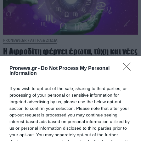
PRONEWS.GR /
ΑΣΤΡΑ & ΖΩΔΙΑ
Η Αφροδίτη φέρνει έρωτα, τύχη και νέες
ευκαιρίες: Τα 2 ζώδια που ευνοούνται το
Σαββατοκύριακο 8 και 9 Αυγούστου
Pronews.gr -
Do Not Process My Personal
Information
07.08.2026 | 11:58
If you wish to opt-out of the sale, sharing to third parties, or
processing of your personal or sensitive information for
targeted advertising by us, please use the below opt-out
section to confirm your selection. Please note that after your
opt-out request is processed you may continue seeing
interest-based ads based on personal information utilized by
us or personal information disclosed to third parties prior to
your opt-out. You may separately opt-out of the further