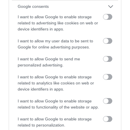
Google consents
PRONEWS.GR /
ΑΣΤΡΑ & ΖΩΔΙΑ
I want to allow Google to enable storage
Η Αφροδίτη περνά στον Ζυγό και φέρνει
related to advertising like cookies on web or
device identifiers in apps.
τύχη, αφθονία και νέες ευκαιρίες – Τα 4
ζώδια που ευνοούνται
I want to allow my user data to be sent to
Google for online advertising purposes.
06.08.2026 | 12:10
I want to allow Google to send me
personalized advertising.
I want to allow Google to enable storage
related to analytics like cookies on web or
device identifiers in apps.
I want to allow Google to enable storage
related to functionality of the website or app.
I want to allow Google to enable storage
related to personalization.