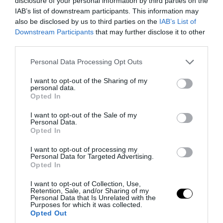
disclosure of your personal information by third parties on the
IAB’s list of downstream participants. This information may
also be disclosed by us to third parties on the
IAB’s List of
Downstream Participants
that may further disclose it to other
third parties.
PRONEWS.GR /
ΑΣΤΡΑ & ΖΩΔΙΑ
Please note that this website/app uses one or more Google
Personal Data Processing Opt Outs
Δείχνει να μη νοιάζεται για κανέναν:
services and may gather and store information including but
Aυτό είναι το λιγότερο στοργικό ζώδιο
not limited to your visit or usage behaviour. You may click to
I want to opt-out of the Sharing of my
personal data.
grant or deny consent to Google and its third-party tags to
Opted In
use your data for below specified purposes in below Google
07.08.2026 | 10:04
consent section.
I want to opt-out of the Sale of my
Personal Data.
Opted In
I want to opt-out of processing my
Personal Data for Targeted Advertising.
Opted In
I want to opt-out of Collection, Use,
Retention, Sale, and/or Sharing of my
Personal Data that Is Unrelated with the
Purposes for which it was collected.
Opted Out