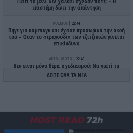
Γιατί το μέλι δεν χαλάει σχεδόν ποτέ; – Η
επιστήμη δίνει την απάντηση
ΚΟΣΜΟΣ
22:44
Πήγε για κάμπινγκ και έχασε προσωρινά την ακοή
του – Όταν το «τραγούδι» των τζιτζικιών γίνεται
επικίνδυνο
AUTO - MOTO
22:40
Δεν είναι μόνο θέμα σχεδιασμού: Να γιατί τα
πίσω φώτα των αυτοκινήτων έχουν κόκκινο
ΔΕΙΤΕ ΟΛΑ ΤΑ ΝΕΑ
χρώμα
ΦΑΓΗΤΟ
22:32
Τα γλυκά της Τήνου που κρύβουν ιστορίες αιώνων
και κρατούν ζωντανή την παράδοση
MOST READ
72h
ΔΙΑΤΡΟΦΗ
22:27
Το φρούτο που μπορεί να «ξεγελάσει» τη γλώσσα