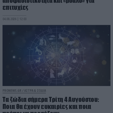
αποφασιστικότητα και «μυαλό» για
επιτυχίες
04.08.2026 | 12:03
PRONEWS.GR /
ΑΣΤΡΑ & ΖΩΔΙΑ
Τα ζώδια σήμερα Τρίτη 4 Αυγούστου:
Ποια θα έχουν ευκαιρίες και ποια