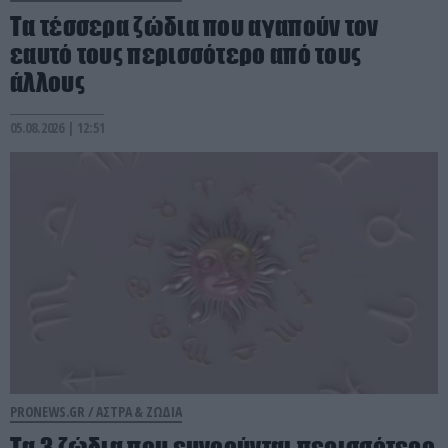
Τα τέσσερα ζώδια που αγαπούν τον
εαυτό τους περισσότερο από τους
άλλους
05.08.2026 | 12:51
PRONEWS.GR /
ΑΣΤΡΑ & ΖΩΔΙΑ
Τα 3 ζώδια που ευνοούνται περισσότερο