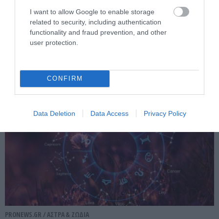
PRONEWS.GR /
ΑΣΤΡΑ & ΖΩΔΙΑ
I want to allow Google to enable storage
related to security, including authentication
Ερμής στον Λέοντα από τις 9 Αυγούστου:
functionality and fraud prevention, and other
Ποια ζώδια ευνοούνται σε έρωτα,
user protection.
χρήματα και νέες ευκαιρίες
06.08.2026 | 10:40
CONFIRM
Data Deletion
Data Access
Privacy Policy
PRONEWS.GR /
ΑΣΤΡΑ & ΖΩΔΙΑ