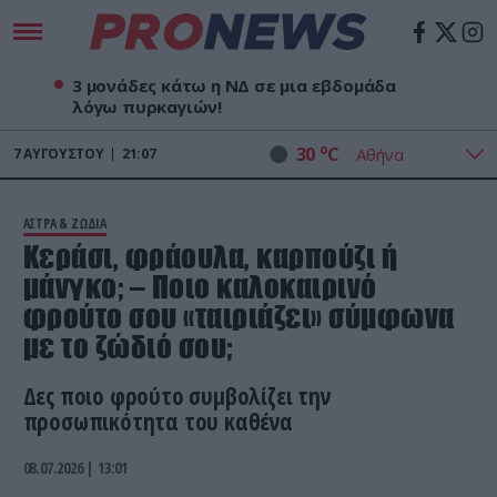
3 μονάδες κάτω η ΝΔ σε μια εβδομάδα
λόγω πυρκαγιών!
o
30
C
7
ΑΥΓΟΎΣΤΟΥ
21:07
ΑΣΤΡΑ & ΖΩΔΙΑ
Κεράσι, φράουλα, καρπούζι ή
μάνγκο; – Ποιο καλοκαιρινό
φρούτο σου «ταιριάζει» σύμφωνα
με το ζώδιό σου;
Δες ποιο φρούτο συμβολίζει την
προσωπικότητα του καθένα
08.07.2026 | 13:01