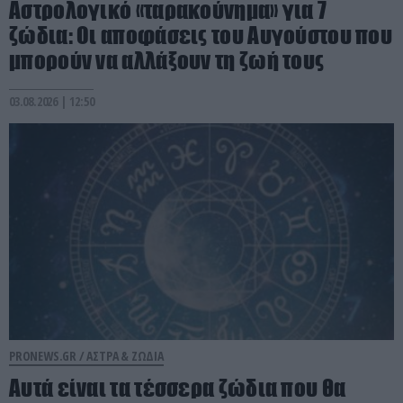
Αστρολογικό «ταρακούνημα» για 7
ζώδια: Οι αποφάσεις του Αυγούστου που
μπορούν να αλλάξουν τη ζωή τους
03.08.2026 | 12:50
PRONEWS.GR /
ΑΣΤΡΑ & ΖΩΔΙΑ
Αυτά είναι τα τέσσερα ζώδια που θα