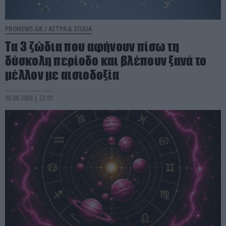
PRONEWS.GR /
ΑΣΤΡΑ & ΖΩΔΙΑ
Τα 3 ζώδια που αφήνουν πίσω τη
δύσκολη περίοδο και βλέπουν ξανά το
μέλλον με αισιοδοξία
03.08.2026 | 22:01