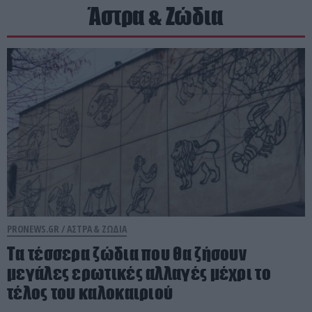
Άστρα & Ζώδια
PRONEWS.GR /
ΑΣΤΡΑ & ΖΩΔΙΑ
Τα τέσσερα ζώδια που θα ζήσουν
μεγάλες ερωτικές αλλαγές μέχρι το
τέλος του καλοκαιριού