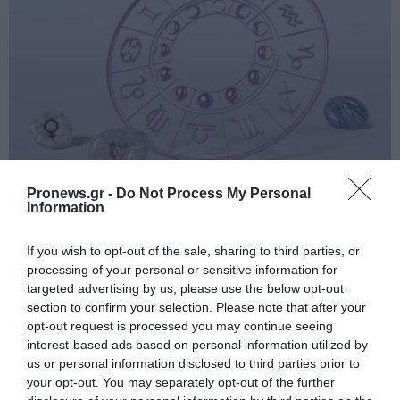
Pronews.gr -
Do Not Process My Personal
PRONEWS.GR /
ΑΣΤΡΑ & ΖΩΔΙΑ
Information
Η Αφροδίτη περνά στον Ζυγό και φέρνει
τύχη, αφθονία και νέες ευκαιρίες – Τα 4
If you wish to opt-out of the sale, sharing to third parties, or
processing of your personal or sensitive information for
ζώδια που ευνοούνται
targeted advertising by us, please use the below opt-out
section to confirm your selection. Please note that after your
06.08.2026 | 12:10
opt-out request is processed you may continue seeing
interest-based ads based on personal information utilized by
us or personal information disclosed to third parties prior to
your opt-out. You may separately opt-out of the further