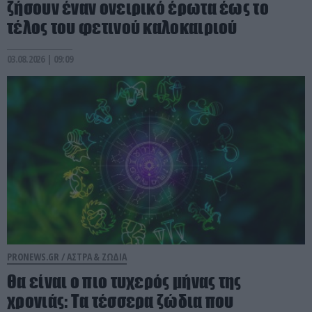
ζήσουν έναν ονειρικό έρωτα έως το
τέλος του φετινού καλοκαιριού
03.08.2026 | 09:09
PRONEWS.GR /
ΑΣΤΡΑ & ΖΩΔΙΑ
Θα είναι ο πιο τυχερός μήνας της
χρονιάς: Τα τέσσερα ζώδια που