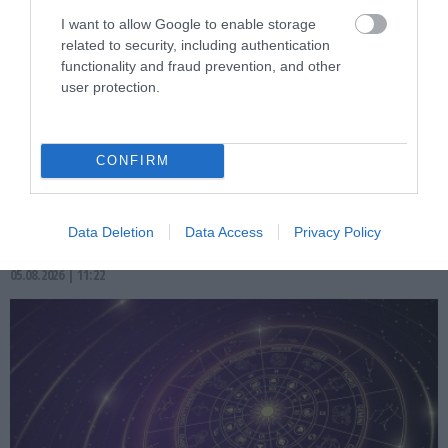
I want to allow Google to enable storage
related to security, including authentication
functionality and fraud prevention, and other
user protection.
PRONEWS.GR /
ΑΣΤΡΑ & ΖΩΔΙΑ
CONFIRM
Τα 3 ζώδια που ευνοούνται περισσότερο
σήμερα 5 Αυγούστου – Έρχονται
ευκαιρίες και επιτυχίες
Data Deletion
Data Access
Privacy Policy
05.08.2026 | 11:22