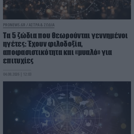
PRONEWS.GR /
ΑΣΤΡΑ & ΖΩΔΙΑ
Τα 5 ζώδια που θεωρούνται γεννημένοι
ηγέτες: Έχουν φιλοδοξία,
αποφασιστικότητα και «μυαλό» για
επιτυχίες
04.08.2026 | 12:03