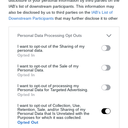
disclosure of your personal information by third parties on the
IAB’s list of downstream participants. This information may
also be disclosed by us to third parties on the
IAB’s List of
Downstream Participants
that may further disclose it to other
third parties.
Please note that this website/app uses one or more Google
Personal Data Processing Opt Outs
services and may gather and store information including but
not limited to your visit or usage behaviour. You may click to
I want to opt-out of the Sharing of my
personal data.
grant or deny consent to Google and its third-party tags to
PRONEWS.GR /
ΑΣΤΡΑ & ΖΩΔΙΑ
Opted In
use your data for below specified purposes in below Google
Ερμής στον Λέοντα από τις 9 Αυγούστου:
consent section.
I want to opt-out of the Sale of my
Personal Data.
Ποια ζώδια ευνοούνται σε έρωτα,
Opted In
χρήματα και νέες ευκαιρίες
I want to opt-out of processing my
Personal Data for Targeted Advertising.
06.08.2026 | 10:40
Opted In
I want to opt-out of Collection, Use,
Retention, Sale, and/or Sharing of my
Personal Data that Is Unrelated with the
Purposes for which it was collected.
Opted Out