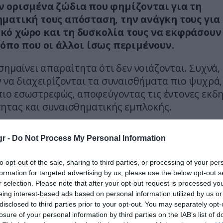
 ορισμένα ζώδια που φημίζονται για τη
ματική τους απόσταση, την ανάγκη τους για
ό χώρο και τη δυσκολία τους να εκφράσουν
ρόπο που οι άλλοι ίσως περιμένουν.
σημαίνει απαραίτητα ότι δεν νοιάζονται. Συχνά,
 να διαχειρίζονται τα συναισθήματα πιο ψυχρά,
πιο εσωστρεφώς, αποφεύγοντας τις έντονες εκδ
ητας και συναισθηματικής εμπλοκής.
 τρία ζώδια που θεωρούνται τα λιγότερο στορ
r -
Do Not Process My Personal Information
 κύκλου:
to opt-out of the sale, sharing to third parties, or processing of your per
ς
formation for targeted advertising by us, please use the below opt-out s
r selection. Please note that after your opt-out request is processed y
οί έχουν έναν αέρα μυστηρίου γύρω τους και θα
eing interest-based ads based on personal information utilized by us or
για να πάρουν αυτό που θέλουν. Δεν τους αρέσει
disclosed to third parties prior to your opt-out. You may separately opt-
α κάνουν και δυσκολεύονται να βασίζονται σε άλλ
losure of your personal information by third parties on the IAB’s list of