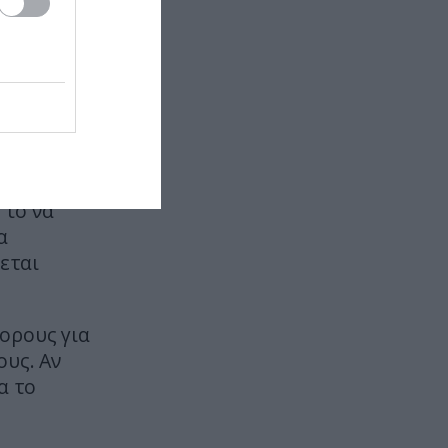
τελευταίος Ρεπουμπλικανός
πρόεδρος»
X-FILES
13:56
ίναι ο
Οι παράξενοι ήχοι που μπορεί να
αν θέλουν
παράξει ένα σώμα μετά τον
ς επιλογή,
θάνατο
ΘΡΗΣΚΕΙΑ
13:47
 το να
Οι εκκλησίες που βρέθηκαν
α
θαμμένες κάτω από τη Γη
ζεται
CELEBRITIES
13:46
Ι.Τούνη: Η αδημοσίευτη
ορους για
φωτογραφία με τον σύντροφό
ους. Αν
της από την αρχή της σχέσης
τους
α το
AUTO - MOTO
13:45