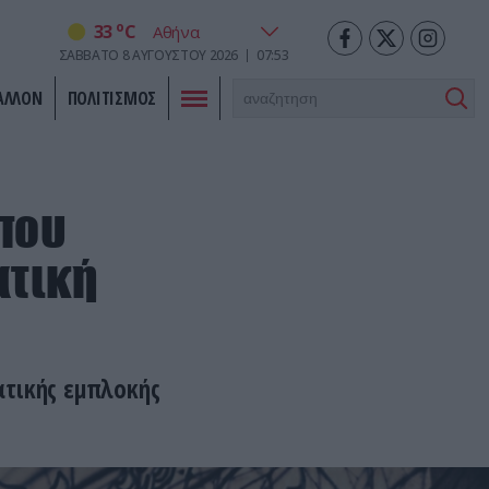
o
33
C
ΣΆΒΒΑΤΟ
8
ΑΥΓΟΎΣΤΟΥ
2026
07:53
ΑΛΛΟΝ
ΠΟΛΙΤΙΣΜΟΣ
 που
ατική
ατικής εμπλοκής