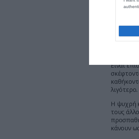
authenti
Κριός
Και το ζώ
Κριός. Γν
να περάσε
αλλά ούτε
Είναι επί
σκέφτοντα
καθήκοντά
λιγότερο.
Η ψυχρή 
τους άλλο
προσπαθή
κάνουν ως