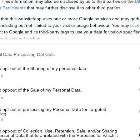
. This information may also be disclosed by us to third parties on the
IA
κολο για τους ανθρώπους να έρθουν κοντά τους,
Participants
that may further disclose it to other third parties.
 έχουν μια αρνητική οπτική που δεν φωνάζει ακ
 that this website/app uses one or more Google services and may gath
ι για σένα».
including but not limited to your visit or usage behaviour. You may click 
 to Google and its third-party tags to use your data for below specifi
ι λίγος χρόνος για να εμπιστευτούν τους ανθρώ
ogle consent section.
νται να τους αδικούν – γι’ αυτό είναι καλύτερο ν
την δύσκολη πλευρά τους και να παραμείνετε στ
l Data Processing Opt Outs
νθρώπους που συμπαθούν, ακόμα κι αν δεν δείχ
o opt-out of the Sharing of my personal data.
 στα προβλήματά σας.
In
ησία τους και η απροθυμία τους να είναι ευάλω
o opt-out of the Sale of my Personal Data.
 τους κάνει δύσκολο να συνδεθούν συναισθηματ
In
υς.
to opt-out of processing my Personal Data for Targeted
ing.
ιο του νερού, γεγονός που τους κάνει πιο
In
ατικούς και διαισθητικούς. Αλλά τείνουν να είν
o opt-out of Collection, Use, Retention, Sale, and/or Sharing
θείς, γεγονός που μπορεί να τους κάνει να φαίν
ersonal Data that Is Unrelated with the Purposes for which it
lected.