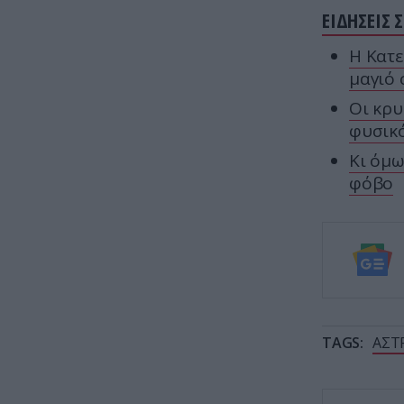
ΕΙΔΗΣΕΙΣ 
Η Κατε
μαγιό 
Οι κρυ
φυσικ
Κι όμω
φόβο
TAGS:
ΑΣΤ