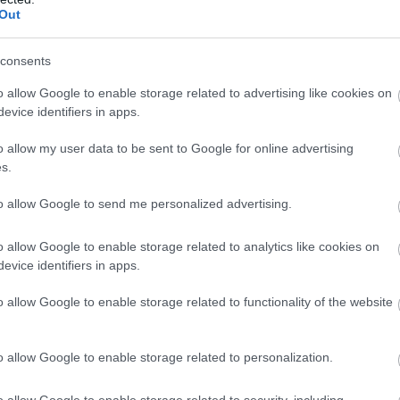
ι.
Out
consents
ς έχουν γενικά μια θετική οπτική για τη ζωή, αλ
o allow Google to enable storage related to advertising like cookies on
ει να μένουν ακίνητοι ή να βρίσκονται σε ένα μέ
evice identifiers in apps.
ρονικά διαστήματα.
o allow my user data to be sent to Google for online advertising
s.
εί μερικές φορές να τους κάνει ανήσυχους και έ
ώνονται στη δική τους προσωπική ανάπτυξη και 
to allow Google to send me personalized advertising.
οιάζονται για τους άλλους.
o allow Google to enable storage related to analytics like cookies on
της φωτιάς, είναι παθιασμένοι και διακρίνονται 
evice identifiers in apps.
έργειά τους. Εκτιμούν την ελευθερία και την αν
o allow Google to enable storage related to functionality of the website
ισσότερο από κάποια άλλα ζώδια.
αυτού, μοιάζουν εγωιστές και αδιάφοροι στους 
o allow Google to enable storage related to personalization.
 τους γνωρίζετε αρκετά καλά, θα σας είναι πιστοί
υν πόσο νοιάζονται για εσάς.
o allow Google to enable storage related to security, including