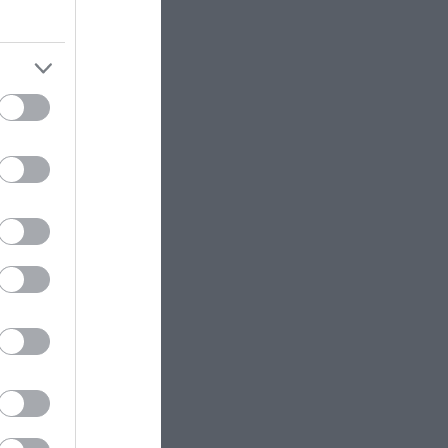
ΙΣΤΟΡΙΑ
14:15
Αυτός ήταν ο αρχαίος Έλληνας
θαλασσοπόρος που ταξίδεψε
λά δεν
στην Ινδία: To άδοξο «τέλος» του
ρος για
ΙΣΤΟΡΙΑ
14:00
Έχετε αναρωτηθεί; – Πόσο
τσι να
ζύγιζαν οι Αρχαίοι Έλληνες;
ευεξία
ΠΟΛΙΤΙΚΗ ΠΡΟΣΤΑΣΙΑ
14:00
Η πυρκαγιά στην Αττικοβοιωτία
για την
απελευθέρωσε ενέργεια ίση με 6
εξαρτησία
ατομικές βόμβες της Χιροσίμα!
ΔΙΕΘΝΗΣ ΠΟΛΙΤΙΚΗ
13:57
γύρω τους.
Ν.Τραμπ: «Αν επικρατήσουν οι
 και θα
Δημοκρατικοί μπορεί να είμαι ο