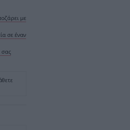
Αυτό το γνωρίζατε; – Πότε και
πού τοποθετήθηκε το πρώτο
φανάρι στους ελληνικούς
ποζάρει με
δρόμους
ία σε έναν
ΕΣΩΤΕΡΙΚΗ ΑΣΦΑΛΕΙΑ
13:42
Χανιά: 64χρονος έχασε τη ζωή
του σε πισίνα ξενοδοχείου –
 σας
Συνελήφθη ο ιδιοκτήτης
ΑΣΤΡΑ & ΖΩΔΙΑ
13:39
Τα τέσσερα ζώδια που θα ζήσουν
άθετε
μεγάλες ερωτικές αλλαγές μέχρι
το τέλος του καλοκαιριού
ΠΑΡΑΣΚΗΝΙΟ
13:36
ΟΑΚΑ: Δώδεκα συλλήψεις οπαδών
πριν από τον αγώνα
Παναθηναϊκού – ΤΣΣΚΑ 1948 την