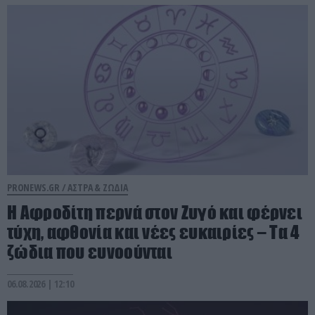
PRONEWS.GR /
ΑΣΤΡΑ & ΖΩΔΙΑ
Η Αφροδίτη περνά στον Ζυγό και φέρνει
τύχη, αφθονία και νέες ευκαιρίες – Τα 4
ζώδια που ευνοούνται
06.08.2026 | 12:10