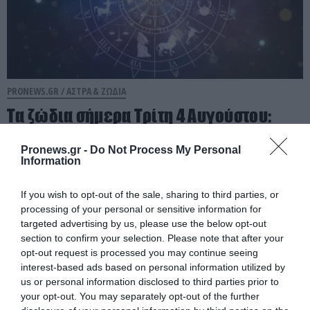
PRONEWS.GR /
ΑΣΤΡΑ & ΖΩΔΙΑ
Τα ζώδια σήμερα Τρίτη 4 Αυγούστου:
Ποια θα έχουν ευκαιρίες και ποια
Pronews.gr -
Do Not Process My Personal
πρέπει να προσέξουν
Information
04.08.2026 | 10:17
If you wish to opt-out of the sale, sharing to third parties, or
processing of your personal or sensitive information for
targeted advertising by us, please use the below opt-out
section to confirm your selection. Please note that after your
opt-out request is processed you may continue seeing
interest-based ads based on personal information utilized by
us or personal information disclosed to third parties prior to
your opt-out. You may separately opt-out of the further