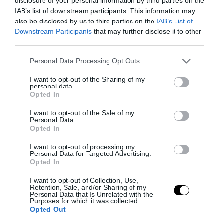
disclosure of your personal information by third parties on the
IAB’s list of downstream participants. This information may
also be disclosed by us to third parties on the
IAB’s List of
Downstream Participants
that may further disclose it to other
third parties.
PRONEWS.GR /
ΑΣΤΡΑ & ΖΩΔΙΑ
Please note that this website/app uses one or more Google
Personal Data Processing Opt Outs
Τα 3 ζώδια που αφήνουν πίσω τη
services and may gather and store information including but
δύσκολη περίοδο και βλέπουν ξανά το
not limited to your visit or usage behaviour. You may click to
I want to opt-out of the Sharing of my
personal data.
grant or deny consent to Google and its third-party tags to
μέλλον με αισιοδοξία
Opted In
use your data for below specified purposes in below Google
consent section.
I want to opt-out of the Sale of my
03.08.2026 | 22:01
Personal Data.
Opted In
I want to opt-out of processing my
Personal Data for Targeted Advertising.
Opted In
I want to opt-out of Collection, Use,
Retention, Sale, and/or Sharing of my
Personal Data that Is Unrelated with the
Purposes for which it was collected.
Opted Out