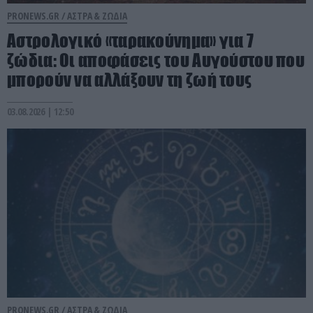
PRONEWS.GR /
ΑΣΤΡΑ & ΖΩΔΙΑ
Αστρολογικό «ταρακούνημα» για 7
ζώδια: Οι αποφάσεις του Αυγούστου που
μπορούν να αλλάξουν τη ζωή τους
03.08.2026 | 12:50
PRONEWS.GR /
ΑΣΤΡΑ & ΖΩΔΙΑ