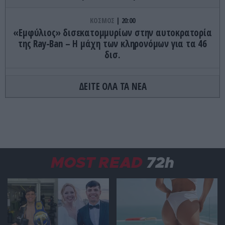
ΚΟΣΜΟΣ
20:00
«Εμφύλιος» δισεκατομμυρίων στην αυτοκρατορία
της Ray-Ban – Η μάχη των κληρονόμων για τα 46
δισ.
ΥΓΕΙΑ
20:00
ΔΕΙΤΕ ΟΛΑ ΤΑ ΝΕΑ
Πόσο πρέπει να κοιμάται κάθε άνθρωπος
ανάλογα με την ηλικία του
ΚΟΣΜΟΣ
19:54
Η Ουγγαρία σβήνει τα φώτα σε εμβληματικά
κτίρια – Ο λόγος πίσω από την απόφαση (βίντεο)
MOST READ
72h
ΔΙΕΘΝΗΣ ΑΣΦΑΛΕΙΑ
19:54
Τζ.Ντ.Βανς: «Οι Ιρανοί είναι εξαιρετικά δύσκολοι
άνθρωποι»