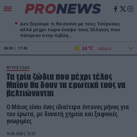
Δεν ξέρουμε τι θα έκανε με τους Τούρκους
αλλά μέχρι τώρα έκαψε τους Έλληνες που
πάτησαν στην Λιβύη...
o
34
C
06
08
17:48
ΑΣΤΡΑ & ΖΩΔΙΑ
Τα τρία ζώδια που μέχρι τέλος
Μαΐου θα δουν τα ερωτικά τους να
βελτιώνονται
Ο Μάιος είναι ένας ιδιαίτερα έντονος μήνας για
τον έρωτα, με δυνατή χημεία και ξαφνικές
γνωριμίες
14.05.2026 | 13:25