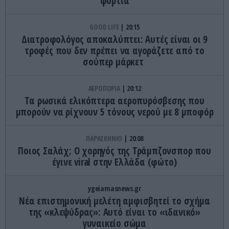
φορτία
GOOD LIFE
20:15
Διατροφολόγος αποκαλύπτει: Αυτές είναι οι 9
τροφές που δεν πρέπει να αγοράζετε από το
σούπερ μάρκετ
ΑΕΡΟΠΟΡΙΑ
20:12
Τα ρωσικά ελικόπτερα αεροπυρόσβεσης που
μπορούν να ρίχνουν 5 τόνους νερού με 8 μποφόρ
ΠΑΡΑΣΚΗΝΙΟ
20:08
Ποιος Σαλάχ; Ο χορηγός της Τράμπζονσπορ που
έγινε viral στην Ελλάδα (φώτο)
ygeiamasnews.gr
Νέα επιστημονική μελέτη αμφισβητεί το σχήμα
της «κλεψύδρας»: Αυτό είναι το «ιδανικό»
γυναικείο σώμα