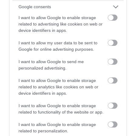
Google consents
I want to allow Google to enable storage
PRONEWS.GR /
ΑΣΤΡΑ & ΖΩΔΙΑ
related to advertising like cookies on web or
device identifiers in apps.
Θα έχουν νέες ευκαιρίες και
επαγγελματικές εξελίξεις: Τα 3 ζώδια
I want to allow my user data to be sent to
που ευνοούνται οικονομικά αυτή την
Google for online advertising purposes.
εβδομάδα
I want to allow Google to send me
personalized advertising.
03.08.2026 | 17:37
I want to allow Google to enable storage
related to analytics like cookies on web or
device identifiers in apps.
I want to allow Google to enable storage
related to functionality of the website or app.
I want to allow Google to enable storage
related to personalization.