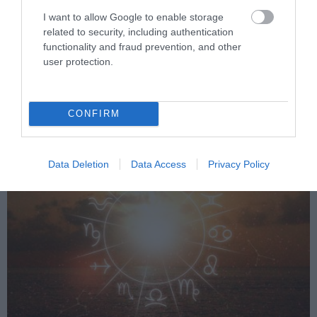
I want to allow Google to enable storage
related to security, including authentication
functionality and fraud prevention, and other
PRONEWS.GR /
ΑΣΤΡΑ & ΖΩΔΙΑ
user protection.
Αυτά είναι τα δύο πιο παρεξηγημένα
ζώδια – Γιατί η φήμη τους τα αδικεί
CONFIRM
03.08.2026 | 14:15
Data Deletion
Data Access
Privacy Policy