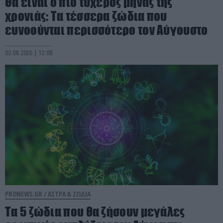
Θα είναι ο πιο τυχερός μήνας της
χρονιάς: Τα τέσσερα ζώδια που
ευνοούνται περισσότερο τον Αύγουστο
02.08.2026 | 12:08
PRONEWS.GR /
ΑΣΤΡΑ & ΖΩΔΙΑ
Τα 5 ζώδια που θα ζήσουν μεγάλες