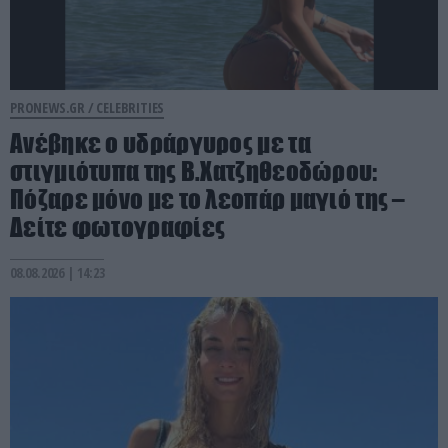
PRONEWS.GR /
CELEBRITIES
Ανέβηκε ο υδράργυρος με τα
στιγμιότυπα της Β.Χατζηθεοδώρου:
Πόζαρε μόνο με το λεοπάρ μαγιό της –
Δείτε φωτογραφίες
08.08.2026 | 14:23