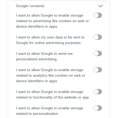
Η διάσημη σταρ που «έπεσε» με τα
Google consents
μούτρα στο «βρώμικο» – «Είναι το
I want to allow Google to enable storage
πρωινό των πρωταθλητών» (φωτο)
related to advertising like cookies on web or
device identifiers in apps.
08.08.2026 | 09:40
I want to allow my user data to be sent to
Google for online advertising purposes.
I want to allow Google to send me
personalized advertising.
I want to allow Google to enable storage
related to analytics like cookies on web or
device identifiers in apps.
I want to allow Google to enable storage
related to functionality of the website or app.
PRONEWS.GR /
CELEBRITIES
I want to allow Google to enable storage
12 σπουδαίοι Έλληνες ηθοποιοί που
related to personalization.