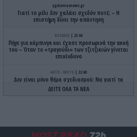
ygeiamasnews.gr
Γιατί το μέλι δεν χαλάει σχεδόν ποτέ; – Η
επιστήμη δίνει την απάντηση
ΚΟΣΜΟΣ
22:44
Πήγε για κάμπινγκ και έχασε προσωρινά την ακοή
του – Όταν το «τραγούδι» των τζιτζικιών γίνεται
επικίνδυνο
AUTO - MOTO
22:40
Δεν είναι μόνο θέμα σχεδιασμού: Να γιατί τα
πίσω φώτα των αυτοκινήτων έχουν κόκκινο
ΔΕΙΤΕ ΟΛΑ ΤΑ ΝΕΑ
χρώμα
ΦΑΓΗΤΟ
22:32
Τα γλυκά της Τήνου που κρύβουν ιστορίες αιώνων
και κρατούν ζωντανή την παράδοση
MOST READ
72h