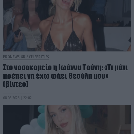
PRONEWS.GR /
CELEBRITIES
Στο νοσοκομείο η Ιωάννα Τούνη: «Τι μάτι
πρέπει να έχω φάει Θεούλη μου»
(βίντεο)
08.08.2026 | 22:02