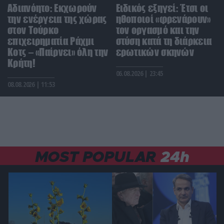
Αδιανόητο: Εκχωρούν
Ειδικός εξηγεί: Έτσι οι
την ενέργεια της χώρας
ΔΙΕΘΝΗΣ ΑΣΦΑΛΕΙΑ
ηθοποιοί «φρενάρουν»
21:42
Βουλγαρία: Ουκρανικό drone με εκρηκτικά
στον Τούρκο
τον οργασμό και την
εξερράγη κοντά σε αγωγό φυσικού αερίου (upd)
επιχειρηματία Ράχμι
στύση κατά τη διάρκεια
Κοτς – «Παίρνει» όλη την
ερωτικών σκηνών
Κρήτη!
ΕΛΛΗΝΙΚΗ ΠΟΛΙΤΙΚΗ
21:41
06.08.2026 | 23:45
«Ελπίδα για τη Δημοκρατία»: Καταγγελίες για
08.08.2026 | 11:53
«σπίλωση» από πρώην στέλεχος του κόμματος
ΚΟΣΜΟΣ
21:37
Βίντεο: Ελεφαντάκι μπλέχτηκε σε καλώδιο
φόρτισης στην Κίνα και η μητέρα του «γκρέμισε»
τον σταθμό!
MOST POPULAR
24h
ΦΥΣΗ
21:26
Τα φυτά που μπορούν να «ξαναζωντανέψουν»
μετά από χρόνια χωρίς νερό