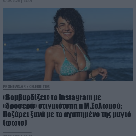
07.08.2026 | 23:09
PRONEWS.GR /
CELEBRITIES
«Βομβαρδίζει» το instagram με
«δροσερά» στιγμιότυπα η Μ.Σολωμού:
Ποζάρει ξανά με το αγαπημένο της μαγιό
(φωτο)