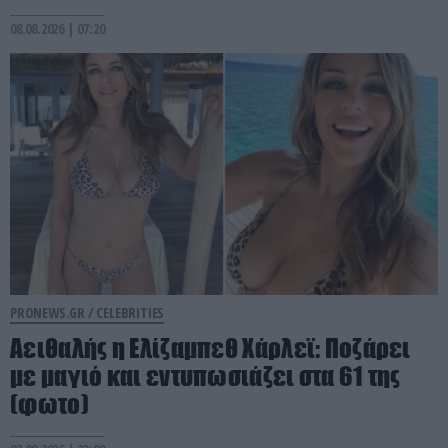
08.08.2026 | 07:20
PRONEWS.GR /
CELEBRITIES
Αειθαλής η Ελίζαμπεθ Χάρλεϊ: Ποζάρει
με μαγιό και εντυπωσιάζει στα 61 της
(φωτο)