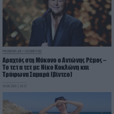
PRONEWS.GR /
CELEBRITIES
Αραχτός στη Μύκονο ο Αντώνης Ρέμος –
Το τετ α τετ με Νίκο Κοκλώνη και
Τρύφωνα Σαμαρά (βίντεο)
04.08.2026 | 20:21