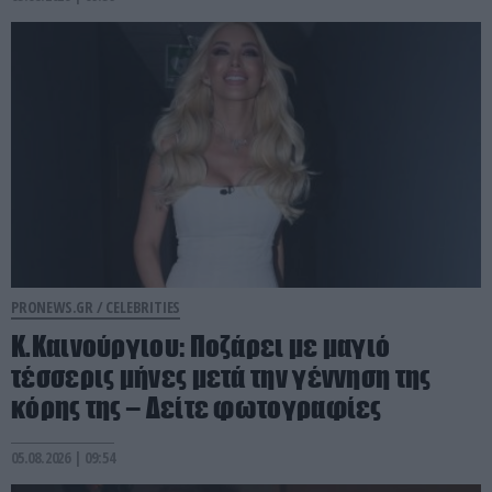
PRONEWS.GR /
CELEBRITIES
Κ.Καινούργιου: Ποζάρει με μαγιό
τέσσερις μήνες μετά την γέννηση της
κόρης της – Δείτε φωτογραφίες
05.08.2026 | 09:54