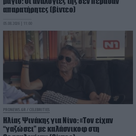
μαγιό: Οι αναλογίες της δεν πέρασαν
απαρατήρητες (βίντεο)
05.08.2026 | 11:00
PRONEWS.GR /
CELEBRITIES
Ηλίας Ψινάκης για Νίνο: «Τον είχαν
“γαζώσει” με καλάσνικοφ στη