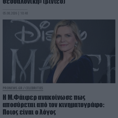
Θεσσαλονίκη» (βίντεο)
05.08.2026 | 10:48
PRONEWS.GR /
CELEBRITIES
Η Μ.Φάιφερ ανακοίνωσε πως
αποσύρεται από τον κινηματογράφο:
Ποιος είναι ο λόγος