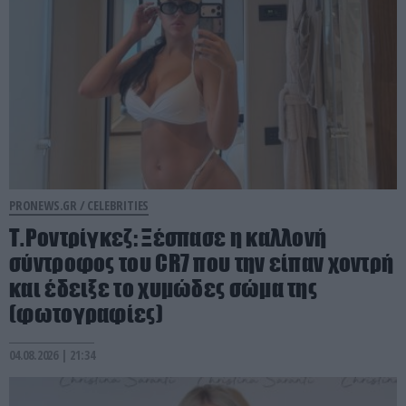
PRONEWS.GR /
CELEBRITIES
Τ.Ροντρίγκεζ: Ξέσπασε η καλλονή
σύντροφος του CR7 που την είπαν χοντρή
και έδειξε το χυμώδες σώμα της
(φωτογραφίες)
04.08.2026 | 21:34