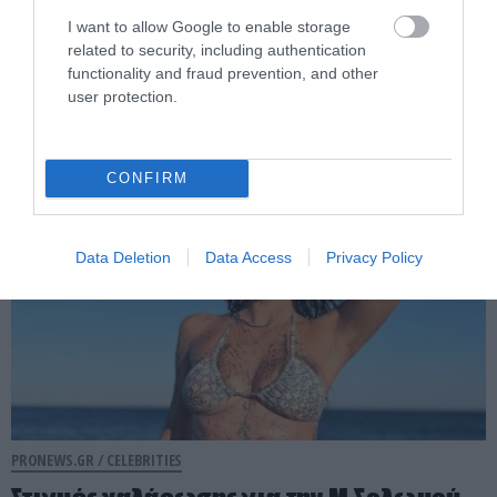
Ιουλία Καλλιμάνη και Μιχάλης
Τουρατζίδης: Το πρώτο Σαββατοκύριακο
I want to allow Google to enable storage
related to security, including authentication
του Σεπτεμβρίου ο γάμος τους στη
functionality and fraud prevention, and other
Θεσσαλονίκη!
user protection.
05.08.2026 | 12:50
CONFIRM
Data Deletion
Data Access
Privacy Policy
PRONEWS.GR /
CELEBRITIES