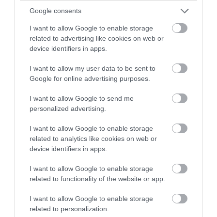
Η τολμηρή εμφάνιση της Μ.Σπίαρς με
Google consents
διάφανη ροζ φούστα και μαύρο
I want to allow Google to enable storage
εσώρουχο στο Μαλιμπού (φωτο)
related to advertising like cookies on web or
device identifiers in apps.
05.08.2026 | 13:01
I want to allow my user data to be sent to
Google for online advertising purposes.
I want to allow Google to send me
personalized advertising.
I want to allow Google to enable storage
related to analytics like cookies on web or
device identifiers in apps.
I want to allow Google to enable storage
related to functionality of the website or app.
I want to allow Google to enable storage
PRONEWS.GR /
CELEBRITIES
related to personalization.