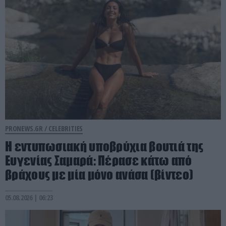
PRONEWS.GR /
CELEBRITIES
Η εντυπωσιακή υποβρύχια βουτιά της
Ευγενίας Σαμαρά: Πέρασε κάτω από
βράχους με μία μόνο ανάσα (βίντεο)
05.08.2026 | 06:23