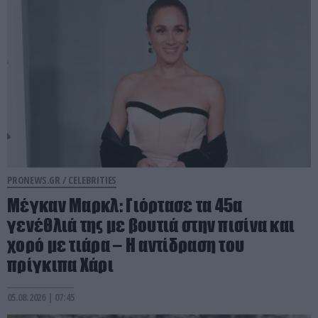
PRONEWS.GR /
CELEBRITIES
Μέγκαν Μαρκλ: Γιόρτασε τα 45α
γενέθλιά της με βουτιά στην πισίνα και
χορό με τιάρα – Η αντίδραση του
πρίγκιπα Χάρι
05.08.2026 | 07:45