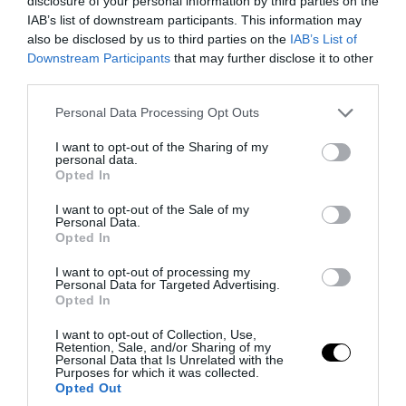
disclosure of your personal information by third parties on the
PRONEWS.GR /
CELEBRITIES
IAB’s list of downstream participants. This information may
also be disclosed by us to third parties on the
IAB’s List of
Χρυσηίδα Δημουλίδου: Η γνωστή
Downstream Participants
that may further disclose it to other
συγγραφέας τα «έχωσε» στην
third parties.
Τ.Αλεξανδράτου για το παιδί της
Please note that this website/app uses one or more Google
Personal Data Processing Opt Outs
services and may gather and store information including but
05.08.2026 | 14:41
not limited to your visit or usage behaviour. You may click to
I want to opt-out of the Sharing of my
personal data.
grant or deny consent to Google and its third-party tags to
Opted In
use your data for below specified purposes in below Google
consent section.
I want to opt-out of the Sale of my
Personal Data.
Opted In
I want to opt-out of processing my
Personal Data for Targeted Advertising.
Opted In
I want to opt-out of Collection, Use,
Retention, Sale, and/or Sharing of my
Personal Data that Is Unrelated with the
Purposes for which it was collected.
Opted Out
PRONEWS.GR /
CELEBRITIES