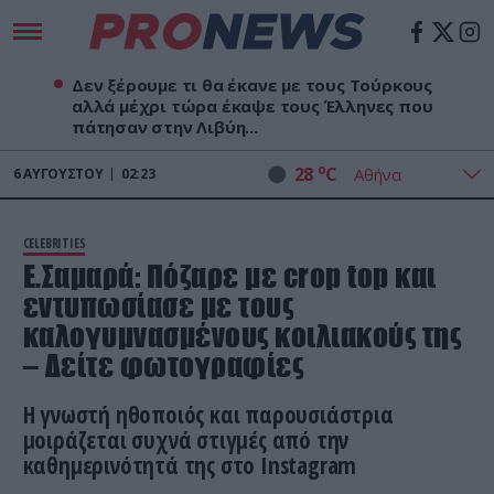
Δεν ξέρουμε τι θα έκανε με τους Τούρκους
αλλά μέχρι τώρα έκαψε τους Έλληνες που
πάτησαν στην Λιβύη...
o
28
C
6
ΑΥΓΟΎΣΤΟΥ
02:23
CELEBRITIES
Ε.Σαμαρά: Πόζαρε με crop top και
εντυπωσίασε με τους
καλογυμνασμένους κοιλιακούς της
– Δείτε φωτογραφίες
Η γνωστή ηθοποιός και παρουσιάστρια
μοιράζεται συχνά στιγμές από την
καθημερινότητά της στο Instagram