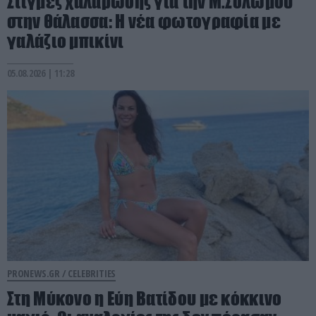
Στιγμές χαλάρωσης για την Μ.Σολωμού
στην θάλασσα: Η νέα φωτογραφία με
γαλάζιο μπικίνι
05.08.2026 | 11:28
PRONEWS.GR /
CELEBRITIES
Στη Μύκονο η Εύη Βατίδου με κόκκινο