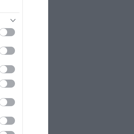
μέσα σε 4 ημέρες
λούρη:
ΚΟΣΜΟΣ
08:39
Περού: Η στιγμή που μαέστρος
ε
επιτίθεται σεξουαλικά σε
26χρονη τραγουδίστρια – Έντονες
αντιδράσεις (βίντεο)
πανγκόκ –
ΥΓΕΙΑ
08:35
Αυτά είναι τα 5 ροφήματα που
μπορούν να βοηθήσουν στη
άθετε
διαχείριση του σακχάρου τη
νύχτα
ΕΝΟΠΛΕΣ ΣΥΓΚΡΟΥΣΕΙΣ
08:30
Η Ρωσία έχει καταστρέψει πάνω
από 400.000 τετραγωνικά μέτρα
ουκρανικών εγκαταστάσεων τον
Ιούλιο
ram