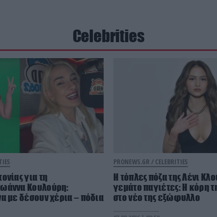
Celebrities
TIES
PRONEWS.GR /
CELEBRITIES
ονίας για τη
Η τόπλες πόζα της Λένι Κλ
ωάννα Κουλούρη:
γεμάτο παγιέτες: Η κόρη τ
α με δέσουν χέρια – πόδια
στο νέο της εξώφυλλο