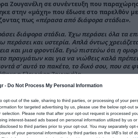
ρα Ζουγανέλη σε συνέντευξη που παραχώρησ
κε στην «μάχη» που έδωσε στο παρελθόν με
ίζοντας πως
«πέρασα από διάφορα στάδια».
άσει διάφορα στάδια. Έχω περάσει όλα τα επ
ω περάσει και υστερία. Απλά όντως χρειάζετα
ια και μια φροντίδα. Εγώ πιστεύω ότι η ομορ
το πραγμάτων και για να νιώθεις καλά πρέπει
οντά σ’ αυτό το πακέτο, το δικό σου, που σε φ
ήθηκε η Ελεωνόρα Ζουγανέλη.
r -
Do Not Process My Personal Information
λησε και για την αγάπη της για τα τατουάζ,
ίζοντας:
«Τα αγαπώ πάρα πολύ τα τατουάζ. Δ
to opt-out of the sale, sharing to third parties, or processing of your per
 από συναίσθημα η ανάγκη μου να κάνω τατο
formation for targeted advertising by us, please use the below opt-out s
 το βλέπω μετά στο χέρι μου και έτσι ξεκινάει
r selection. Please note that after your opt-out request is processed y
ματα που αγαπάω γενικά. Δεν έχω παντού. Μ
eing interest-based ads based on personal information utilized by us or
disclosed to third parties prior to your opt-out. You may separately opt-
ο χέρι γιατί μου αρέσει να τα βλέπω, δεν τα 
losure of your personal information by third parties on the IAB’s list of
ει».