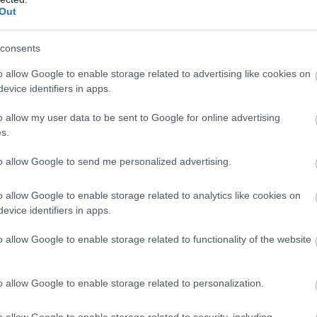
ΣΗΜΕΡΑ
Out
ρα αυτοκτονίας για τη δημοσιογράφο Ιωάννα Κου
άστηκαν να με δέσουν χέρια – πόδια στο κρεβάτι»
consents
ο δυστύχημα στις Σέρρες: Φορτηγό συγκρούστηκ
o allow Google to enable storage related to advertising like cookies on
κά με ΙΧ – Δύο νεκροί
evice identifiers in apps.
δη: Μαθητής άνοιξε πυρ σε σχολείο βόρεια της Μ
o allow my user data to be sent to Google for online advertising
ιστον έξι νεκροί και 15 τραυματίες (upd)
s.
to allow Google to send me personalized advertising.
Ακολουθήστε το
pronews.gr
στο Google News και μ
πρώτοι όλες τις ειδήσεις
o allow Google to enable storage related to analytics like cookies on
evice identifiers in apps.
o allow Google to enable storage related to functionality of the website
ΟΣ
Ε.ΖΟΥΓΑΝΕΛΗ
ΚΙΛΑ
o allow Google to enable storage related to personalization.
ίτε μας ζωντανά στο
YouTube
,
Twitch
,
X
,
Teleg
o allow Google to enable storage related to security, including