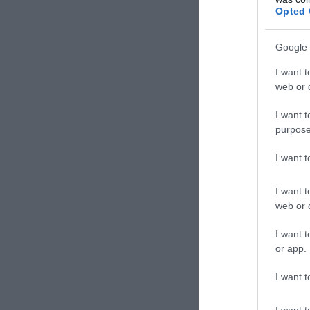
ΕΙΔΗΣΕΙΣ 
Opted 
Απόπει
«Αναγκ
Google 
Τροχαί
I want t
μετωπι
web or d
Tαϊλάν
I want t
Τουλάχ
purpose
I want 
I want t
web or d
I want t
TAGS:
ΒΑΡ
or app.
I want t
Δε
I want t