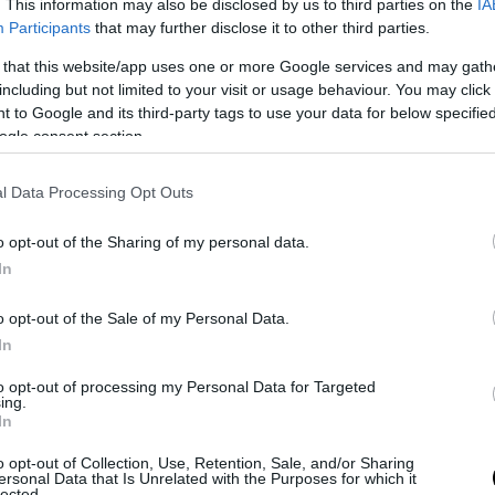
. This information may also be disclosed by us to third parties on the
IA
Participants
that may further disclose it to other third parties.
α αναφέρθηκε και στον σύντροφό της Νίκο Συρί
 that this website/app uses one or more Google services and may gath
τας ότι θαυμάζει ο ένας τον άλλον.
including but not limited to your visit or usage behaviour. You may click 
 to Google and its third-party tags to use your data for below specifi
 μας θεωρώ ότι έχει μείνει για μας με κάποιο
ogle consent section.
ι ότι κρυβόμαστε και βγαίνουμε με τις κουκού
 Αλλά γενικώς εγώ είμαι ακόμα και πιο φειδω
l Data Processing Opt Outs
ναι πιο εκδηλωτικός γενικά, μιλάει πιο εύκολα
ματά μου μ’ αρέσει να τα κρατάω για μένα. Τ
o opt-out of the Sharing of my personal data.
 κάνω γενικά, με θαυμάζει, δηλαδή και αυτό ε
In
να στοιχείο που είναι όμορφο σε μία σχέση. Κ
o opt-out of the Sale of my Personal Data.
άζω και εκείνος με θαυμάζει.
In
με πάντα πολύ καλή πρόθεση, οπότε δεν έχω 
to opt-out of processing my Personal Data for Targeted
ς όταν είναι εδώ. Έχω το στρες του ότι όντως
ing.
In
νας δικός μου άνθρωπος».
o opt-out of Collection, Use, Retention, Sale, and/or Sharing
ersonal Data that Is Unrelated with the Purposes for which it
lected.