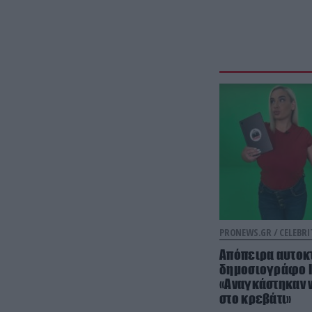
PRONEWS.GR /
CELEBRI
Απόπειρα αυτοκτ
δημοσιογράφο Ι
«Αναγκάστηκαν ν
στο κρεβάτι»