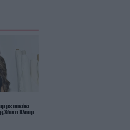
Γιατί οι τελευταίες πέντε ημέρες
των διακοπών περνούν πάντα
πιο γρήγορα; – Τι λέει η
ψυχολογία
ΔΙΕΘΝΗΣ ΠΟΛΙΤΙΚΗ
08:10
Ν.Τραμπ: «Οι λάτρεις των
ηλεκτρικών αυτοκινήτων είναι
άρρωστοι – Ανησυχούν για την
μπαταρία στο 75%» (βίντεο)
ΔΙΑΣΤΗΜΑ
08:05
Bennu: Ο αστεροειδής που θα
μπορούσε κάποτε να αλλάξει την
ιστορία της Γης
ουμ με σακάκι
ΔΙΕΘΝΗΣ ΟΙΚΟΝΟΜΙΑ
07:55
ης Χάιντι Κλουμ
Άνοδος στις τιμές πετρελαίου
λόγω ανησυχιών για τα Στενά