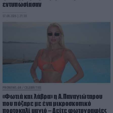
εντυπωσίασαν
07.08.2026 | 21:30
PRONEWS.GR /
CELEBRITIES
«Φωτιά και λάβρα» η Α.Παναγιώταρου
που πόζαρε με ένα μικροσκοπικό
πορτοκαλί μαγιό – Δείτε φωτογραφίες