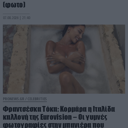
(φωτο)
07.08.2026 | 21:40
PRONEWS.GR /
CELEBRITIES
Φραντσέσκα Τόκα: Κορμάρα η Ιταλίδα
καλλονή της Eurovision – Οι γυμνές
φωτογραφίες στην μπανιέρα που