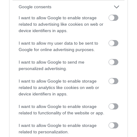
Google consents
I want to allow Google to enable storage
related to advertising like cookies on web or
device identifiers in apps.
I want to allow my user data to be sent to
Google for online advertising purposes.
I want to allow Google to send me
personalized advertising.
I want to allow Google to enable storage
PRONEWS.GR /
CELEBRITIES
related to analytics like cookies on web or
Ε.Βουλγαράκη: «Θα γίνετε ρόμπα – Σας
device identifiers in apps.
στέλνω γλυκά την αγάπη μου από
I want to allow Google to enable storage
Αντίπαρο»
related to functionality of the website or app.
07.08.2026 | 15:20
I want to allow Google to enable storage
related to personalization.