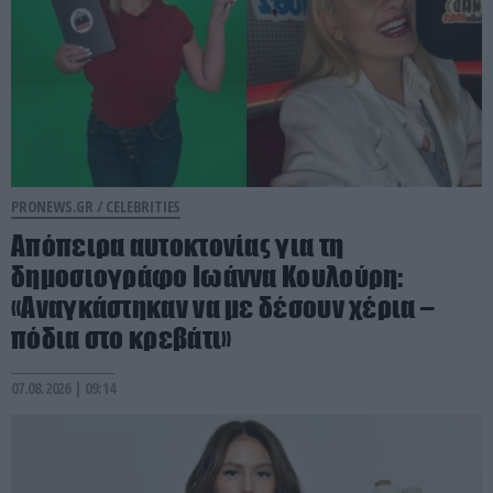
PRONEWS.GR /
CELEBRITIES
Απόπειρα αυτοκτονίας για τη
δημοσιογράφο Ιωάννα Κουλούρη:
«Αναγκάστηκαν να με δέσουν χέρια –
πόδια στο κρεβάτι»
07.08.2026 | 09:14