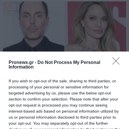
Pronews.gr -
Do Not Process My Personal
Information
PRONEWS.GR /
CELEBRITIES
If you wish to opt-out of the sale, sharing to third parties, or
Ο 53χρονος αδερφός της Ατζελίνα Τζολί
processing of your personal or sensitive information for
που έκανε γνωστό ότι είναι gay – Η
targeted advertising by us, please use the below opt-out
section to confirm your selection. Please note that after your
αποκάλυψη του ηθοποιού και
opt-out request is processed you may continue seeing
σκηνοθέτη
interest-based ads based on personal information utilized by
us or personal information disclosed to third parties prior to
your opt-out. You may separately opt-out of the further
07.08.2026 | 16:10