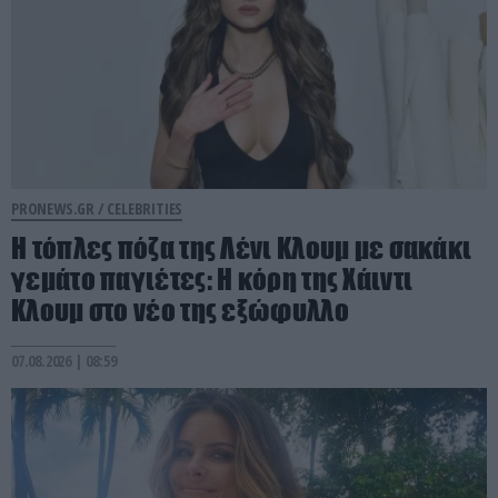
PRONEWS.GR /
CELEBRITIES
Η τόπλες πόζα της Λένι Κλουμ με σακάκι
γεμάτο παγιέτες: Η κόρη της Χάιντι
Κλουμ στο νέο της εξώφυλλο
07.08.2026 | 08:59