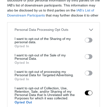
disclosure of your personal information by third parties on the
IAB’s list of downstream participants. This information may
also be disclosed by us to third parties on the
IAB’s List of
Downstream Participants
that may further disclose it to other
third parties.
Please note that this website/app uses one or more Google
Personal Data Processing Opt Outs
services and may gather and store information including but
not limited to your visit or usage behaviour. You may click to
I want to opt-out of the Sharing of my
personal data.
grant or deny consent to Google and its third-party tags to
Opted In
use your data for below specified purposes in below Google
consent section.
I want to opt-out of the Sale of my
Personal Data.
Opted In
PRONEWS.GR /
CELEBRITIES
Αντόνιο Μπαντέρας: Παρά το διαζύγιό
I want to opt-out of processing my
Personal Data for Targeted Advertising.
του με την Μέλανι Γκρίφιθ έχουν
Opted In
άριστες φιλικές σχέσεις – «Περνάμε
I want to opt-out of Collection, Use,
πολύ όμορφα»
Retention, Sale, and/or Sharing of my
Personal Data that Is Unrelated with the
Purposes for which it was collected.
Opted Out
07.08.2026 | 15:39