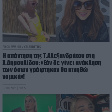
PRONEWS.GR /
CELEBRITIES
Η απάντηση της Τ.Αλεξανδράτου στη
Χ.Δημουλίδου: «Εάν δε γίνει ανάκληση
των όσων γράφτηκαν θα κινηθώ
νομικά»!
07.08.2026 | 10:22