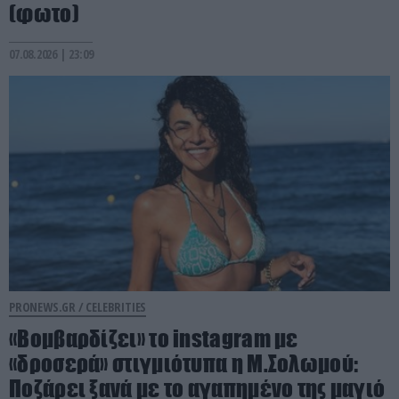
(φωτο)
07.08.2026 | 23:09
PRONEWS.GR /
CELEBRITIES
«Βομβαρδίζει» το instagram με
«δροσερά» στιγμιότυπα η Μ.Σολωμού:
Ποζάρει ξανά με το αγαπημένο της μαγιό