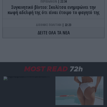
ΠΕΡΙΒΑΛΛΟΝ
22:34
Συγκινητικό βίντεο: Σκυλίτσα ενημερώνει την
κωφή αδελφή της ότι είναι έτοιμο το φαγητό της
ΔΙΕΘΝΗΣ ΠΟΛΙΤΙΚΗ
22:23
ΗΠΑ: Η Γερουσία ενέκρινε νέο πακέτο κυρώσεων
ΔΕΙΤΕ ΟΛΑ ΤΑ ΝΕΑ
κατά της Ρωσίας
ΚΟΣΜΟΣ
22:21
Κλιφ Λάιονς Ντόμπι: Δραπέτευσε ο
καταδικασμένος παιδοβιαστής στη Σκωτία – Οι
οδηγίες των Αρχών προς τους πολίτες
MOST READ
72h
ΚΑΙΡΟΣ
22:14
Όχι δεν είναι Al: Κεραυνός άστραψε και
«χτύπησε» ουράνιο τόξο – Δείτε φωτογραφία
από το εντυπωσιακό φαινόμενο
ΠΑΡΑΣΚΗΝΙΟ
22:10