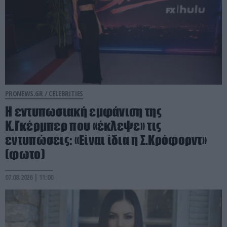
PRONEWS.GR /
CELEBRITIES
Η εντυπωσιακή εμφάνιση της
Κ.Γκέρμπερ που «έκλεψε» τις
εντυπώσεις: «Είναι ίδια η Σ.Κρόφορντ»
(φωτο)
07.08.2026 | 11:00