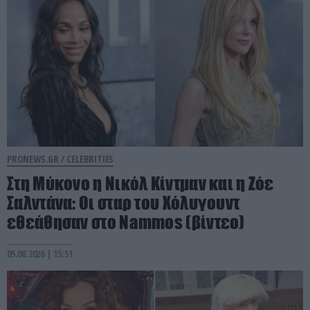
PRONEWS.GR /
CELEBRITIES
Στη Μύκονο η Νικόλ Κίντμαν και η Ζόε
Σαλντάνα: Οι σταρ του Χόλυγουντ
εθεάθησαν στο Nammos (βίντεο)
05.08.2026 | 15:51