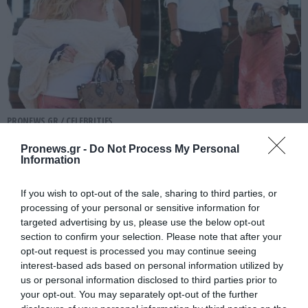
PRONEWS.GR /
CELEBRITIES
Η τολμηρή εμφάνιση της Μ.Σπίαρς με
Pronews.gr -
Do Not Process My Personal
Information
διάφανη ροζ φούστα και μαύρο
εσώρουχο στο Μαλιμπού (φωτο)
If you wish to opt-out of the sale, sharing to third parties, or
processing of your personal or sensitive information for
05.08.2026 | 13:01
targeted advertising by us, please use the below opt-out
section to confirm your selection. Please note that after your
opt-out request is processed you may continue seeing
interest-based ads based on personal information utilized by
us or personal information disclosed to third parties prior to
your opt-out. You may separately opt-out of the further