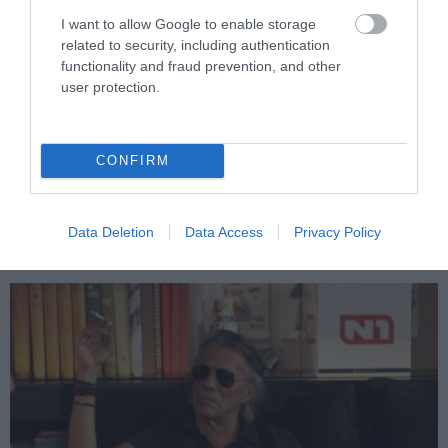
I want to allow Google to enable storage
related to security, including authentication
functionality and fraud prevention, and other
user protection.
PRONEWS.GR /
CELEBRITIES
Στη Μύκονο η Εύη Βατίδου με κόκκινο
CONFIRM
μαγιό: Οι αναλογίες της δεν πέρασαν
απαρατήρητες (βίντεο)
Data Deletion
Data Access
Privacy Policy
05.08.2026 | 11:00