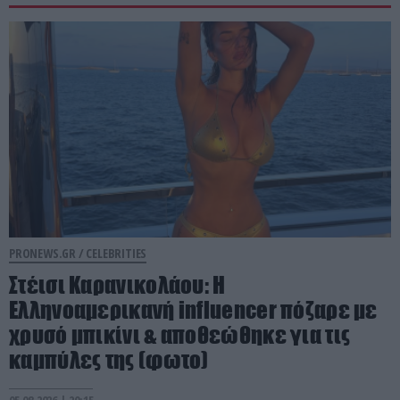
PRONEWS.GR /
CELEBRITIES
Στέισι Καρανικολάου: Η
Ελληνοαμερικανή influencer πόζαρε με
χρυσό μπικίνι & αποθεώθηκε για τις
καμπύλες της (φωτο)