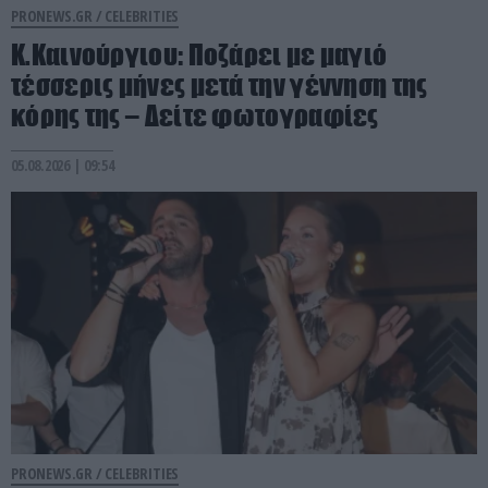
PRONEWS.GR /
CELEBRITIES
Κ.Καινούργιου: Ποζάρει με μαγιό
τέσσερις μήνες μετά την γέννηση της
κόρης της – Δείτε φωτογραφίες
05.08.2026 | 09:54
PRONEWS.GR /
CELEBRITIES