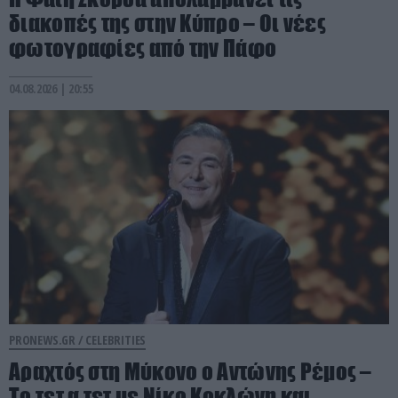
διακοπές της στην Κύπρο – Οι νέες
φωτογραφίες από την Πάφο
04.08.2026 | 20:55
PRONEWS.GR /
CELEBRITIES
Αραχτός στη Μύκονο ο Αντώνης Ρέμος –
Το τετ α τετ με Νίκο Κοκλώνη και