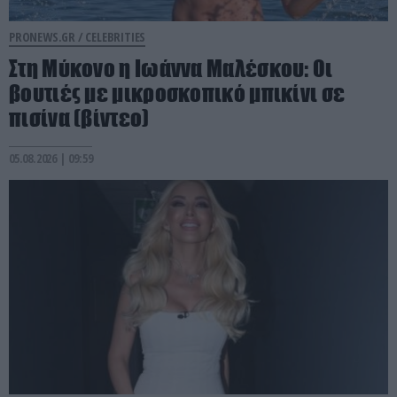
PRONEWS.GR /
CELEBRITIES
Στη Μύκονο η Ιωάννα Μαλέσκου: Οι
βουτιές με μικροσκοπικό μπικίνι σε
πισίνα (βίντεο)
05.08.2026 | 09:59