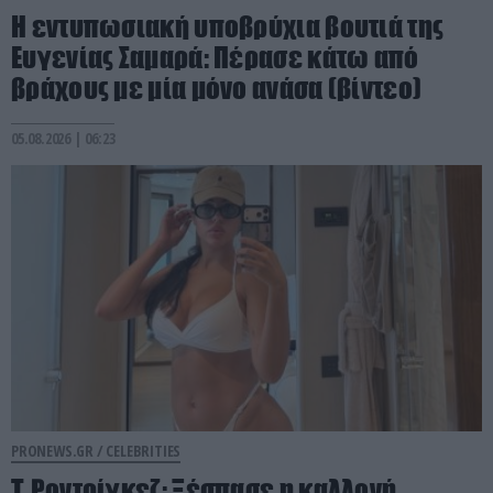
Η εντυπωσιακή υποβρύχια βουτιά της
Ευγενίας Σαμαρά: Πέρασε κάτω από
βράχους με μία μόνο ανάσα (βίντεο)
05.08.2026 | 06:23
PRONEWS.GR /
CELEBRITIES
Τ.Ροντρίγκεζ: Ξέσπασε η καλλονή