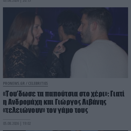
05.08.2026 | 20:15
PRONEWS.GR /
CELEBRITIES
«Του’δωσε τα παπούτσια στο χέρι»: Γιατί
η Ανδρομάχη και Γιώργος Λιβάνης
«τελειώνουν» τον γάμο τους
05.08.2026 | 19:02