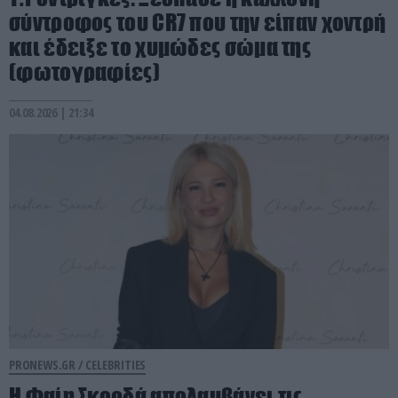
σύντροφος του CR7 που την είπαν χοντρή
και έδειξε το χυμώδες σώμα της
(φωτογραφίες)
04.08.2026 | 21:34
PRONEWS.GR /
CELEBRITIES
Η Φαίη Σκορδά απολαμβάνει τις