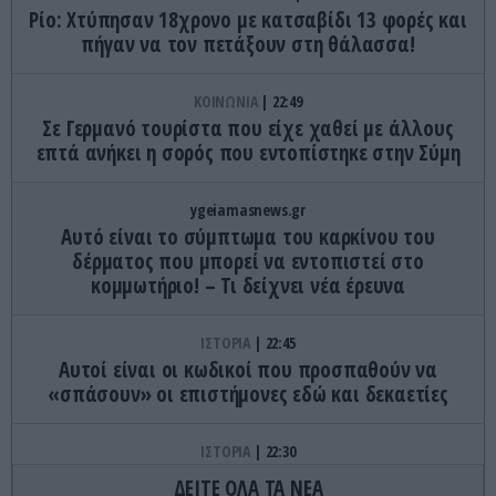
Ρίο: Χτύπησαν 18χρονο με κατσαβίδι 13 φορές και
πήγαν να τον πετάξουν στη θάλασσα!
ΚΟΙΝΩΝΙΑ
22:49
Σε Γερμανό τουρίστα που είχε χαθεί με άλλους
επτά ανήκει η σορός που εντοπίστηκε στην Σύμη
ygeiamasnews.gr
Αυτό είναι το σύμπτωμα του καρκίνου του
δέρματος που μπορεί να εντοπιστεί στο
κομμωτήριο! – Τι δείχνει νέα έρευνα
ΙΣΤΟΡΙΑ
22:45
Αυτοί είναι οι κωδικοί που προσπαθούν να
«σπάσουν» οι επιστήμονες εδώ και δεκαετίες
ΙΣΤΟΡΙΑ
22:30
Η «χαμένη εποχή» των γλωσσών: Όταν η
ΔΕΙΤΕ ΟΛΑ ΤΑ ΝΕΑ