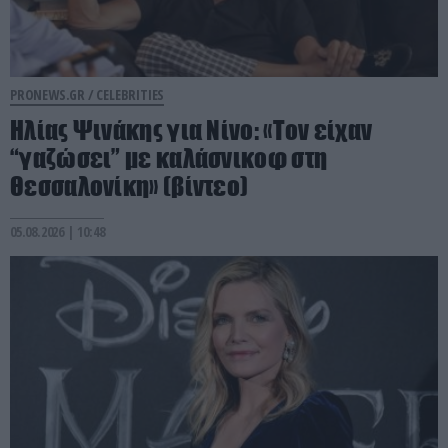
PRONEWS.GR /
CELEBRITIES
Ηλίας Ψινάκης για Νίνο: «Τον είχαν
“γαζώσει” με καλάσνικοφ στη
Θεσσαλονίκη» (βίντεο)
05.08.2026 | 10:48