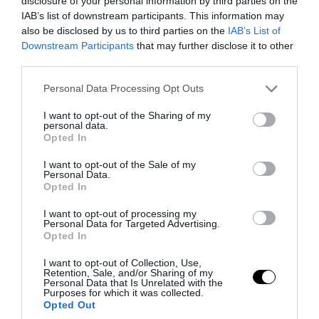
disclosure of your personal information by third parties on the
IAB’s list of downstream participants. This information may
also be disclosed by us to third parties on the
IAB’s List of
Downstream Participants
that may further disclose it to other
third parties.
Please note that this website/app uses one or more Google
Personal Data Processing Opt Outs
services and may gather and store information including but
PRONEWS.GR /
CELEBRITIES
not limited to your visit or usage behaviour. You may click to
I want to opt-out of the Sharing of my
personal data.
Ιουλία Καλλιμάνη και Μιχάλης
grant or deny consent to Google and its third-party tags to
Opted In
use your data for below specified purposes in below Google
Τουρατζίδης: Το πρώτο Σαββατοκύριακο
consent section.
I want to opt-out of the Sale of my
του Σεπτεμβρίου ο γάμος τους στη
Personal Data.
Θεσσαλονίκη!
Opted In
I want to opt-out of processing my
05.08.2026 | 12:50
Personal Data for Targeted Advertising.
Opted In
I want to opt-out of Collection, Use,
Retention, Sale, and/or Sharing of my
Personal Data that Is Unrelated with the
Purposes for which it was collected.
Opted Out