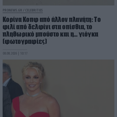
PRONEWS.GR /
CELEBRITIES
Κορίνα Κοπφ από άλλον πλανήτη: Το
φιλί από δελφίνι στα οπίσθια, το
πληθωρικό μπούστο και η… γιόγκα
(φωτογραφίες)
08.08.2026 | 10:17