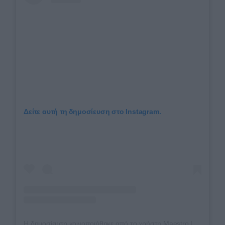
Δείτε αυτή τη δημοσίευση στο Instagram.
Η δημοσίευση κοινοποιήθηκε από το χρήστη Maestro In Blue (@maestroinblue.tvseries)