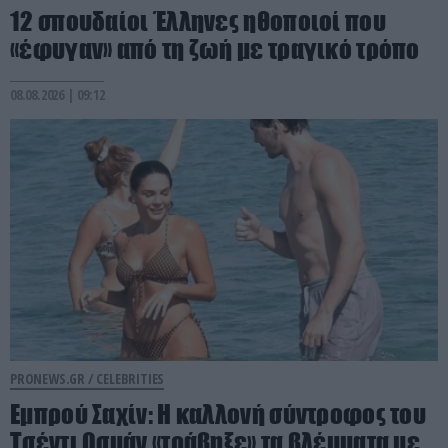
12 σπουδαίοι Έλληνες ηθοποιοί που
«έφυγαν» από τη ζωή με τραγικό τρόπο
08.08.2026 | 09:12
PRONEWS.GR /
CELEBRITIES
Εμπρού Σαχίν: Η καλλονή σύντροφος του
Τσέντι Οσμάν «τράβηξε» τα βλέμματα με