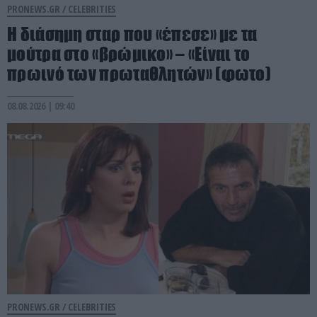
PRONEWS.GR /
CELEBRITIES
Η διάσημη σταρ που «έπεσε» με τα
μούτρα στο «βρώμικο» – «Είναι το
πρωινό των πρωταθλητών» (φωτο)
08.08.2026 | 09:40
PRONEWS.GR /
CELEBRITIES