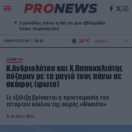
3 μονάδες κάτω η ΝΔ σε μια εβδομάδα
λόγω πυρκαγιών!
o
28
C
10
ΑΥΓΟΎΣΤΟΥ
03:53
CELEBRITIES
Κ.Ανδριολάτου και Χ.Παπακαλιάτης
πόζαραν με τα μαγιό τους πάνω σε
σκάφος (φωτο)
Σε εξέλιξη βρίσκεται η προετοιμασία του
τέταρτου κύκλου της σειράς «Maestro»
15.05.2026 | 08:54