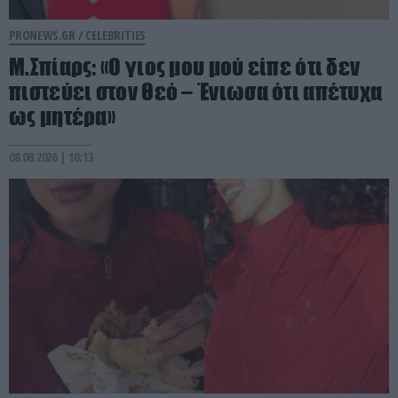
PRONEWS.GR /
CELEBRITIES
Μ.Σπίαρς: «Ο γιος μου μού είπε ότι δεν
πιστεύει στον Θεό – Ένιωσα ότι απέτυχα
ως μητέρα»
08.08.2026 | 10:13