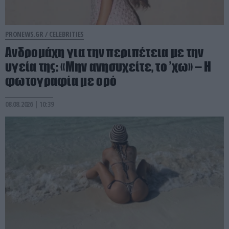
PRONEWS.GR /
CELEBRITIES
Ανδρομάχη για την περιπέτεια με την
υγεία της: «Μην ανησυχείτε, το ’χω» – H
φωτογραφία με ορό
08.08.2026 | 10:39