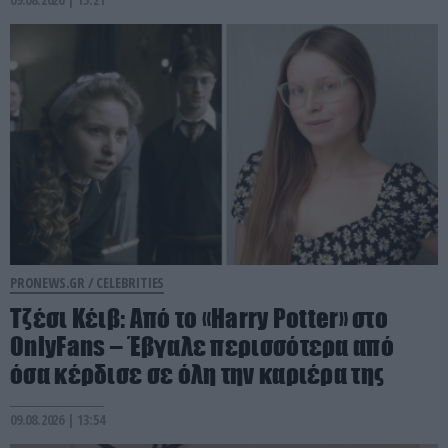
PRONEWS.GR /
CELEBRITIES
Τζέσι Κέιβ: Από το «Harry Potter» στο
OnlyFans – Έβγαλε περισσότερα από
όσα κέρδισε σε όλη την καριέρα της
09.08.2026 | 13:54