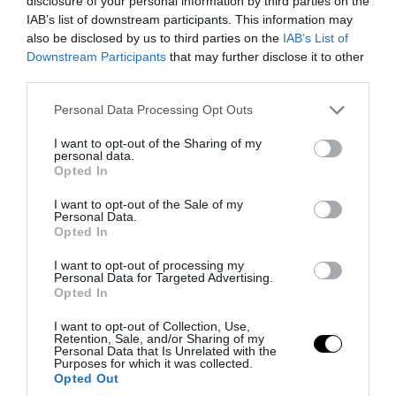
disclosure of your personal information by third parties on the
IAB’s list of downstream participants. This information may
also be disclosed by us to third parties on the
IAB’s List of
Downstream Participants
that may further disclose it to other
third parties.
Please note that this website/app uses one or more Google
Personal Data Processing Opt Outs
services and may gather and store information including but
not limited to your visit or usage behaviour. You may click to
I want to opt-out of the Sharing of my
personal data.
grant or deny consent to Google and its third-party tags to
Opted In
PRONEWS.GR /
CELEBRITIES
use your data for below specified purposes in below Google
consent section.
Γ.Καληφώνη: Νέες εντυπωσιακές
I want to opt-out of the Sale of my
Personal Data.
φωτογραφίες με μπικίνι από τις
Opted In
διακοπές της στην Πάρο
I want to opt-out of processing my
Personal Data for Targeted Advertising.
Opted In
08.08.2026 | 21:17
I want to opt-out of Collection, Use,
Retention, Sale, and/or Sharing of my
Personal Data that Is Unrelated with the
Purposes for which it was collected.
Opted Out