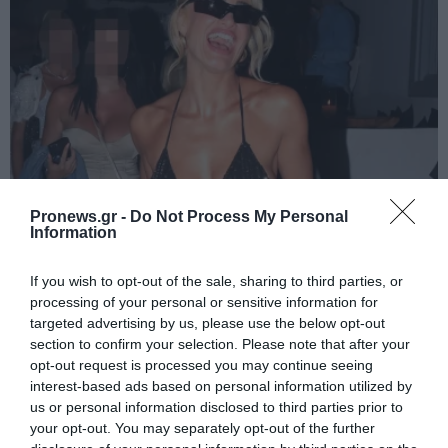
Pronews.gr -
Do Not Process My Personal
PRONEWS.GR /
CELEBRITIES
Information
Στο νοσοκομείο η Ιωάννα Τούνη: «Τι μάτι
If you wish to opt-out of the sale, sharing to third parties, or
πρέπει να έχω φάει Θεούλη μου»
processing of your personal or sensitive information for
(βίντεο)
targeted advertising by us, please use the below opt-out
section to confirm your selection. Please note that after your
08.08.2026 | 22:02
opt-out request is processed you may continue seeing
interest-based ads based on personal information utilized by
us or personal information disclosed to third parties prior to
your opt-out. You may separately opt-out of the further