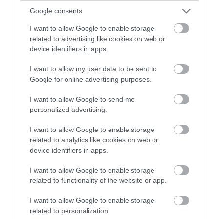
Google consents
I want to allow Google to enable storage
related to advertising like cookies on web or
device identifiers in apps.
I want to allow my user data to be sent to
Google for online advertising purposes.
PRONEWS.GR /
CELEBRITIES
I want to allow Google to send me
Η Ελίζαμπεθ Χάρλεϊ πόζαρε με γαλάζιο
personalized advertising.
μπικίνι και λεοπάρ κιμονό και οι
καμπύλες της «έβγαλαν μάτια» (φώτο)
I want to allow Google to enable storage
related to analytics like cookies on web or
device identifiers in apps.
08.08.2026 | 15:41
I want to allow Google to enable storage
related to functionality of the website or app.
I want to allow Google to enable storage
related to personalization.