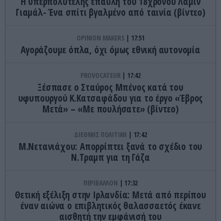
Η υπερπολυτελής έπαυλη του 18χρονου Λαμίν
Γιαμάλ- Ένα σπίτι βγαλμένο από ταινία (βίντεο)
OPINION MAKERS
17:51
Αγοράζουμε όπλα, όχι όμως εθνική αυτονομία
PROVOCATEUR
17:42
Ξέσπασε ο Σταύρος Μπένος κατά του
υφυπουργού Κ.Κατσαφάδου για το έργο «Έβρος
Μετά» – «Με πουλήσατε» (βίντεο)
ΔΙΕΘΝΗΣ ΠΟΛΙΤΙΚΗ
17:42
Μ.Νετανιάχου: Απορρίπτει ξανά το σχέδιο του
Ν.Τραμπ για τη Γάζα
ΠΕΡΙΒΑΛΛΟΝ
17:32
Θετική εξέλιξη στην Ιρλανδία: Μετά από περίπου
έναν αιώνα ο επιβλητικός θαλασσαετός έκανε
αισθητή την εμφάνισή του