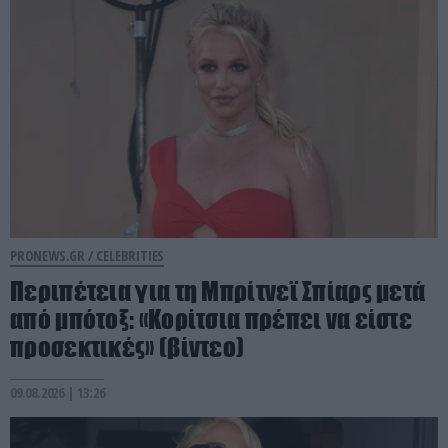
PRONEWS.GR /
CELEBRITIES
Περιπέτεια για τη Μπρίτνεϊ Σπίαρς μετά
από μπότοξ: «Κορίτσια πρέπει να είστε
προσεκτικές» (βίντεο)
09.08.2026 | 13:26