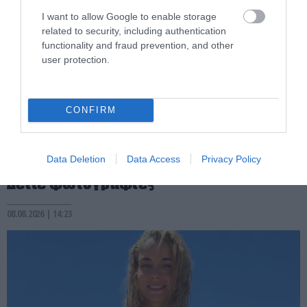
I want to allow Google to enable storage
related to security, including authentication
functionality and fraud prevention, and other
user protection.
PRONEWS.GR /
CELEBRITIES
CONFIRM
Ανέβηκε ο υδράργυρος με τα
στιγμιότυπα της Β.Χατζηθεοδώρου:
Πόζαρε μόνο με το λεοπάρ μαγιό της –
Data Deletion
Data Access
Privacy Policy
Δείτε φωτογραφίες
08.08.2026 | 14:23