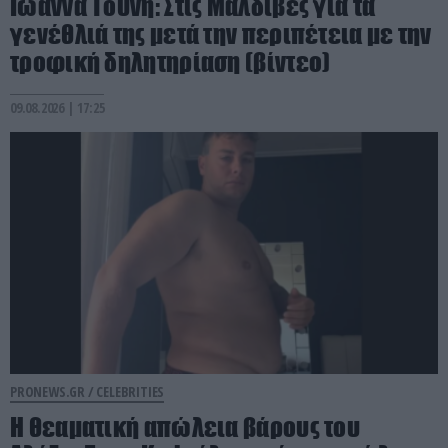
Ιωάννα Τούνη: Στις Μαλδίβες για τα
γενέθλιά της μετά την περιπέτεια με την
τροφική δηλητηρίαση (βίντεο)
09.08.2026 | 17:25
PRONEWS.GR /
CELEBRITIES
Η θεαματική απώλεια βάρους του