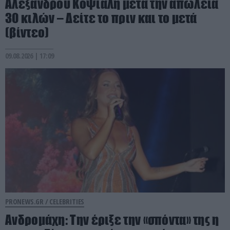
Αλέξανδρου Κοψιάλη μετά την απώλεια
30 κιλών – Δείτε το πριν και το μετά
(βίντεο)
09.08.2026 | 17:09
PRONEWS.GR /
CELEBRITIES
Ανδρομάχη: Την έριξε την «σπόντα» της η