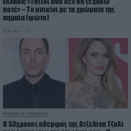
Ελλάδα: «Ταξίδι που δεν θα ξεχάσω
ποτέ» – Το μπικίνι με τα χρώματα της
σημαία (φώτο)
07.08.2026 | 17:51
PRONEWS.GR /
CELEBRITIES
Ο 53χρονος αδερφός της Ατζελίνα Τζολί