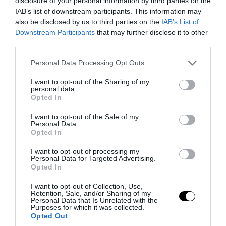
disclosure of your personal information by third parties on the
IAB’s list of downstream participants. This information may
also be disclosed by us to third parties on the
IAB’s List of
Downstream Participants
that may further disclose it to other
third parties.
Please note that this website/app uses one or more Google
Personal Data Processing Opt Outs
services and may gather and store information including but
not limited to your visit or usage behaviour. You may click to
I want to opt-out of the Sharing of my
personal data.
grant or deny consent to Google and its third-party tags to
PRONEWS.GR /
CELEBRITIES
Opted In
use your data for below specified purposes in below Google
Μ.Σπίαρς: «Ο γιος μου μού είπε ότι δεν
consent section.
I want to opt-out of the Sale of my
πιστεύει στον Θεό – Ένιωσα ότι απέτυχα
Personal Data.
Opted In
ως μητέρα»
I want to opt-out of processing my
Personal Data for Targeted Advertising.
08.08.2026 | 10:13
Opted In
I want to opt-out of Collection, Use,
Retention, Sale, and/or Sharing of my
Personal Data that Is Unrelated with the
Purposes for which it was collected.
Opted Out