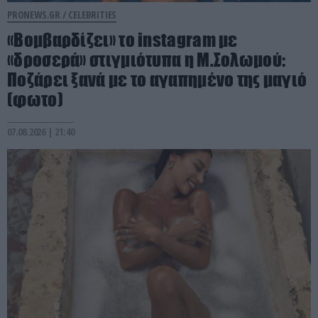
PRONEWS.GR /
CELEBRITIES
«Βομβαρδίζει» το instagram με
«δροσερά» στιγμιότυπα η Μ.Σολωμού:
Ποζάρει ξανά με το αγαπημένο της μαγιό
(φωτο)
07.08.2026 | 21:40