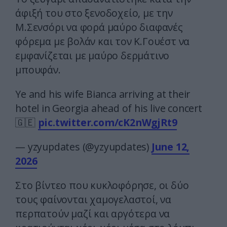
άφιξή του στο ξενοδοχείο, με την
Μ.Σενσόρι να φορά μαύρο διαφανές
φόρεμα με βολάν και τον Κ.Γουέστ να
εμφανίζεται με μαύρο δερμάτινο
μπουφάν.
Ye and his wife Bianca arriving at their
hotel in Georgia ahead of his live concert
🇬🇪
pic.twitter.com/cK2nWgjRt9
— yzyupdates (@yzyupdates)
June 12,
2026
Στο βίντεο που κυκλοφόρησε, οι δύο
τους φαίνονται χαμογελαστοί, να
περπατούν μαζί και αργότερα να