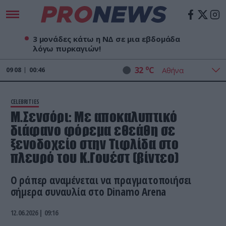
3 μονάδες κάτω η ΝΔ σε μια εβδομάδα
λόγω πυρκαγιών!
o
32
C
09
08
00:46
CELEBRITIES
Μ.Σενσόρι: Με αποκαλυπτικό
διάφανο φόρεμα εθεάθη σε
ξενοδοχείο στην Τιφλίδα στο
πλευρό του Κ.Γουέστ (βίντεο)
Ο ράπερ αναμένεται να πραγματοποιήσει
σήμερα συναυλία στο Dinamo Arena
12.06.2026 | 09:16