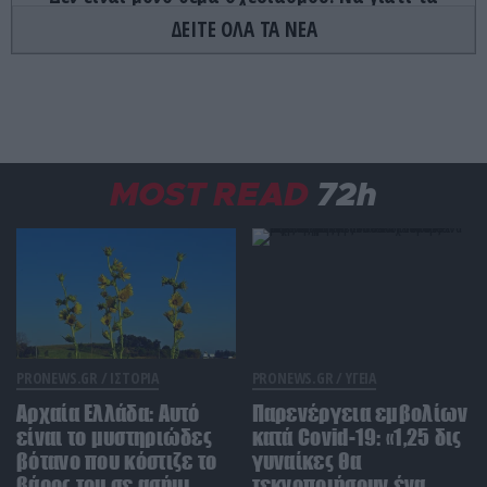
πίσω φώτα των αυτοκινήτων έχουν κόκκινο
ΔΕΙΤΕ ΟΛΑ ΤΑ ΝΕΑ
χρώμα
ΦΑΓΗΤΟ
22:32
Τα γλυκά της Τήνου που κρύβουν ιστορίες αιώνων
και κρατούν ζωντανή την παράδοση
MOST READ
72h
ΔΙΑΤΡΟΦΗ
22:27
Το φρούτο που μπορεί να «ξεγελάσει» τη γλώσσα
και να κάνει τα ξινά… γλυκά
GOOD LIFE
22:20
Αριθμολογία: Οι 4 ημερομηνίες γέννησης που
«κρύβουν» ανθρώπους με σπάνια χαρίσματα
PRONEWS.GR /
ΙΣΤΟΡΙΑ
PRONEWS.GR /
ΥΓΕΙΑ
Αρχαία Ελλάδα: Αυτό
Παρενέργεια εμβολίων
LIFESTYLE
22:12
είναι το μυστηριώδες
κατά Covid-19: «1,25 δις
Το μυστικό δωμάτιο που υπήρχε σε χιλιάδες
βότανο που κόστιζε το
γυναίκες θα
σπίτια και σήμερα έχει σχεδόν εξαφανιστεί
βάρος του σε ασήμι
τεκνοποιήσουν ένα