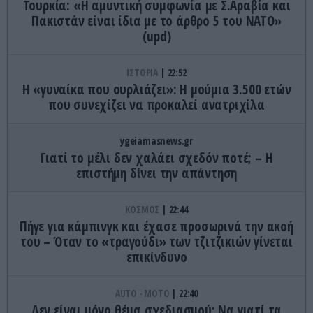
Τουρκία: «Η αμυντική συμφωνία με Σ.Αραβία και
Πακιστάν είναι ίδια με το άρθρο 5 του ΝΑΤΟ»
(upd)
ΙΣΤΟΡΙΑ
22:52
Η «γυναίκα που ουρλιάζει»: Η μούμια 3.500 ετών
που συνεχίζει να προκαλεί ανατριχίλα
ygeiamasnews.gr
Γιατί το μέλι δεν χαλάει σχεδόν ποτέ; – Η
επιστήμη δίνει την απάντηση
ΚΟΣΜΟΣ
22:44
Πήγε για κάμπινγκ και έχασε προσωρινά την ακοή
του – Όταν το «τραγούδι» των τζιτζικιών γίνεται
επικίνδυνο
AUTO - MOTO
22:40
Δεν είναι μόνο θέμα σχεδιασμού: Να γιατί τα