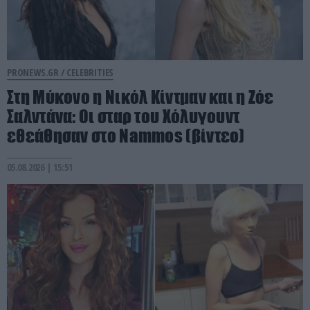
PRONEWS.GR /
CELEBRITIES
Στη Μύκονο η Νικόλ Κίντμαν και η Ζόε
Σαλντάνα: Οι σταρ του Χόλυγουντ
εθεάθησαν στο Nammos (βίντεο)
05.08.2026 | 15:51