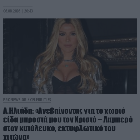
06.08.2026 | 20:43
PRONEWS.GR /
CELEBRITIES
Α.Ηλιάδη: «Ανεβαίνοντας για το χωριό
είδα μπροστά μου τον Χριστό – Λαμπερό
στον κατάλευκο, εκτυφλωτικό του
χιτώνα»