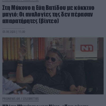
Στη Μύκονο η Εύη Βατίδου με κόκκινο
μαγιό: Οι αναλογίες της δεν πέρασαν
απαρατήρητες (βίντεο)
05.08.2026 | 11:00
PRONEWS.GR /
CELEBRITIES