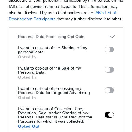
disclosure of your personal information by third parties on the
IAB’s list of downstream participants. This information may
also be disclosed by us to third parties on the
IAB’s List of
Downstream Participants
that may further disclose it to other
third parties.
Please note that this website/app uses one or more Google
Personal Data Processing Opt Outs
services and may gather and store information including but
PRONEWS.GR /
CELEBRITIES
not limited to your visit or usage behaviour. You may click to
I want to opt-out of the Sharing of my
personal data.
grant or deny consent to Google and its third-party tags to
Η Α.Παναγιώταρου συνεχίζει να
Opted In
use your data for below specified purposes in below Google
«μαγνητίζει» τα βλέμματα στη Μύκονο: Η
consent section.
I want to opt-out of the Sale of my
λαμπερή εμφάνισή της στα Ματογιάννια
Personal Data.
Opted In
(φωτο)
I want to opt-out of processing my
Personal Data for Targeted Advertising.
06.08.2026 | 06:17
Opted In
I want to opt-out of Collection, Use,
Retention, Sale, and/or Sharing of my
Personal Data that Is Unrelated with the
Purposes for which it was collected.
Opted Out