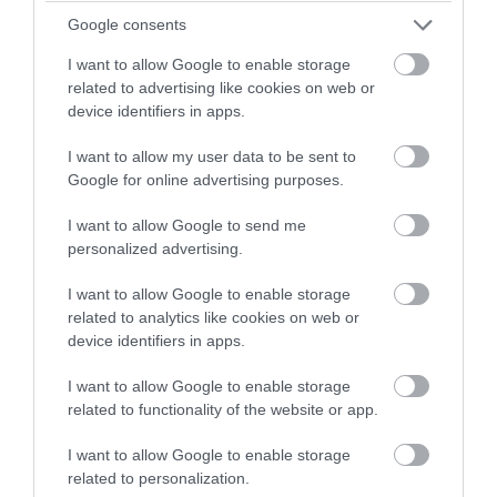
Google consents
I want to allow Google to enable storage
related to advertising like cookies on web or
device identifiers in apps.
I want to allow my user data to be sent to
PRONEWS.GR /
CELEBRITIES
Google for online advertising purposes.
Στέισι Καρανικολάου: Η
I want to allow Google to send me
Ελληνοαμερικανή influencer πόζαρε με
personalized advertising.
χρυσό μπικίνι & αποθεώθηκε για τις
I want to allow Google to enable storage
καμπύλες της (φωτο)
related to analytics like cookies on web or
device identifiers in apps.
05.08.2026 | 20:15
I want to allow Google to enable storage
related to functionality of the website or app.
I want to allow Google to enable storage
related to personalization.