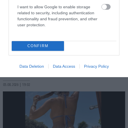
I want to allow Google to enable storage
related to security, including authentication
functionality and fraud prevention, and other
user protection.
PRONEWS.GR /
CELEBRITIES
CONFIRM
«Του’δωσε τα παπούτσια στο χέρι»: Γιατί
η Ανδρομάχη και Γιώργος Λιβάνης
Data Deletion
Data Access
Privacy Policy
«τελειώνουν» τον γάμο τους
05.08.2026 | 19:02