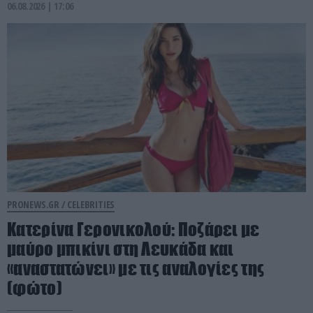
06.08.2026 | 17:06
PRONEWS.GR /
CELEBRITIES
Κατερίνα Γερονικολού: Ποζάρει με
μαύρο μπικίνι στη Λευκάδα και
«αναστατώνει» με τις αναλογίες της
(φώτο)