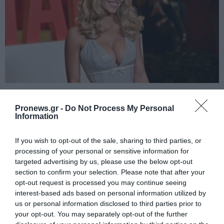
PRONEWS.GR /
CELEBRITIES
Οι αποκαλυπτικές πόζες της Σίντνεϊ
Pronews.gr -
Do Not Process My Personal
Information
Σουίνι: Φωτογραφήθηκε με εσώρουχα
και λευκή διάφανη ρόμπα (φώτο)
If you wish to opt-out of the sale, sharing to third parties, or
processing of your personal or sensitive information for
06.08.2026 | 06:20
targeted advertising by us, please use the below opt-out
section to confirm your selection. Please note that after your
opt-out request is processed you may continue seeing
interest-based ads based on personal information utilized by
us or personal information disclosed to third parties prior to
your opt-out. You may separately opt-out of the further