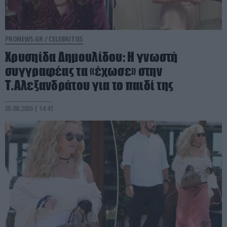
PRONEWS.GR /
CELEBRITIES
Χρυσηίδα Δημουλίδου: Η γνωστή
συγγραφέας τα «έχωσε» στην
Τ.Αλεξανδράτου για το παιδί της
05.08.2026 | 14:41