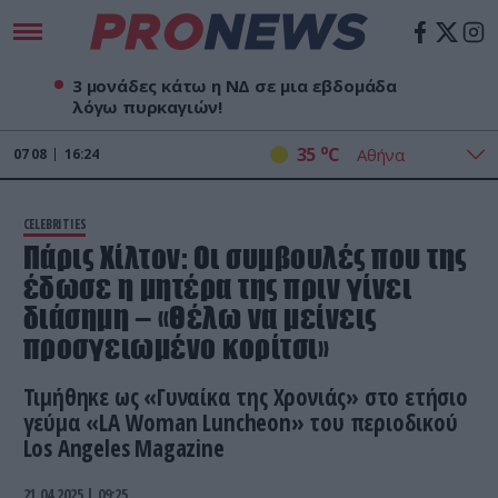
3 μονάδες κάτω η ΝΔ σε μια εβδομάδα
λόγω πυρκαγιών!
o
35
C
07
08
16:24
CELEBRITIES
Πάρις Χίλτον: Οι συμβουλές που της
έδωσε η μητέρα της πριν γίνει
διάσημη – «Θέλω να μείνεις
προσγειωμένο κορίτσι»
Τιμήθηκε ως «Γυναίκα της Χρονιάς» στο ετήσιο
γεύμα «LA Woman Luncheon» του περιοδικού
Los Angeles Magazine
21.04.2025 | 09:25