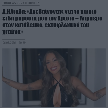
PRONEWS.GR /
CELEBRITIES
Α.Ηλιάδη: «Ανεβαίνοντας για το χωριό
είδα μπροστά μου τον Χριστό – Λαμπερό
στον κατάλευκο, εκτυφλωτικό του
χιτώνα»
06.08.2026 | 20:29