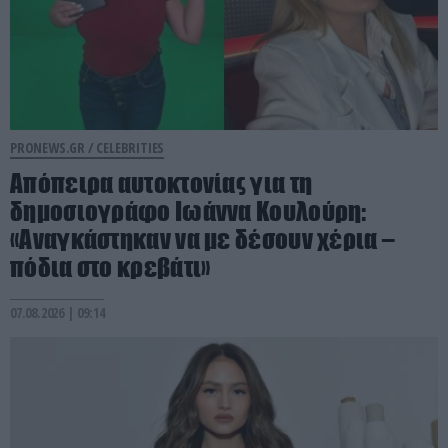
PRONEWS.GR /
CELEBRITIES
Απόπειρα αυτοκτονίας για τη
δημοσιογράφο Ιωάννα Κουλούρη:
«Αναγκάστηκαν να με δέσουν χέρια –
πόδια στο κρεβάτι»
07.08.2026 | 09:14