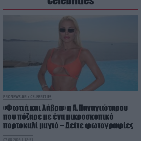
Celebrities
PRONEWS.GR /
CELEBRITIES
«Φωτιά και λάβρα» η Α.Παναγιώταρου
που πόζαρε με ένα μικροσκοπικό
πορτοκαλί μαγιό – Δείτε φωτογραφίες
07.08.2026 | 18:51