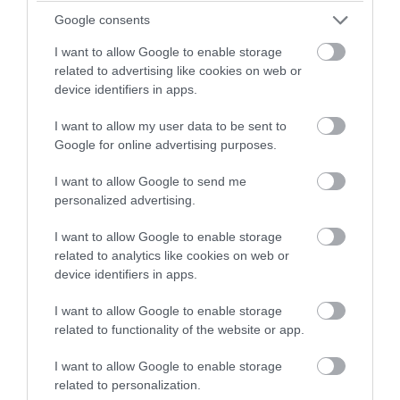
Google consents
I want to allow Google to enable storage
related to advertising like cookies on web or
device identifiers in apps.
I want to allow my user data to be sent to
Google for online advertising purposes.
I want to allow Google to send me
personalized advertising.
PRONEWS.GR /
CELEBRITIES
Ε.Βουλγαράκη: «Θα γίνετε ρόμπα – Σας
I want to allow Google to enable storage
στέλνω γλυκά την αγάπη μου από
related to analytics like cookies on web or
device identifiers in apps.
Αντίπαρο»
I want to allow Google to enable storage
07.08.2026 | 15:20
related to functionality of the website or app.
I want to allow Google to enable storage
related to personalization.