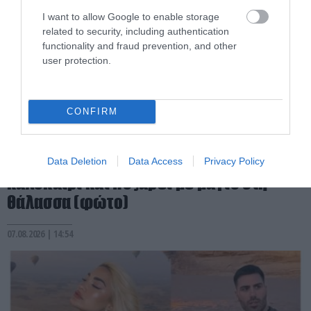
I want to allow Google to enable storage
related to security, including authentication
functionality and fraud prevention, and other
user protection.
CONFIRM
PRONEWS.GR /
CELEBRITIES
Η Κατερίνα Παπουτσάκη απολαμβάνει το
Data Deletion
Data Access
Privacy Policy
καλοκαίρι και ποζάρει με μαγιό στη
θάλασσα (φώτο)
07.08.2026 | 14:54