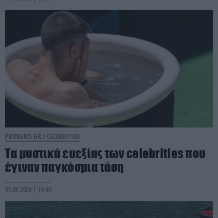
PRONEWS.GR /
CELEBRITIES
Τα μυστικά ευεξίας των celebrities που
έγιναν παγκόσμια τάση
07.08.2026 | 18:49