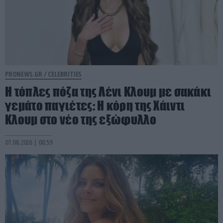
PRONEWS.GR /
CELEBRITIES
Η τόπλες πόζα της Λένι Κλουμ με σακάκι
γεμάτο παγιέτες: Η κόρη της Χάιντι
Κλουμ στο νέο της εξώφυλλο
07.08.2026 | 08:59