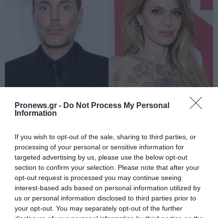
Pronews.gr -
Do Not Process My Personal
PRONEWS.GR /
CELEBRITIES
Information
Ο 53χρονος αδερφός της Ατζελίνα Τζολί
If you wish to opt-out of the sale, sharing to third parties, or
που έκανε γνωστό ότι είναι gay – Η
processing of your personal or sensitive information for
αποκάλυψη του ηθοποιού και
targeted advertising by us, please use the below opt-out
σκηνοθέτη
section to confirm your selection. Please note that after your
opt-out request is processed you may continue seeing
interest-based ads based on personal information utilized by
07.08.2026 | 16:10
us or personal information disclosed to third parties prior to
your opt-out. You may separately opt-out of the further