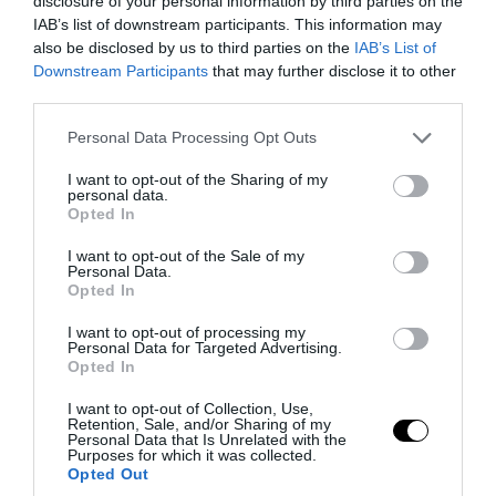
disclosure of your personal information by third parties on the
IAB’s list of downstream participants. This information may
also be disclosed by us to third parties on the
IAB’s List of
Downstream Participants
that may further disclose it to other
third parties.
Please note that this website/app uses one or more Google
Personal Data Processing Opt Outs
services and may gather and store information including but
not limited to your visit or usage behaviour. You may click to
I want to opt-out of the Sharing of my
personal data.
grant or deny consent to Google and its third-party tags to
Opted In
use your data for below specified purposes in below Google
PRONEWS.GR /
CELEBRITIES
consent section.
I want to opt-out of the Sale of my
Personal Data.
Αντόνιο Μπαντέρας: Παρά το διαζύγιό
Opted In
του με την Μέλανι Γκρίφιθ έχουν
I want to opt-out of processing my
άριστες φιλικές σχέσεις – «Περνάμε
Personal Data for Targeted Advertising.
Opted In
πολύ όμορφα»
I want to opt-out of Collection, Use,
Retention, Sale, and/or Sharing of my
07.08.2026 | 15:39
Personal Data that Is Unrelated with the
Purposes for which it was collected.
Opted Out