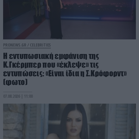
PRONEWS.GR /
CELEBRITIES
Η εντυπωσιακή εμφάνιση της
Κ.Γκέρμπερ που «έκλεψε» τις
εντυπώσεις: «Είναι ίδια η Σ.Κρόφορντ»
(φωτο)
07.08.2026 | 11:00