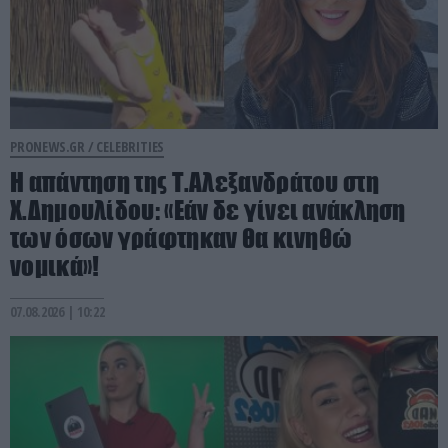
PRONEWS.GR /
CELEBRITIES
Η απάντηση της Τ.Αλεξανδράτου στη
Χ.Δημουλίδου: «Εάν δε γίνει ανάκληση
των όσων γράφτηκαν θα κινηθώ
νομικά»!
07.08.2026 | 10:22