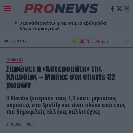
3 μονάδες κάτω η ΝΔ σε μια εβδομάδα
λόγω πυρκαγιών!
o
36
C
08
08
14:12
CELEBRITIES
Σαρώνει η «Αστερομάτα» της
Κλαυδίας – Μπήκε στα charts 32
χωρών
Η Klavdia ξεπέρασε τους 1,5 εκατ. μηνιαίους
ακροατές στο Spotify και είναι πλέον από τους
πιο δημοφιλείς Έλληνες καλλιτέχνες
21.05.2025 | 18:30