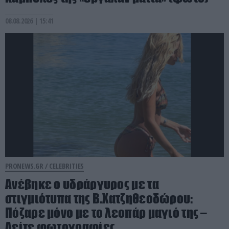
08.08.2026 | 15:41
PRONEWS.GR /
CELEBRITIES
Ανέβηκε ο υδράργυρος με τα
στιγμιότυπα της Β.Χατζηθεοδώρου:
Πόζαρε μόνο με το λεοπάρ μαγιό της –
Δείτε φωτογραφίες