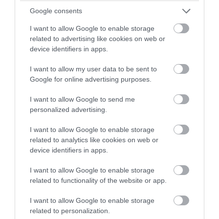
Google consents
I want to allow Google to enable storage
related to advertising like cookies on web or
device identifiers in apps.
I want to allow my user data to be sent to
Google for online advertising purposes.
I want to allow Google to send me
personalized advertising.
PRONEWS.GR /
CELEBRITIES
I want to allow Google to enable storage
Ανδρομάχη για την περιπέτεια με την
related to analytics like cookies on web or
υγεία της: «Μην ανησυχείτε, το ’χω» – H
device identifiers in apps.
φωτογραφία με ορό
I want to allow Google to enable storage
related to functionality of the website or app.
08.08.2026 | 10:39
I want to allow Google to enable storage
related to personalization.