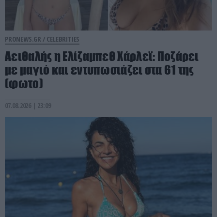
PRONEWS.GR /
CELEBRITIES
Αειθαλής η Ελίζαμπεθ Χάρλεϊ: Ποζάρει
με μαγιό και εντυπωσιάζει στα 61 της
(φωτο)
07.08.2026 | 23:09