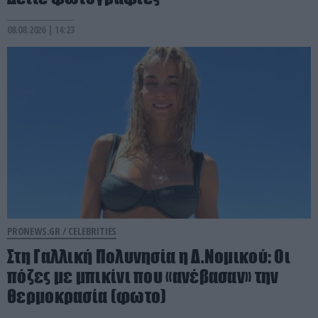
08.08.2026 | 14:23
PRONEWS.GR /
CELEBRITIES
Στη Γαλλική Πολυνησία η Δ.Νομικού: Οι
πόζες με μπικίνι που «ανέβασαν» την
θερμοκρασία (φωτο)