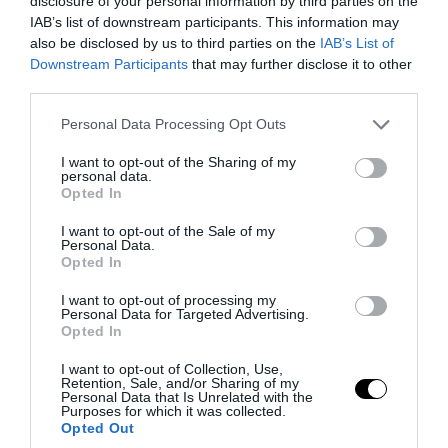
disclosure of your personal information by third parties on the
IAB’s list of downstream participants. This information may
also be disclosed by us to third parties on the
IAB’s List of
Downstream Participants
that may further disclose it to other
third parties.
Please note that this website/app uses one or more Google
Personal Data Processing Opt Outs
services and may gather and store information including but
not limited to your visit or usage behaviour. You may click to
I want to opt-out of the Sharing of my
personal data.
grant or deny consent to Google and its third-party tags to
Opted In
use your data for below specified purposes in below Google
consent section.
I want to opt-out of the Sale of my
Personal Data.
Opted In
PRONEWS.GR /
CELEBRITIES
Τ.Γκούντμαν: Η εντυπωσιακή
I want to opt-out of processing my
Personal Data for Targeted Advertising.
μεταμόρφωση του ηθοποιού – Έχασε
Opted In
περίπου 90 κιλά (φωτο)
I want to opt-out of Collection, Use,
Retention, Sale, and/or Sharing of my
Personal Data that Is Unrelated with the
08.08.2026 | 11:21
Purposes for which it was collected.
Opted Out