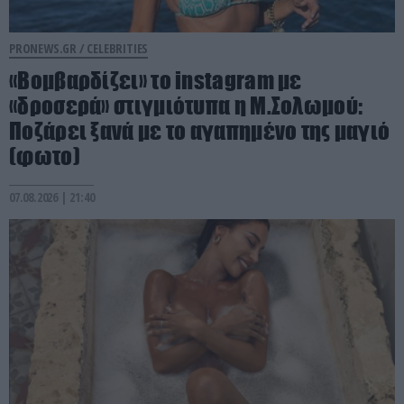
PRONEWS.GR /
CELEBRITIES
«Βομβαρδίζει» το instagram με
«δροσερά» στιγμιότυπα η Μ.Σολωμού:
Ποζάρει ξανά με το αγαπημένο της μαγιό
(φωτο)
07.08.2026 | 21:40