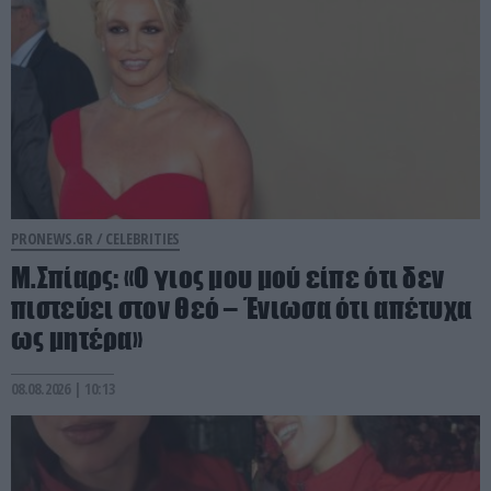
PRONEWS.GR /
CELEBRITIES
Μ.Σπίαρς: «Ο γιος μου μού είπε ότι δεν
πιστεύει στον Θεό – Ένιωσα ότι απέτυχα
ως μητέρα»
08.08.2026 | 10:13