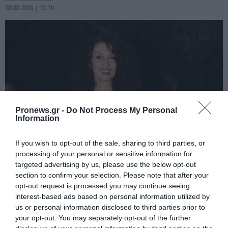
08.08.2026 | 13:10
Pronews.gr -
Do Not Process My Personal
Information
If you wish to opt-out of the sale, sharing to third parties, or
PRONEWS.GR /
CELEBRITIES
processing of your personal or sensitive information for
targeted advertising by us, please use the below opt-out
Δ.Παπαδήμα: Ποζάρει με μπικίνι στην
section to confirm your selection. Please note that after your
παραλία και δείχνει πώς είναι το σώμα
opt-out request is processed you may continue seeing
της στα 63 της (φωτο)
interest-based ads based on personal information utilized by
us or personal information disclosed to third parties prior to
your opt-out. You may separately opt-out of the further
08.08.2026 | 12:06