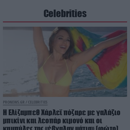
Celebrities
PRONEWS.GR /
CELEBRITIES
Η Ελίζαμπεθ Χάρλεϊ πόζαρε με γαλάζιο
μπικίνι και λεοπάρ κιμονό και οι
καμπύλες της «έβγαλαν μάτια» (φώτο)