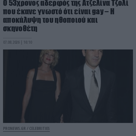
Ο 53χρονος αδερφός της Ατζελίνα Τζολί
που έκανε γνωστό ότι είναι gay – Η
αποκάλυψη του ηθοποιού και
σκηνοθέτη
07.08.2026 | 16:10
PRONEWS.GR /
CELEBRITIES