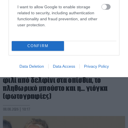
I want to allow Google to enable storage
related to security, including authentication
functionality and fraud prevention, and other
user protection.
CONFIRM
PRONEWS.GR /
CELEBRITIES
Data Deletion
Data Access
Privacy Policy
Κορίνα Κοπφ από άλλον πλανήτη: Το
φιλί από δελφίνι στα οπίσθια, το
πληθωρικό μπούστο και η… γιόγκα
(φωτογραφίες)
08.08.2026 | 10:17