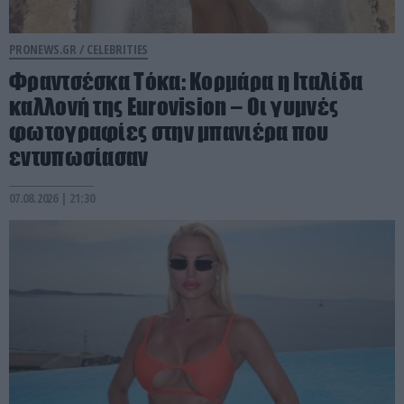
PRONEWS.GR /
CELEBRITIES
Φραντσέσκα Τόκα: Κορμάρα η Ιταλίδα
καλλονή της Eurovision – Οι γυμνές
φωτογραφίες στην μπανιέρα που
εντυπωσίασαν
07.08.2026 | 21:30