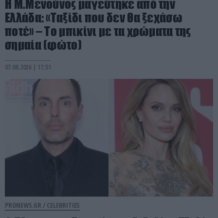
Η Μ.Μενούνος μαγεύτηκε από την
Ελλάδα: «Ταξίδι που δεν θα ξεχάσω
ποτέ» – Το μπικίνι με τα χρώματα της
σημαία (φώτο)
07.08.2026 | 17:51
PRONEWS.GR /
CELEBRITIES