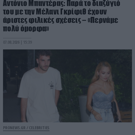
Αντόνιο Μπαντέρας: Παρά το διαζύγιό
του με την Μέλανι Γκρίφιθ έχουν
άριστες φιλικές σχέσεις – «Περνάμε
πολύ όμορφα»
07.08.2026 | 15:39
PRONEWS.GR /
CELEBRITIES