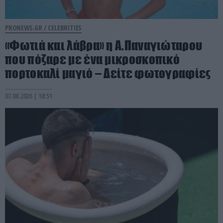
PRONEWS.GR /
CELEBRITIES
«Φωτιά και λάβρα» η Α.Παναγιώταρου
που πόζαρε με ένα μικροσκοπικό
πορτοκαλί μαγιό – Δείτε φωτογραφίες
07.08.2026 | 18:51