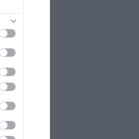
Μεταμόρφωση του Σωτήρος: Η
μεγάλη γιορτή της 6ης Αυγούστου
– Ποιοι γιορτάζουν σήμερα
ΕΛΛΗΝΙΚΗ ΟΙΚΟΝΟΜΙΑ
08:59
«Τουρισμός για Όλους 2026-
ικτυακών
2027»: Ποιοι μπορούν να κάνουν
αίτηση σήμερα για το voucher έως
600 ευρώ
ammer,
 τον
PROVOCATEUR
08:58
Α.Γεωργιάδης για πτώση
ψευδοροφής στα ΤΕΠ του
νοσοκομείου Κορίνθου: «Δεν
κατέρρευσε – Την ξήλωσαν»
λιστικών
ΕΣΩΤΕΡΙΚΗ ΑΣΦΑΛΕΙΑ
08:49
Μύκονος: Χειροπέδες σε
ου blogger
αστυνομικό για επικίνδυνη