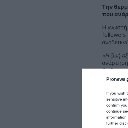
Την θερμ
που ανάρ
Η γνωστή
followers
αναδεικνύ
«Η ζωή αξί
ανάρτησή 
διάθεση.
Pronews.g
Δείτε τι
If you wish 
sensitive in
confirm you
continue se
information 
further disc