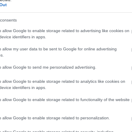
Out
A post shared by Σοφία Φυρού (@sofia.firou)
consents
o allow Google to enable storage related to advertising like cookies on
evice identifiers in apps.
ν έλλειψαν και τα αποθεωτικά σχόλια των διαδ
 κάτω από την συγκεκριμένη ανάρτηση.
o allow my user data to be sent to Google for online advertising
s.
υρού έχει σχέση με τον επίσης γνωστό instagr
to allow Google to send me personalized advertising.
 Κοψιάλη, ενώ μαζί έχουν αποκτήσει κι έναν γιο,
ίνο.
o allow Google to enable storage related to analytics like cookies on
evice identifiers in apps.
ΣΗΜΕΡΑ
o allow Google to enable storage related to functionality of the website
ώτη φορά οι Ρώσοι δημοσιεύουν εκτοξεύσεις βαλ
κατά της Ουκρανίας
o allow Google to enable storage related to personalization.
ον: «Μπορεί να επικοινωνήσει» λέει η οικογένεια τ
ον αυτοτραυματισμό του με μαχαίρι
o allow Google to enable storage related to security, including