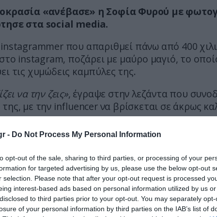
οκρασία «ανέβασε» η Σοφία Φυρού με φωτο
τησε στα social media.
 instagrammer που απαριθμεί πάνω από 400 χιλ
 στο instagram, ποζάρει με μαύρο μαγιό, το οποί
ει τις χυμώδεις καμπύλες της.
ζει να την ζεις»
, έγραψε στην λεζάντα που συνοδ
της, με την influencer να βρίσκεται σε άκρως κα
r -
Do Not Process My Personal Information
ς φωτογραφίες που ανάρτησε στο instagram:
to opt-out of the sale, sharing to third parties, or processing of your per
formation for targeted advertising by us, please use the below opt-out s
r selection. Please note that after your opt-out request is processed y
eing interest-based ads based on personal information utilized by us or
disclosed to third parties prior to your opt-out. You may separately opt-
losure of your personal information by third parties on the IAB’s list of