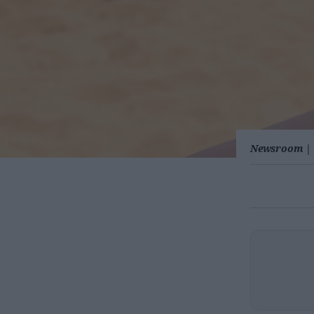
Newsroom
|