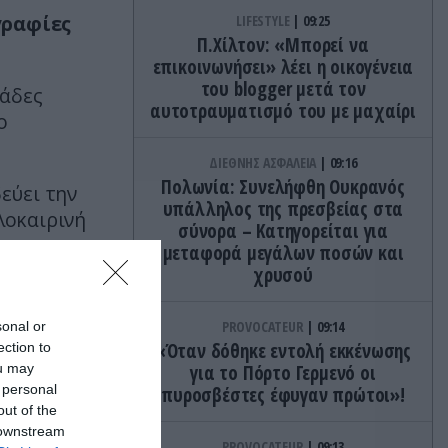
γραφίες
LIFESTYLE
09:25
Π.Χίλτον: «Μπορεί να
επικοινωνήσει» λέει η οικογένεια
του blogger μετά τον
ιάδες
αυτοτραυματισμό του με μαχαίρι
ο
ΔΙΕΘΝΗΣ ΑΣΦΑΛΕΙΑ
09:16
Πολωνία: Συνελήφθη Ουκρανός
εύει την
υπάλληλος της πρεσβείας στα
λοκαιρινή
σύνορα – Κατηγορείται για
μεταφορά μεγάλων ποσών και
χρυσού
PROVOCATEUR
09:14
sonal or
«Όταν δόθηκε εντολή εκκένωσης
ection to
ou may
για το Πόρτο Γερμενό οι
 personal
πυροσβέστες έφυγαν πρώτοι»!
out of the
 downstream
PROVOCATEUR
09:13