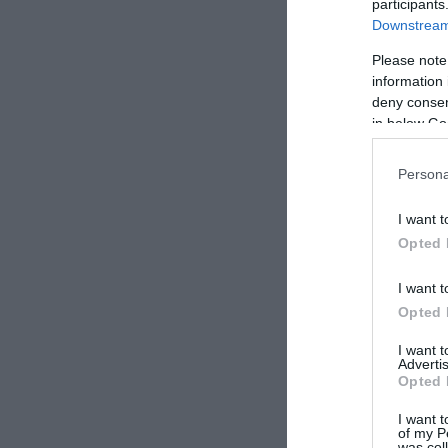
participants
Downstream 
Please note
information 
deny consent
in below Go
Persona
I want t
Opted 
View
I want t
Opted 
I want 
Advertis
Opted 
I want t
of my P
was col