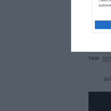
authenti
Πολωνί
σύνορα
TAGS:
SOC
Δε