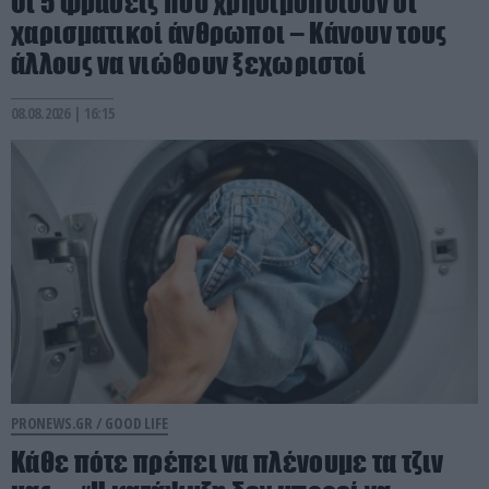
Οι 5 φράσεις που χρησιμοποιούν οι
χαρισματικοί άνθρωποι – Κάνουν τους
άλλους να νιώθουν ξεχωριστοί
08.08.2026 | 16:15
PRONEWS.GR /
GOOD LIFE
Κάθε πότε πρέπει να πλένουμε τα τζιν