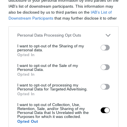
disclosure of your personal information by third parties on the
IAB’s list of downstream participants. This information may
also be disclosed by us to third parties on the
IAB’s List of
Downstream Participants
that may further disclose it to other
third parties.
PRONEWS.GR /
GOOD LIFE
Please note that this website/app uses one or more Google
Personal Data Processing Opt Outs
Το μυστηριώδες γράμμα στις ετικέτες
services and may gather and store information including but
των ρούχων που έχει συγκεκριμένη
not limited to your visit or usage behaviour. You may click to
I want to opt-out of the Sharing of my
personal data.
grant or deny consent to Google and its third-party tags to
σημασία
Opted In
use your data for below specified purposes in below Google
consent section.
I want to opt-out of the Sale of my
08.08.2026 | 19:07
Personal Data.
Opted In
I want to opt-out of processing my
Personal Data for Targeted Advertising.
Opted In
I want to opt-out of Collection, Use,
Retention, Sale, and/or Sharing of my
Personal Data that Is Unrelated with the
Purposes for which it was collected.
Opted Out