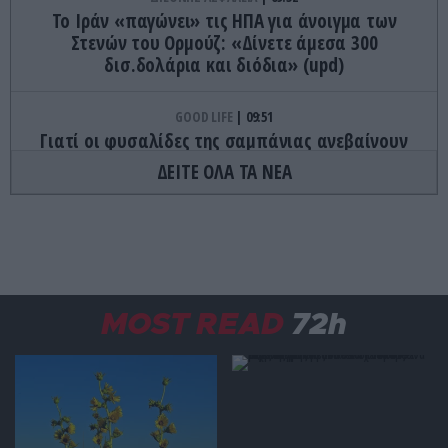
Το Ιράν «παγώνει» τις ΗΠΑ για άνοιγμα των
Στενών του Ορμούζ: «Δίνετε άμεσα 300
δισ.δολάρια και διόδια» (upd)
GOOD LIFE
09:51
Γιατί οι φυσαλίδες της σαμπάνιας ανεβαίνουν
πάντα προς τα πάνω;
ΔΕΙΤΕ ΟΛΑ ΤΑ ΝΕΑ
PROVOCATEUR
09:45
Με αιφνιδιασμό ο Α.Τσίπρας στην ΔΕΘ – Το
πρόγραμμα ομιλιών του για να «χτυπήσει» τον
Κ.Μητσοτάκη
MOST READ
72h
ΔΙΕΘΝΗΣ ΑΣΦΑΛΕΙΑ
09:45
Οι Χούθι δοκιμάζουν την αμυντική συμμαχία
Τουρκίας-Σ.Αραβίας – Το παράδοξο των
ελληνικών Patriot στην περιοχή