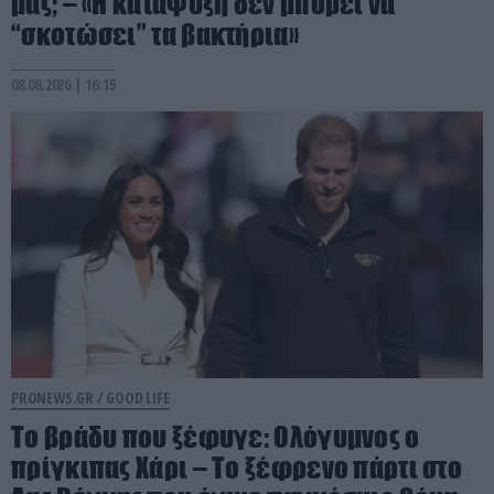
μας; – «Η κατάψυξη δεν μπορεί να
“σκοτώσει” τα βακτήρια»
08.08.2026 | 16:15
PRONEWS.GR /
GOOD LIFE
Το βράδυ που ξέφυγε: Ολόγυμνος ο
πρίγκιπας Χάρι – Το ξέφρενο πάρτι στο