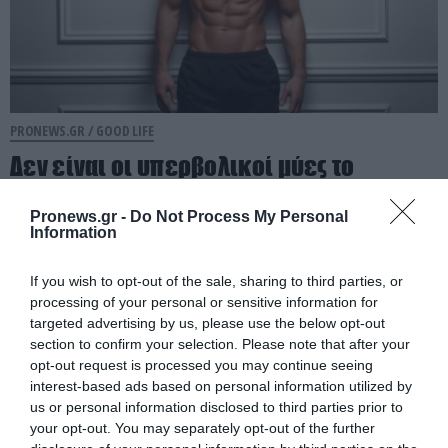
PRONEWS.GR /
GOOD LIFE
Δεν είναι οι υπερβολικοί μύες το
«κλειδί»: Το ποσοστό λίπους που κάνει
το ανδρικό σώμα πιο ελκυστικό
Pronews.gr -
Do Not Process My Personal
Information
08.08.2026 | 19:34
If you wish to opt-out of the sale, sharing to third parties, or
processing of your personal or sensitive information for
targeted advertising by us, please use the below opt-out
section to confirm your selection. Please note that after your
opt-out request is processed you may continue seeing
interest-based ads based on personal information utilized by
us or personal information disclosed to third parties prior to
your opt-out. You may separately opt-out of the further