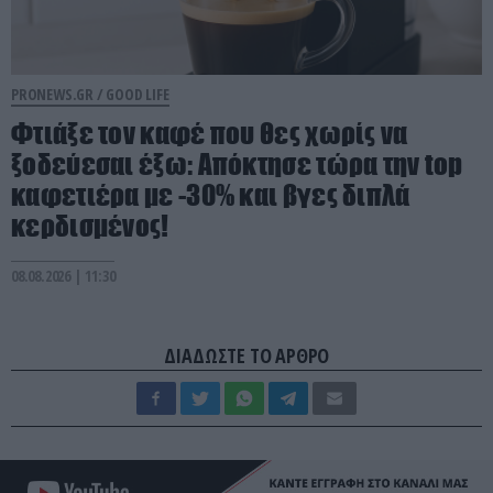
PRONEWS.GR /
GOOD LIFE
Φτιάξε τον καφέ που θες χωρίς να
ξοδεύεσαι έξω: Απόκτησε τώρα την top
καφετιέρα με -30% και βγες διπλά
κερδισμένος!
08.08.2026 | 11:30
ΔΙΑΔΩΣΤΕ ΤΟ ΑΡΘΡΟ