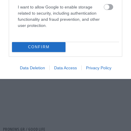
PRONEWS.GR /
GOOD LIFE
I want to allow Google to enable storage
related to security, including authentication
Το λάθος που κάνουν σχεδόν όλοι όταν
functionality and fraud prevention, and other
αποθηκεύουν σημαντικά έγγραφα στο
user protection.
σπίτι
08.08.2026 | 18:36
CONFIRM
Data Deletion
Data Access
Privacy Policy
PRONEWS.GR /
GOOD LIFE