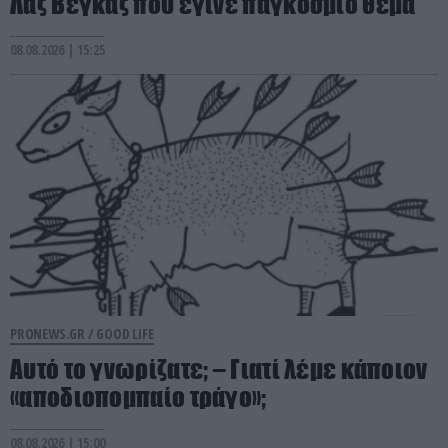
Λας Βέγκας που έγινε παγκόσμιο θέμα
08.08.2026 | 15:25
PRONEWS.GR /
GOOD LIFE
Αυτό το γνωρίζατε; – Γιατί λέμε κάποιον
«αποδιοπομπαίο τράγο»;
08.08.2026 | 15:00