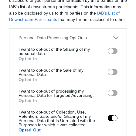
disclosure of your personal information by third parties on the
IAB’s list of downstream participants. This information may
05.08.2026 | 14:02
also be disclosed by us to third parties on the
IAB’s List of
Downstream Participants
that may further disclose it to other
third parties.
Please note that this website/app uses one or more Google
Personal Data Processing Opt Outs
services and may gather and store information including but
not limited to your visit or usage behaviour. You may click to
I want to opt-out of the Sharing of my
personal data.
grant or deny consent to Google and its third-party tags to
Opted In
use your data for below specified purposes in below Google
consent section.
I want to opt-out of the Sale of my
Personal Data.
Opted In
I want to opt-out of processing my
Personal Data for Targeted Advertising.
PRONEWS.GR /
GOOD LIFE
Opted In
Κουράστηκες από τα βαριά και άβολα
I want to opt-out of Collection, Use,
αλυσοπρίονα; Το ADM είναι εδώ για να
Retention, Sale, and/or Sharing of my
Personal Data that Is Unrelated with the
μεταμορφώσει τον κήπο σου!
Purposes for which it was collected.
Opted Out