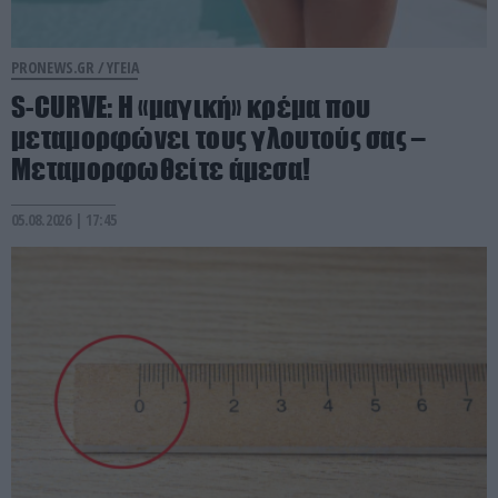
PRONEWS.GR /
ΥΓΕΙΑ
S-CURVE: Η «μαγική» κρέμα που
μεταμορφώνει τους γλουτούς σας –
Μεταμορφωθείτε άμεσα!
05.08.2026 | 17:45