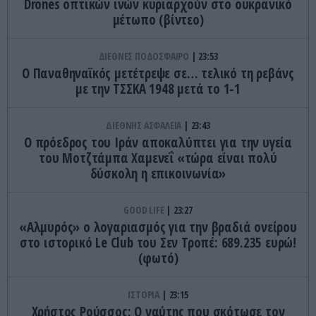
Drones οπτικών ινών κυριαρχούν στο ουκρανικό
μέτωπο (βίντεο)
ΔΙΕΘΝΕΣ ΠΟΔΟΣΦΑΙΡΟ
23:53
Ο Παναθηναϊκός μετέτρεψε σε… τελικό τη ρεβάνς
με την ΤΣΣΚΑ 1948 μετά το 1-1
ΔΙΕΘΝΗΣ ΑΣΦΑΛΕΙΑ
23:43
Ο πρόεδρος του Ιράν αποκαλύπτει για την υγεία
του Μοτζτάμπα Χαμενεΐ «τώρα είναι πολύ
δύσκολη η επικοινωνία»
GOOD LIFE
23:27
«Αλμυρός» ο λογαριασμός για την βραδιά ονείρου
στο ιστορικό Le Club του Σεν Τροπέ: 689.235 ευρώ!
(φωτό)
ΙΣΤΟΡΙΑ
23:15
Χρήστος Ρούσσος: Ο ναύτης που σκότωσε τον