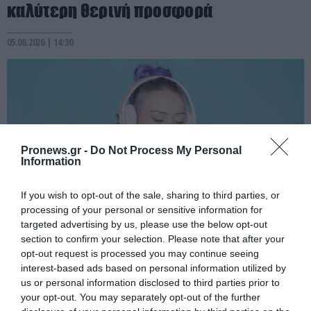
καλύτερη θερινή προσφορά
05.08.2026 | 14:30
Pronews.gr -
Do Not Process My Personal
Information
If you wish to opt-out of the sale, sharing to third parties, or
processing of your personal or sensitive information for
targeted advertising by us, please use the below opt-out
PRONEWS.GR /
GOOD LIFE
section to confirm your selection. Please note that after your
opt-out request is processed you may continue seeing
Έχει συμβεί σε όλους: Να γιατί κάποια
interest-based ads based on personal information utilized by
τραγούδια μένουν «κολλημένα» στο
us or personal information disclosed to third parties prior to
your opt-out. You may separately opt-out of the further
μυαλό μας για ημέρες