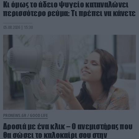
Κι όμως το άδειο ψυγείο καταναλώνει
περισσότερο ρεύμα: Τι πρέπει να κάνετε
05.08.2026 | 15:30
PRONEWS.GR /
GOOD LIFE
Δροσιά με ένα κλικ – Ο ανεμιστήρας που
θα σώσει το καλοκαίρι σου στην