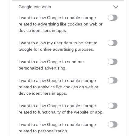
05.08.2026 | 12:35
Google consents
I want to allow Google to enable storage
related to advertising like cookies on web or
device identifiers in apps.
I want to allow my user data to be sent to
Google for online advertising purposes.
I want to allow Google to send me
personalized advertising.
I want to allow Google to enable storage
related to analytics like cookies on web or
PRONEWS.GR /
GOOD LIFE
device identifiers in apps.
Φτιάξε τον καφέ που θες χωρίς να
ξοδεύεσαι έξω: Απόκτησε τώρα την top
I want to allow Google to enable storage
related to functionality of the website or app.
καφετιέρα με -30% και βγες διπλά
κερδισμένος!
I want to allow Google to enable storage
related to personalization.