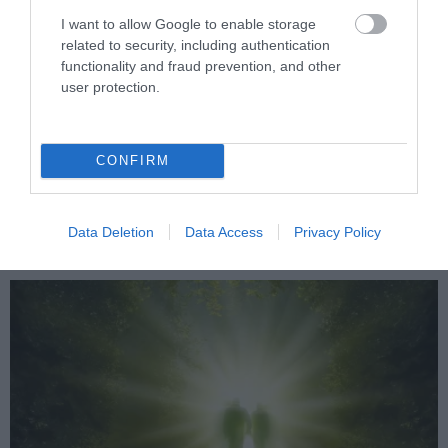
I want to allow Google to enable storage
related to security, including authentication
functionality and fraud prevention, and other
user protection.
PRONEWS.GR /
GOOD LIFE
Ειδικός εξηγεί: Έτσι οι ηθοποιοί
CONFIRM
«φρενάρουν» τον οργασμό και την στύση
κατά τη διάρκεια ερωτικών σκηνών
Data Deletion
Data Access
Privacy Policy
06.08.2026 | 23:45