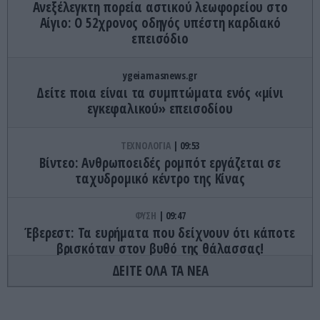
Ανεξέλεγκτη πορεία αστικού λεωφορείου στο
Αίγιο: Ο 52χρονος οδηγός υπέστη καρδιακό
επεισόδιο
ygeiamasnews.gr
Δείτε ποια είναι τα συμπτώματα ενός «μίνι
εγκεφαλικού» επεισοδίου
ΤΕΧΝΟΛΟΓΙΑ
09:53
Βίντεο: Ανθρωποειδές ρομπότ εργάζεται σε
ταχυδρομικό κέντρο της Κίνας
ΦΥΣΗ
09:47
Έβερεστ: Τα ευρήματα που δείχνουν ότι κάποτε
βρισκόταν στον βυθό της θάλασσας!
ΔΕΙΤΕ ΟΛΑ ΤΑ ΝΕΑ
ΥΓΕΙΑ
09:43
Καρκίνος του δέρματος: 10 σημάδια που μπορεί
να εμφανιστούν χωρίς να υπάρχει αλλαγή σε