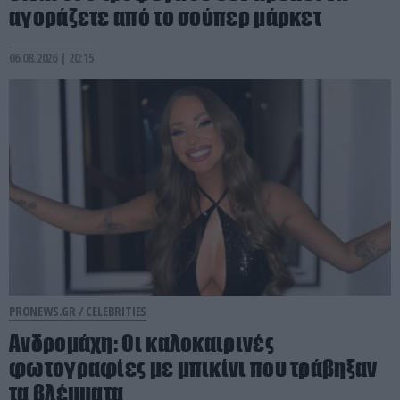
αγοράζετε από το σούπερ μάρκετ
06.08.2026 | 20:15
PRONEWS.GR /
CELEBRITIES
Ανδρομάχη: Οι καλοκαιρινές
φωτογραφίες με μπικίνι που τράβηξαν
τα βλέμματα