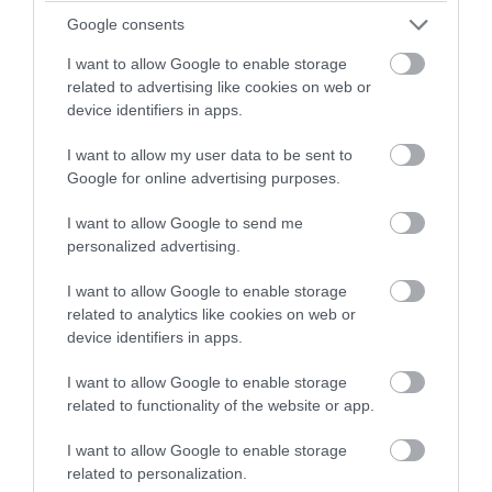
Google consents
I want to allow Google to enable storage
related to advertising like cookies on web or
device identifiers in apps.
I want to allow my user data to be sent to
PRONEWS.GR /
CELEBRITIES
Google for online advertising purposes.
«Έξαλλη» η Ι.Καλλιμάνη με θεατή σε
συναυλία της που της πέταξε δίσκους με
I want to allow Google to send me
personalized advertising.
λουλούδια στο κεφάλι: Η αντίδρασή της
I want to allow Google to enable storage
07.08.2026 | 06:15
related to analytics like cookies on web or
device identifiers in apps.
I want to allow Google to enable storage
related to functionality of the website or app.
I want to allow Google to enable storage
related to personalization.