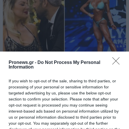
PRONEWS.GR /
ΤΗΛΕΟΡΑΣΗ
Pronews.gr -
Do Not Process My Personal
Από το «Bachelor» στο bodybuilding: Η
Information
νέα ζωή της Αθηνάς New York τέσσερα
If you wish to opt-out of the sale, sharing to third parties, or
χρόνια μετά το ριάλιτι αγάπης (φώτο)
processing of your personal or sensitive information for
targeted advertising by us, please use the below opt-out
07.08.2026 | 07:16
section to confirm your selection. Please note that after your
opt-out request is processed you may continue seeing
interest-based ads based on personal information utilized by
us or personal information disclosed to third parties prior to
your opt-out. You may separately opt-out of the further