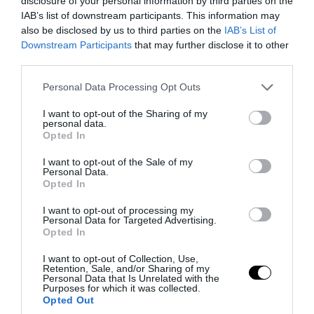
disclosure of your personal information by third parties on the
IAB’s list of downstream participants. This information may
also be disclosed by us to third parties on the
IAB’s List of
Downstream Participants
that may further disclose it to other
third parties.
Please note that this website/app uses one or more Google
Personal Data Processing Opt Outs
services and may gather and store information including but
not limited to your visit or usage behaviour. You may click to
I want to opt-out of the Sharing of my
PRONEWS.GR /
LIFESTYLE
personal data.
grant or deny consent to Google and its third-party tags to
Opted In
Δ.Παντέλη: Πόζαρε με μπικίνι στην
use your data for below specified purposes in below Google
consent section.
Μύκονο και «μοίρασε καρδιακά» στο
I want to opt-out of the Sale of my
Personal Data.
Instagram – Δείτε φωτογραφίες
Opted In
I want to opt-out of processing my
07.08.2026 | 06:29
Personal Data for Targeted Advertising.
Opted In
I want to opt-out of Collection, Use,
Retention, Sale, and/or Sharing of my
Personal Data that Is Unrelated with the
Purposes for which it was collected.
Opted Out