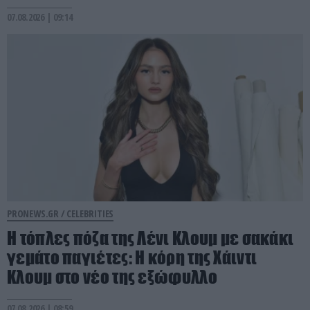
07.08.2026 | 09:14
PRONEWS.GR /
CELEBRITIES
Η τόπλες πόζα της Λένι Κλουμ με σακάκι
γεμάτο παγιέτες: Η κόρη της Χάιντι
Κλουμ στο νέο της εξώφυλλο
07.08.2026 | 08:59