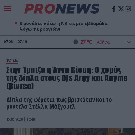
3 μονάδες κάτω η ΝΔ σε μια εβδομάδα
λόγω πυρκαγιών!
o
27
C
07
08
07:19
ΤΑΞΙΔΙΑ
Στην Ίμπιζα η Άννα Βίσση: Ο χορός
της δίπλα στους Djs Argy και Anyma
(βίντεο)
Δίπλα της φέρεται πως βρισκόταν και το
μοντέλο Στέλλα Μάξγουελ
15.05.2026 | 16:48