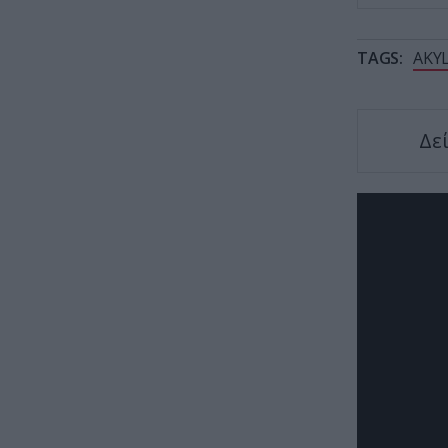
TAGS:
AKY
Δε