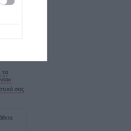
αμφισβητεί το σχήμα της
«κλεψύδρας»: Αυτό είναι το
 ξανά στη
«ιδανικό» γυναικείο σώμα
ή θέση
GOOD LIFE
12:00
Πριν φύγετε για διακοπές: Οι 8
συσκευές που πρέπει να βγάλετε
από την πρίζα
σε πεδία
ΦΥΣΗ
11:59
 τα
Το έντομο που θεωρείται ένα από
νία»
τα μεγαλύτερα «θαύματα
μηχανικής» της φύσης
στικό σας
ΤΑΞΙΔΙΑ
11:55
Σοκότρα: Το «εξωγήινο» νησί της
Υεμένης με τα «δέντρα του
άθετε
δράκου» και τα είδη που δεν
υπάρχουν πουθενά αλλού