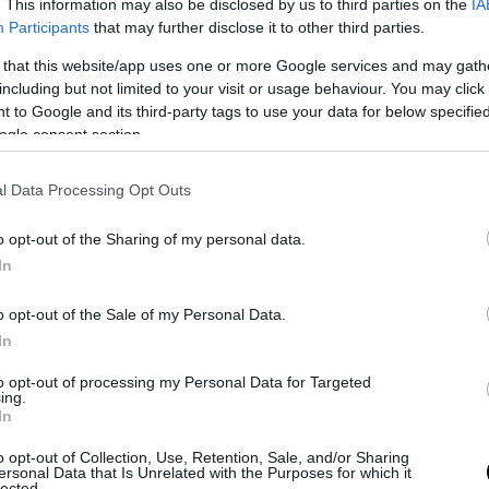
. This information may also be disclosed by us to third parties on the
IA
 Let’s go!»,
δήλωσε στην ΕΡΤ1 αμέσως μετά την
Participants
that may further disclose it to other third parties.
γούδι «Ferto».
 that this website/app uses one or more Google services and may gath
including but not limited to your visit or usage behaviour. You may click 
 to Google and its third-party tags to use your data for below specifi
ogle consent section.
l Data Processing Opt Outs
o opt-out of the Sharing of my personal data.
In
o opt-out of the Sale of my Personal Data.
In
to opt-out of processing my Personal Data for Targeted
ing.
In
o opt-out of Collection, Use, Retention, Sale, and/or Sharing
ersonal Data that Is Unrelated with the Purposes for which it
lected.