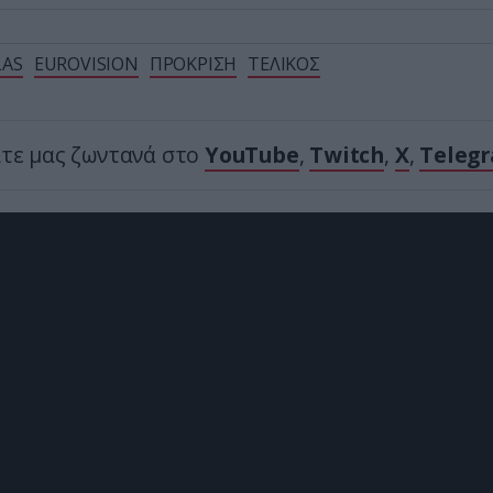
LAS
EUROVISION
ΠΡΟΚΡΙΣΗ
ΤΕΛΙΚΟΣ
ίτε μας ζωντανά στο
YouTube
,
Twitch
,
X
,
Teleg