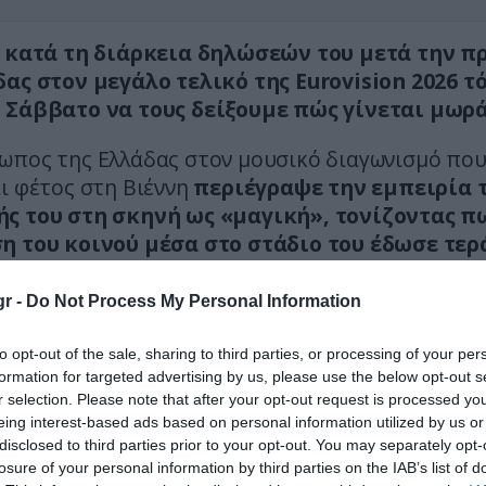
, κατά τη διάρκεια δηλώσεών του μετά την π
δας στον μεγάλο τελικό της Eurovision 2026 τ
 Σάββατο να τους δείξουμε πώς γίνεται μωρά
ωπος της Ελλάδας στον μουσικό διαγωνισμό πο
ι φέτος στη Βιέννη
περιέγραψε την εμπειρία 
ς του στη σκηνή ως «μαγική», τονίζοντας π
η του κοινού μέσα στο στάδιο του έδωσε τερ
r -
Do Not Process My Personal Information
ρχικά αυτή την εμπειρία. Το πίστευα πολύ ότι
υμε να προκριθούμε αλλά είναι απίστευτο, τ
to opt-out of the sale, sharing to third parties, or processing of your per
 είσαι πάνω σε αυτό το στέιτζ.
formation for targeted advertising by us, please use the below opt-out s
r selection. Please note that after your opt-out request is processed y
eing interest-based ads based on personal information utilized by us or
όσος κόσμος από κάτω, τσίριζε, είδα ανθρώπ
disclosed to third parties prior to your opt-out. You may separately opt-
 σκουφάκια. Ήταν τρελό. Είμαι πάρα πολύ
losure of your personal information by third parties on the IAB’s list of
ος. Πάμε το Σάββατο να τους δείξουμε πώς γί