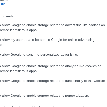
Out
άμαι τίποτα από τη στιγμή που κατέβηκα»
η της Κέλλυς Βρανάκη για το πώς βίωσε τη στι
consents
, ο Akylas παραδέχθηκε πως ακόμη δεν έχει
o allow Google to enable storage related to advertising like cookies on
οποιήσει πλήρως όσα συνέβησαν.
evice identifiers in apps.
ω, δεν κατάλαβα. Δηλαδή εγώ όταν κατέβηκα 
o allow my user data to be sent to Google for online advertising
s.
 έκανα;”. Δεν θυμάμαι τίποτα. Θέλω να πάω ν
ώς τα πήγα, τι έγινε, αλλά το ένιωσα τόσο ωρ
to allow Google to send me personalized advertising.
χαρακτηριστικά.
o allow Google to enable storage related to analytics like cookies on
τάθηκε ιδιαίτερα στην ενέργεια που πήρε από το
evice identifiers in apps.
 αρένα, συγκρίνοντας τη βραδιά του ημιτελικού 
ου είχαν προηγηθεί.
o allow Google to enable storage related to functionality of the website
ς ούρλιαζε και αυτό μου έδωσε τόση δύναμη.
o allow Google to enable storage related to personalization.
ση με τις πρόβες που είναι άδειος ο χώρος κα
κόσμος ήταν τρελός»,
είπε.
o allow Google to enable storage related to security, including