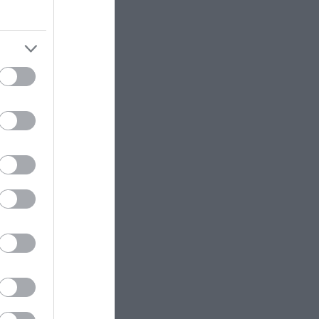
GOOD LIFE
12:15
Το έξυπνο κόλπο με τις κάρτες
δωματίου στα ξενοδοχεία που
γμή πάνω
δεν ξέρατε ως τώρα
ΑΣΤΡΑ & ΖΩΔΙΑ
12:10
Η Αφροδίτη περνά στον Ζυγό και
ήμουν σε
φέρνει τύχη, αφθονία και νέες
α δω το
ευκαιρίες – Τα 4 ζώδια που
αία»,
ευνοούνται
ΕΣΩΤΕΡΙΚΗ ΑΣΦΑΛΕΙΑ
12:09
 κοινό
Σκιάθος: Χειροπέδες σε Βρετανίδα
με τις
που υπό την επήρεια αλκοόλ
προκάλεσε επεισόδιο σε
ξενοδοχείο και κέντρο υγείας
 Δηλαδή
ι είσαι
ΓΥΝΑΙΚΑ
12:01
Νέα επιστημονική μελέτη