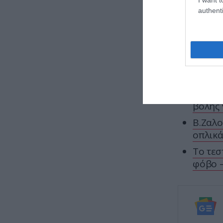
authenti
Μετά την 
σκηνή της
στον μεγά
ΕΙΔΗΣΕΙΣ 
Βίντεο
βολής 
Β.Ζαλο
οπλικά
Το τεσ
φόβο –