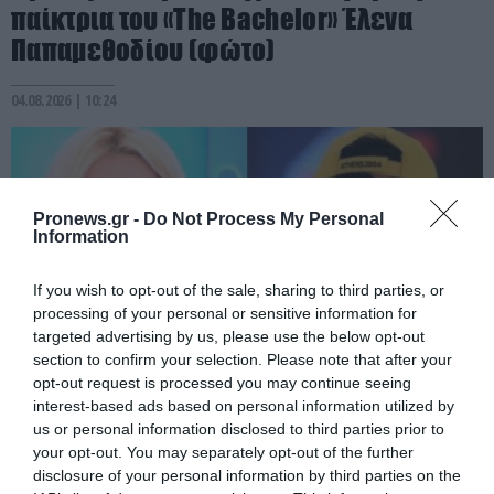
παίκτρια του «The Bachelor» Έλενα
Παπαμεθοδίου (φώτο)
04.08.2026 | 10:24
Pronews.gr -
Do Not Process My Personal
Information
If you wish to opt-out of the sale, sharing to third parties, or
processing of your personal or sensitive information for
targeted advertising by us, please use the below opt-out
section to confirm your selection. Please note that after your
opt-out request is processed you may continue seeing
interest-based ads based on personal information utilized by
PRONEWS.GR /
ΤΗΛΕΟΡΑΣΗ
us or personal information disclosed to third parties prior to
Νίκος Κατέλης: Δείτε πώς είναι σήμερα ο
your opt-out. You may separately opt-out of the further
disclosure of your personal information by third parties on the
«Κάτμαν» από τις εκπομπές της Αννίτας