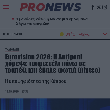
3 μονάδες κάτω η ΝΔ σε μια εβδομάδα
λόγω πυρκαγιών!
o
34
C
09
08
14:10
ΤΗΛΕΟΡΑΣΗ
Eurovision 2026: Η Antigoni
χόρεψε τσιφτετέλι πάνω σε
τραπέζι και έβαλε φωτιά (βίντεο)
Η υποψηφιότητα της Κύπρου
14.05.2026 | 23:33