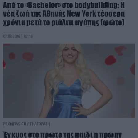
Από το «Bachelor» στο bodybuilding: Η
νέα ζωή της Αθηνάς New York τέσσερα
χρόνια μετά το ριάλιτι αγάπης (φώτο)
07.08.2026 | 07:16
PRONEWS.GR /
ΤΗΛΕΟΡΑΣΗ
Έγκυος στο πρώτο της παιδί η πρώην