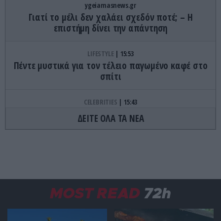
ygeiamasnews.gr
Γιατί το μέλι δεν χαλάει σχεδόν ποτέ; – Η
επιστήμη δίνει την απάντηση
LIFESTYLE
15:53
Πέντε μυστικά για τον τέλειο παγωμένο καφέ στο
σπίτι
CELEBRITIES
15:43
Η Κλέλια Ανδριολάτου έκανε γιόγκα και
ΔΕΙΤΕ ΟΛΑ ΤΑ ΝΕΑ
εντυπωσίασε το καλλίγραμμο κορμί της – Δείτε
βίντεο
ΚΟΣΜΟΣ
15:42
Επιβάτης αεροπλάνου προσπάθησε να ανοίξει
την έξοδο κινδύνου εν πτήσει – «Ένιωσα ότι
MOST READ
72h
ήθελα να πεθάνω» (βίντεο)
ΠΑΡΑΣΚΗΝΙΟ
15:32