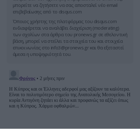
μπορείτε να ζητήσετε να σας αποσταλεί νέο email
επιβεβαίωσης από το disqus.com
Όποιος χρήστης της πλατφόρμας του disqus.com
ενδιαφέρεται να αναλάβει διαχείριση (moderating)
των σχολίων στα άρθρα του pronews.gr σε εθελοντική
βάση, μπορεί να στείλει τα στοιχεία του και στοιχεία
επικοινωνίας στο
info3@pronews.gr
και θα εξεταστεί
άμεσα η υποψηφιότητά του.