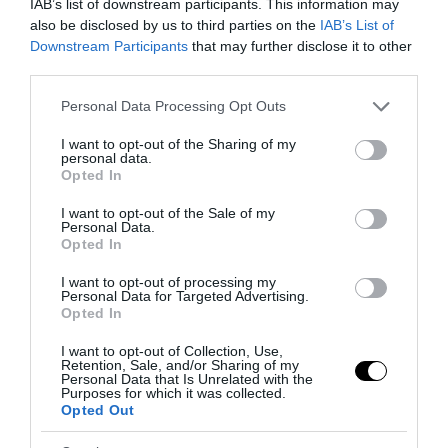
IAB’s list of downstream participants. This information may
Πάνια (φώτο)
also be disclosed by us to third parties on the
IAB’s List of
Downstream Participants
that may further disclose it to other
01.08.2026 | 17:03
third parties.
Please note that this website/app uses one or more Google
Personal Data Processing Opt Outs
services and may gather and store information including but
not limited to your visit or usage behaviour. You may click to
I want to opt-out of the Sharing of my
personal data.
grant or deny consent to Google and its third-party tags to
Opted In
use your data for below specified purposes in below Google
consent section.
I want to opt-out of the Sale of my
Personal Data.
Opted In
I want to opt-out of processing my
Personal Data for Targeted Advertising.
Opted In
PRONEWS.GR /
ΤΗΛΕΟΡΑΣΗ
I want to opt-out of Collection, Use,
Retention, Sale, and/or Sharing of my
Έτσι είναι σήμερα η πολυκατοικία από τη
Personal Data that Is Unrelated with the
Purposes for which it was collected.
θρυλική σειρά «Το Ρετιρέ» (φώτο)
Opted Out