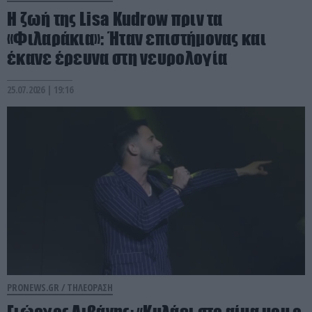
Η ζωή της Lisa Kudrow πριν τα
«Φιλαράκια»: Ήταν επιστήμονας και
έκανε έρευνα στη νευρολογία
25.07.2026 | 19:16
PRONEWS.GR /
ΤΗΛΕΟΡΑΣΗ
Γιώργος Λιβάνης: «Κυλάει στο αίμα μου ο