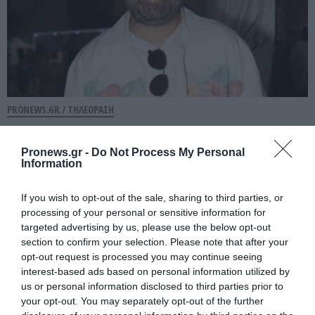
PRONEWS.GR /
ΤΗΛΕΟΡΑΣΗ
«Ναταλιιιιι»: Όταν ο Θέμης Γεωργαντάς
μέθυσε στο πλατό της εκπομπής – Δεν
Pronews.gr -
Do Not Process My Personal
Information
τον μάζευε κανείς!
If you wish to opt-out of the sale, sharing to third parties, or
30.07.2026 | 11:00
processing of your personal or sensitive information for
targeted advertising by us, please use the below opt-out
section to confirm your selection. Please note that after your
opt-out request is processed you may continue seeing
interest-based ads based on personal information utilized by
us or personal information disclosed to third parties prior to
your opt-out. You may separately opt-out of the further