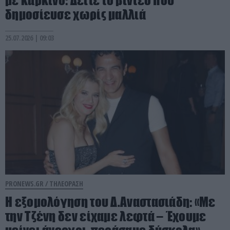
με καρκίνο: Δείτε το βίντεο που
δημοσίευσε χωρίς μαλλιά
25.07.2026 | 09:03
PRONEWS.GR /
ΤΗΛΕΟΡΑΣΗ
Η εξομολόγηση του Δ.Αναστασιάδη: «Με
την Τζένη δεν είχαμε λεφτά – Έχουμε