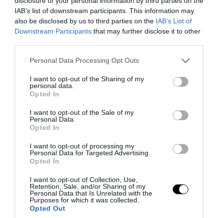
disclosure of your personal information by third parties on the
IAB’s list of downstream participants. This information may
also be disclosed by us to third parties on the
IAB’s List of
Downstream Participants
that may further disclose it to other
third parties.
Please note that this website/app uses one or more Google
Personal Data Processing Opt Outs
PRONEWS.GR /
ΤΗΛΕΟΡΑΣΗ
services and may gather and store information including but
Μπεν Άφλεκ: Κέρδισε 1 εκατομμύριο
not limited to your visit or usage behaviour. You may click to
I want to opt-out of the Sharing of my
personal data.
grant or deny consent to Google and its third-party tags to
δολάρια στο «Ποιος θέλει να γίνει
Opted In
use your data for below specified purposes in below Google
εκατομμυριούχος»
consent section.
I want to opt-out of the Sale of my
Personal Data.
Opted In
30.07.2026 | 09:34
I want to opt-out of processing my
Personal Data for Targeted Advertising.
Opted In
I want to opt-out of Collection, Use,
Retention, Sale, and/or Sharing of my
Personal Data that Is Unrelated with the
Purposes for which it was collected.
Opted Out