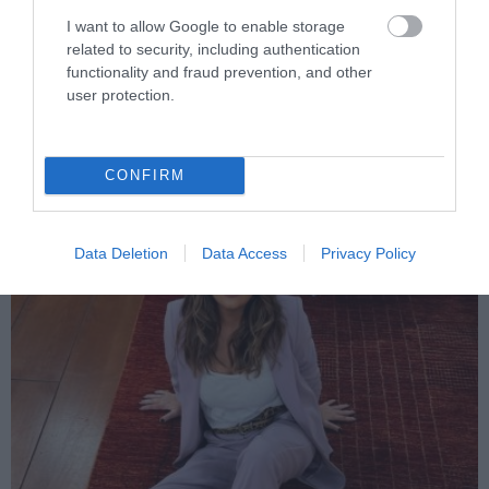
I want to allow Google to enable storage
PRONEWS.GR /
ΤΗΛΕΟΡΑΣΗ
related to security, including authentication
functionality and fraud prevention, and other
Εβίτα Αγαΐτση για τη μάχη της με τον
user protection.
καρκίνο: «Δεν μας ορίζει η διάγνωσή
μας» (βίντεο)
CONFIRM
29.07.2026 | 08:44
Data Deletion
Data Access
Privacy Policy