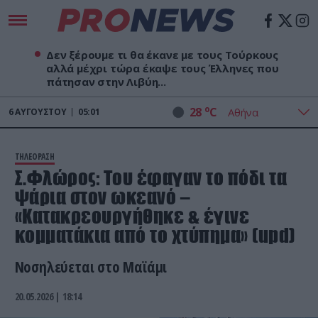
Δεν ξέρουμε τι θα έκανε με τους Τούρκους
αλλά μέχρι τώρα έκαψε τους Έλληνες που
πάτησαν στην Λιβύη...
o
28
C
6
ΑΥΓΟΎΣΤΟΥ
05:01
ΤΗΛΕΟΡΑΣΗ
Σ.Φλώρος: Του έφαγαν το πόδι τα
ψάρια στον ωκεανό –
«Κατακρεουργήθηκε & έγινε
κομματάκια από το χτύπημα» (upd)
Νοσηλεύεται στο Μαϊάμι
20.05.2026 | 18:14