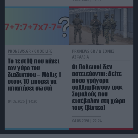
PRONEWS.GR /
GOOD LIFE
PRONEWS.GR /
ΔΙΕΘΝΗΣ
ΑΣΦΑΛΕΙΑ
Tο τεστ IQ που κάνει
Οι Πολωνοί δεν
τον γύρο του
αστειεύονται: Δείτε
διαδικτύου – Μόλις 1
πόσο γρήγορα
στους 10 μπορεί να
συλλαμβάνουν τους
απαντήσει σωστά
Σομαλούς που
εισέβαλαν στη χώρα
04.08.2026 | 14:30
τους (βίντεο)
04.08.2026 | 22:24