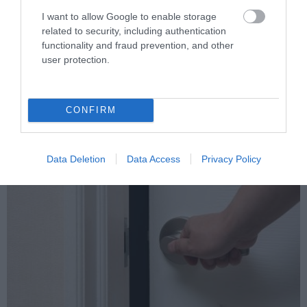
I want to allow Google to enable storage
related to security, including authentication
functionality and fraud prevention, and other
user protection.
PRONEWS.GR /
GOOD LIFE
Αυτός είναι ο λόγος που σχεδόν όλες οι
βαλίτσες είναι μαύρες
CONFIRM
06.08.2026 | 10:59
Data Deletion
Data Access
Privacy Policy