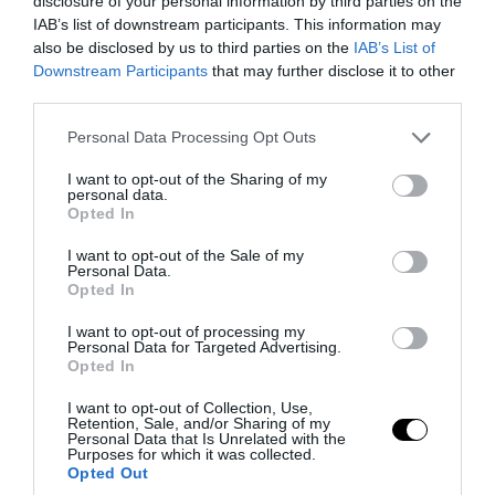
disclosure of your personal information by third parties on the
IAB’s list of downstream participants. This information may
also be disclosed by us to third parties on the
IAB’s List of
Downstream Participants
that may further disclose it to other
third parties.
Please note that this website/app uses one or more Google
Personal Data Processing Opt Outs
services and may gather and store information including but
PRONEWS.GR /
GOOD LIFE
not limited to your visit or usage behaviour. You may click to
I want to opt-out of the Sharing of my
personal data.
Μην τις αμελήσεις: Αυτές είναι οι δύο
grant or deny consent to Google and its third-party tags to
Opted In
use your data for below specified purposes in below Google
κινήσεις που πρέπει να κάνεις στο σπίτι
consent section.
I want to opt-out of the Sale of my
σου πριν φύγεις διακοπές
Personal Data.
Opted In
06.08.2026 | 11:30
I want to opt-out of processing my
Personal Data for Targeted Advertising.
Opted In
I want to opt-out of Collection, Use,
Retention, Sale, and/or Sharing of my
Personal Data that Is Unrelated with the
Purposes for which it was collected.
Opted Out