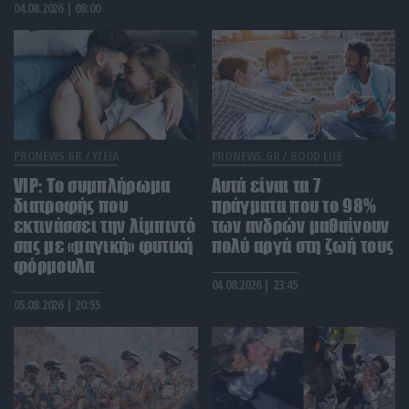
ανεξήγητο φαινόμενο του 19ου αιώνα
04.08.2026 | 08:00
ΕΛΛΗΝΙΚΗ ΠΟΛΙΤΙΚΗ
14:59
«Ελπίδα για τη Δημοκρατία»: Αποχώρησε ο
Γιάννης Χατζηστογιάννης
ΠΑΡΑΣΚΗΝΙΟ
14:54
PRONEWS.GR /
ΥΓΕΙΑ
PRONEWS.GR /
GOOD LIFE
Ο μεγάλος γιος του Λιονέλ Μέσι στα χνάρια του
VIP: To συμπλήρωμα
Αυτά είναι τα 7
πατέρα του – Θα ενταχθεί στις ακαδημίες της
διατροφής που
πράγματα που το 98%
Μπαρτσελόνα
εκτινάσσει την λίμπιντό
των ανδρών μαθαίνουν
σας με «μαγική» φυτική
πολύ αργά στη ζωή τους
ΙΣΤΟΡΙΑ
14:45
φόρμουλα
Υπήρχε… νανοτεχνολογία στην Αρχαία Ελλάδα; –
04.08.2026 | 23:45
Τί δείχνουν τα αττικά αγγεία του 7ου αιώνα π.Χ.
05.08.2026 | 20:55
ΕΝΟΠΛΕΣ ΣΥΓΚΡΟΥΣΕΙΣ
14:43
Β.Ζελένσκι: «Η Ουκρανία χτύπησε δύο μεγάλα
διυλιστήρια πετρελαίου βαθιά στη Ρωσία»
(βίντεο)