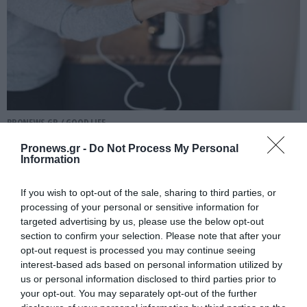
PRONEWS.GR /
GOOD LIFE
Πριν φύγετε για διακοπές: Οι 8
Pronews.gr -
Do Not Process My Personal
Information
συσκευές που πρέπει να βγάλετε από
την πρίζα
If you wish to opt-out of the sale, sharing to third parties, or
processing of your personal or sensitive information for
06.08.2026 | 12:00
targeted advertising by us, please use the below opt-out
section to confirm your selection. Please note that after your
opt-out request is processed you may continue seeing
interest-based ads based on personal information utilized by
us or personal information disclosed to third parties prior to
your opt-out. You may separately opt-out of the further