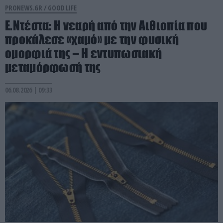
PRONEWS.GR /
GOOD LIFE
Ε.Ντέστα: Η νεαρή από την Αιθιοπία που
προκάλεσε «χαμό» με την φυσική
ομορφιά της – Η εντυπωσιακή
μεταμόρφωσή της
06.08.2026 | 09:33