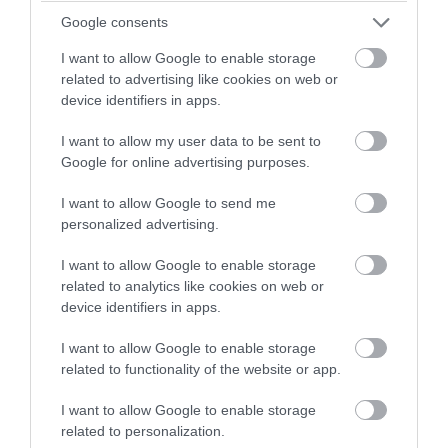
Google consents
I want to allow Google to enable storage
related to advertising like cookies on web or
device identifiers in apps.
PRONEWS.GR /
GOOD LIFE
I want to allow my user data to be sent to
Οι λέξεις που πρέπει να λέμε κάθε πρωί
Google for online advertising purposes.
σύμφωνα με ψυχίατρο για να μας πάει
I want to allow Google to send me
καλά η μέρα (βίντεο)
personalized advertising.
06.08.2026 | 11:15
I want to allow Google to enable storage
related to analytics like cookies on web or
device identifiers in apps.
I want to allow Google to enable storage
related to functionality of the website or app.
I want to allow Google to enable storage
related to personalization.