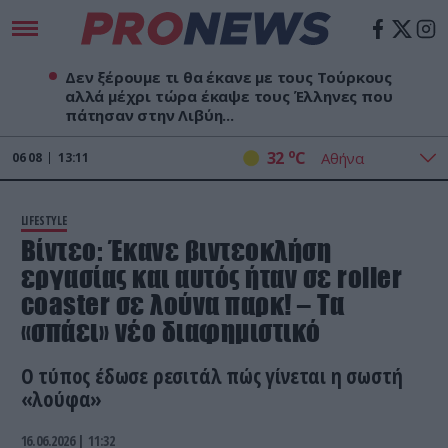
Δεν ξέρουμε τι θα έκανε με τους Τούρκους
αλλά μέχρι τώρα έκαψε τους Έλληνες που
πάτησαν στην Λιβύη...
o
32
C
06
08
13:11
LIFESTYLE
Βίντεο: Έκανε βιντεοκλήση
εργασίας και αυτός ήταν σε roller
coaster σε λούνα παρκ! – Τα
«σπάει» νέο διαφημιστικό
Ο τύπος έδωσε ρεσιτάλ πώς γίνεται η σωστή
«λούφα»
16.06.2026 | 11:32