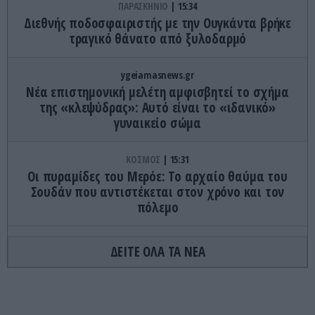
ΠΑΡΑΣΚΗΝΙΟ
15:34
Διεθνής ποδοσφαιριστής με την Ουγκάντα βρήκε
τραγικό θάνατο από ξυλοδαρμό
ygeiamasnews.gr
Νέα επιστημονική μελέτη αμφισβητεί το σχήμα
της «κλεψύδρας»: Αυτό είναι το «ιδανικό»
γυναικείο σώμα
ΚΟΣΜΟΣ
15:31
Οι πυραμίδες του Μερόε: Το αρχαίο θαύμα του
Σουδάν που αντιστέκεται στον χρόνο και τον
πόλεμο
ΥΓΕΙΑ
15:30
ΔΕΙΤΕ ΟΛΑ ΤΑ ΝΕΑ
Δείτε ποια είναι τα συμπτώματα ενός «μίνι
εγκεφαλικού» επεισοδίου
ΔΙΕΘΝΗΣ ΑΣΦΑΛΕΙΑ
15:21