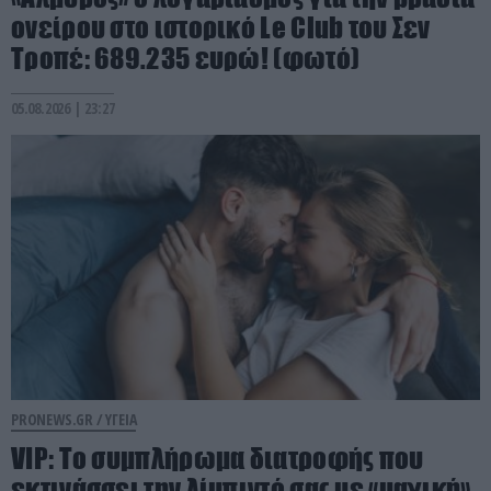
ονείρου στο ιστορικό Le Club του Σεν
Τροπέ: 689.235 ευρώ! (φωτό)
05.08.2026 | 23:27
PRONEWS.GR /
ΥΓΕΙΑ
VIP: To συμπλήρωμα διατροφής που
εκτινάσσει την λίμπιντό σας με «μαγική»