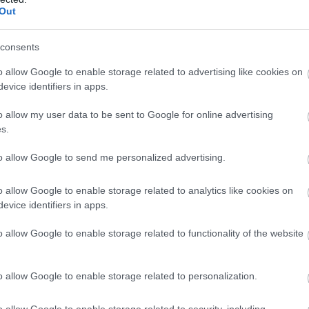
ιστον έξι νεκροί και 15 τραυματίες (upd)
Out
consents
Ακολουθήστε το
pronews.gr
στο Google News και μ
πρώτοι όλες τις ειδήσεις
o allow Google to enable storage related to advertising like cookies on
evice identifiers in apps.
o allow my user data to be sent to Google for online advertising
LUENCER
ΘΑΝΑΤΟΣ
ΚΙΝΕΖΑ
s.
to allow Google to send me personalized advertising.
ίτε μας ζωντανά στο
YouTube
,
Twitch
,
X
,
Teleg
o allow Google to enable storage related to analytics like cookies on
evice identifiers in apps.
o allow Google to enable storage related to functionality of the website
o allow Google to enable storage related to personalization.
o allow Google to enable storage related to security, including