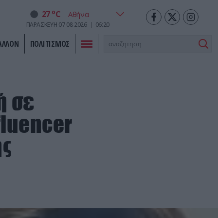
o
27
C
ΠΑΡΑΣΚΕΥΗ
07
08
2026
06:20
ΑΛΛΟΝ
ΠΟΛΙΤΙΣΜΟΣ
ή σε
fluencer
ης