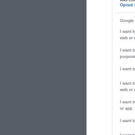
Τουλάχ
Opted 
Google 
I want t
web or d
I want t
TAGS:
INF
purpose
I want 
Δε
I want t
web or d
I want t
or app.
I want t
I want t