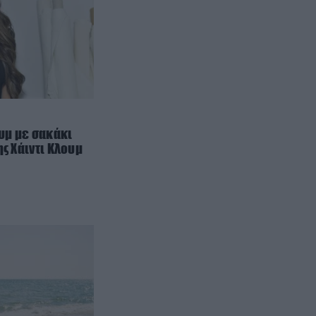
Γιατί οι τελευταίες πέντε ημέρες
των διακοπών περνούν πάντα
πιο γρήγορα; – Τι λέει η
ψυχολογία
ΔΙΕΘΝΗΣ ΠΟΛΙΤΙΚΗ
08:10
Ν.Τραμπ: «Οι λάτρεις των
ηλεκτρικών αυτοκινήτων είναι
άρρωστοι – Ανησυχούν για την
ουμ με σακάκι
μπαταρία στο 75%» (βίντεο)
ης Χάιντι Κλουμ
ΔΙΑΣΤΗΜΑ
08:05
Bennu: Ο αστεροειδής που θα
μπορούσε κάποτε να αλλάξει την
ιστορία της Γης
ΔΙΕΘΝΗΣ ΟΙΚΟΝΟΜΙΑ
07:55
Άνοδος στις τιμές πετρελαίου
λόγω ανησυχιών για τα Στενά