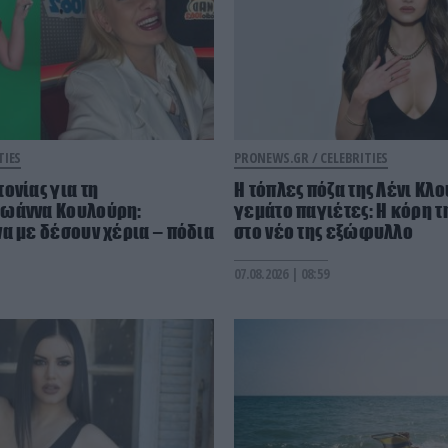
TIES
PRONEWS.GR /
CELEBRITIES
ονίας για τη
Η τόπλες πόζα της Λένι Κλ
ωάννα Κουλούρη:
γεμάτο παγιέτες: Η κόρη τ
α με δέσουν χέρια – πόδια
στο νέο της εξώφυλλο
07.08.2026 | 08:59