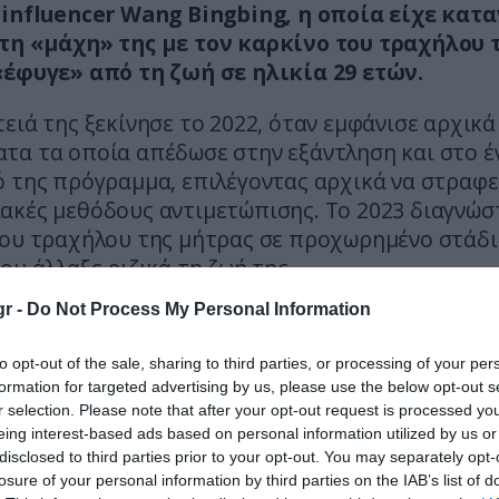
 influencer Wang Bingbing, η οποία είχε κατ
τη «μάχη» της με τον καρκίνο του τραχήλου 
«έφυγε» από τη ζωή σε ηλικία 29 ετών.
ειά της ξεκίνησε το 2022, όταν εμφάνισε αρχικά
τα τα οποία απέδωσε στην εξάντληση και στο έ
 της πρόγραμμα, επιλέγοντας αρχικά να στραφε
ακές μεθόδους αντιμετώπισης. Το 2023 διαγνώσ
του τραχήλου της μήτρας σε προχωρημένο στάδι
ου άλλαξε ριζικά τη ζωή της.
r -
Do Not Process My Personal Information
ιάγνωση, η Wang Bingbing άρχισε να μοιράζεται
α της θεραπείας της στα social media, συγκεντ
to opt-out of the sale, sharing to third parties, or processing of your per
ριθμό ακολούθων. Υποβλήθηκε σε υστερεκτομή κ
formation for targeted advertising by us, please use the below opt-out s
απείες, ωστόσο η ασθένεια υποτροπίασε το 202
r selection. Please note that after your opt-out request is processed y
 σε περαιτέρω επιδείνωση της υγείας της.
eing interest-based ads based on personal information utilized by us or
disclosed to third parties prior to your opt-out. You may separately opt-
losure of your personal information by third parties on the IAB’s list of
νέστερο στάδιο της ασθένειας, προχώρησε σε μ