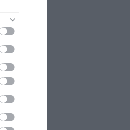
μέσα σε 4 ημέρες
ΚΟΣΜΟΣ
08:39
άθετε
Περού: Η στιγμή που μαέστρος
επιτίθεται σεξουαλικά σε
26χρονη τραγουδίστρια – Έντονες
αντιδράσεις (βίντεο)
ΥΓΕΙΑ
08:35
Αυτά είναι τα 5 ροφήματα που
μπορούν να βοηθήσουν στη
ram
διαχείριση του σακχάρου τη
νύχτα
ΕΝΟΠΛΕΣ ΣΥΓΚΡΟΥΣΕΙΣ
08:30
Η Ρωσία έχει καταστρέψει πάνω
από 400.000 τετραγωνικά μέτρα
ουκρανικών εγκαταστάσεων τον
Ιούλιο