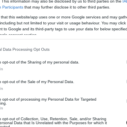
. This information may also be disclosed by us to third parties on the
IA
η προσωπική πράξη, οργανώνοντας έναν συμβολι
Participants
that may further disclose it to other third parties.
υτό της», όπως είχε περιγράψει η ίδια, ενώ λίγο 
 that this website/app uses one or more Google services and may gath
ς δημοσίευσε το τελευταίο της μήνυμα προς το
including but not limited to your visit or usage behaviour. You may click 
κούς της φίλους.
 to Google and its third-party tags to use your data for below specifi
ogle consent section.
 της συγκέντρωσε ευρεία προσοχή στα social m
ε μιλήσει ανοιχτά για τη νόσο και είχε αναδείξει
l Data Processing Opt Outs
της ενημέρωσης γύρω από τον καρκίνο του τραχ
 οποίος συνδέεται κυρίως με τον ιό HPV.
o opt-out of the Sharing of my personal data.
In
ΣΗΜΕΡΑ
o opt-out of the Sale of my Personal Data.
ρα αυτοκτονίας για τη δημοσιογράφο Ιωάννα Κου
In
άστηκαν να με δέσουν χέρια – πόδια στο κρεβάτι»
to opt-out of processing my Personal Data for Targeted
ing.
ο δυστύχημα στις Σέρρες: Φορτηγό συγκρούστηκ
In
κά με ΙΧ – Δύο νεκροί
o opt-out of Collection, Use, Retention, Sale, and/or Sharing
δη: Μαθητής άνοιξε πυρ σε σχολείο βόρεια της Μ
ersonal Data that Is Unrelated with the Purposes for which it
lected.