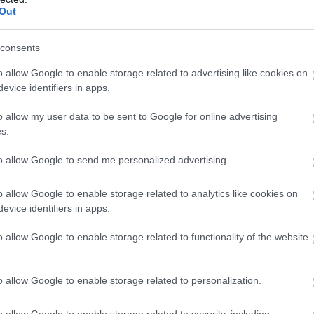
Out
των βρετανικών Αρχών άφησε 40χρονο ημιτυφλό 
σει και να σκοτώσει δύο ιερόδουλες
consents
ής η Ελίζαμπεθ Χάρλεϊ: Ποζάρει με μαγιό και εντυ
o allow Google to enable storage related to advertising like cookies on
 της (φωτο)
evice identifiers in apps.
τήριο με τους άνδρες που βρέθηκαν νεκροί φορώ
νες μάσκες: Η ανατριχιαστική υπόθεση που δεν έχ
o allow my user data to be sent to Google for online advertising
s.
to allow Google to send me personalized advertising.
Ακολουθήστε το
pronews.gr
στο Google News και μ
πρώτοι όλες τις ειδήσεις
o allow Google to enable storage related to analytics like cookies on
evice identifiers in apps.
o allow Google to enable storage related to functionality of the website
CS
ΔΟΛΑΡΙΟ
ΝΟΜΙΣΜΑ
ΟΙΚΟΝΟΜΙΑ
o allow Google to enable storage related to personalization.
ίτε μας ζωντανά στο
YouTube
,
Twitch
,
X
,
Teleg
o allow Google to enable storage related to security, including