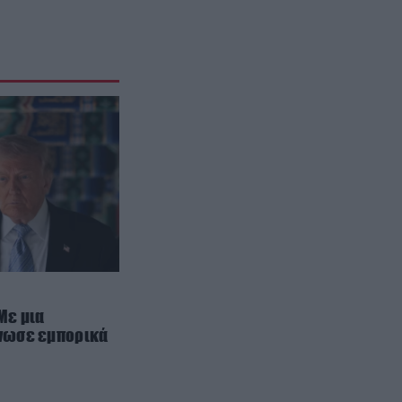
ΕΣΩΤΕΡΙΚΗ ΑΣΦΑΛΕΙΑ
21:55
Αναστάτωση στο νοσοκομείο του
Πύργου: Φίδι έκανε αισθητή την
παρουσία του στα επείγοντα
(φωτογραφίες)
ΔΙΕΘΝΗΣ ΑΣΦΑΛΕΙΑ
21:46
Ρωσική επίθεση προκάλεσε
σοβαρές ζημιές στο γήπεδο της
Τσερνομόρετς (βίντεο)
ΕΝΟΠΛΕΣ ΣΥΓΚΡΟΥΣΕΙΣ
21:44
«Μούδιασε» η Naftogaz που
βλέπει κρύο χειμώνα στο Κίεβο:
Οι Ρώσοι διέλυσαν 7
εγκαταστάσεις του ουκρανικού
 Με μια
νωσε εμπορικά
κολοσσού!
CELEBRITIES
21:40