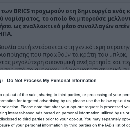
 των BRICS προχωρούν στη δημιουργία ενός 
 νομίσματος, το οποίο θα μπορούσε μελλον
ήσει ως εναλλακτικό μέσο συναλλαγών απέν
ΗΠΑ.
ουλία αυτή εντάσσεται στη γενικότερη στρατηγ
ιοποίησης που προωθούν τα κράτη του μπλοκ,
ντας μεγαλύτερη οικονομική ανεξαρτησία και πε
τησης από το αμερικανικό χρηματοπιστωτικό σύ
r -
Do Not Process My Personal Information
εν έχουν δοθεί ακόμη επίσημες λεπτομέρειες 
ιτουργίας ή την τεχνολογική υποδομή του εν
to opt-out of the sale, sharing to third parties, or processing of your per
 νομίσματος, οι συζητήσεις φαίνεται να βρ
formation for targeted advertising by us, please use the below opt-out s
ρημένο στάδιο.
r selection. Please note that after your opt-out request is processed y
eing interest-based ads based on personal information utilized by us or
:
disclosed to third parties prior to your opt-out. You may separately opt-
losure of your personal information by third parties on the IAB’s list of