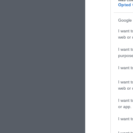
Opted 
Λάθος 
να βιά
Google 
Αειθαλ
I want t
στα 61
web or d
Το μυσ
παράξε
I want t
purpose
I want 
I want t
web or d
I want t
TAGS:
BRI
or app.
I want t
Δε
I want t