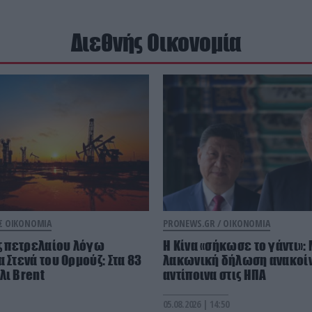
Διεθνής Οικονομία
Σ ΟΙΚΟΝΟΜΙΑ
PRONEWS.GR /
ΟΙΚΟΝΟΜΙΑ
ές πετρελαίου λόγω
Η Κίνα «σήκωσε το γάντι»:
 Στενά του Ορμούζ: Στα 83
λακωνική δήλωση ανακοί
λι Brent
αντίποινα στις ΗΠΑ
05.08.2026 | 14:50