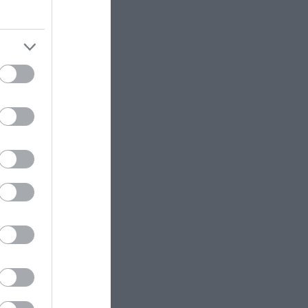
Ρωσίας
ελεύθερο
ΚΟΣΜΟΣ
22:21
πωσιάζει
Κλιφ Λάιονς Ντόμπι: Δραπέτευσε
ο καταδικασμένος παιδοβιαστής
στη Σκωτία – Οι οδηγίες των
ντας
Αρχών προς τους πολίτες
ει λυθεί
ΚΑΙΡΟΣ
22:14
Όχι δεν είναι Al: Κεραυνός
άθετε
άστραψε και «χτύπησε» ουράνιο
τόξο – Δείτε φωτογραφία από το
εντυπωσιακό φαινόμενο
ΠΑΡΑΣΚΗΝΙΟ
22:10
Ο Ενές Καντέρ δήλωσε συμμετοχή
για να αγωνιστεί στο γυναικείο
NBA και προκάλεσε αντιδράσεις
ram
(φώτο)