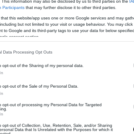
tries say they will soon introduce digital currenc
. This information may also be disclosed by us to third parties on the
IA
Participants
that may further disclose it to other third parties.
e US dollar globally.
pic.twitter.com/Ohlb1D2sP
 that this website/app uses one or more Google services and may gath
ffairs (@World_Affairs11)
May 17, 2026
including but not limited to your visit or usage behaviour. You may click 
 to Google and its third-party tags to use your data for below specifi
ε αναλυτές, ένα τέτοιο εγχείρημα – εφόσον υλο
ogle consent section.
ύσε να αναδιαμορφώσει τις ισορροπίες στο παγ
ικό σύστημα, προκαλώντας ισχυρές αναταράξεις
l Data Processing Opt Outs
κυριαρχίας του δολαρίου, το οποίο παραμένει 
o opt-out of the Sharing of my personal data.
ικό νόμισμα διεθνώς.
In
στιγμή, επισημαίνεται ότι
η υλοποίηση ενός εν
o opt-out of the Sale of my Personal Data.
 νομίσματος για τόσο ετερογενείς οικονομί
In
κολη υπόθεση, καθώς απαιτεί βαθύ συντονισ
ικής πολιτικής, τεχνολογικής υποδομής και
to opt-out of processing my Personal Data for Targeted
ing.
ύνης μεταξύ των μελών.
In
o opt-out of Collection, Use, Retention, Sale, and/or Sharing
ΣΗΜΕΡΑ
ersonal Data that Is Unrelated with the Purposes for which it
lected.