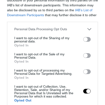
disclosure of your personal information by third parties on the
PRONEWS.GR /
ΕΛΛΗΝΙΚΗ ΟΙΚΟΝΟΜΙΑ
IAB’s list of downstream participants. This information may
Κάρτα αγρότη: Νέα ψηφιακή διαδικασία
also be disclosed by us to third parties on the
IAB’s List of
Downstream Participants
that may further disclose it to other
από τις 28 Αυγούστου – Πώς θα γίνεται η
third parties.
ενεργοποίησή της
Please note that this website/app uses one or more Google
Personal Data Processing Opt Outs
services and may gather and store information including but
06.08.2026 | 11:33
not limited to your visit or usage behaviour. You may click to
I want to opt-out of the Sharing of my
personal data.
grant or deny consent to Google and its third-party tags to
Opted In
use your data for below specified purposes in below Google
consent section.
I want to opt-out of the Sale of my
Personal Data.
Opted In
I want to opt-out of processing my
Personal Data for Targeted Advertising.
Opted In
I want to opt-out of Collection, Use,
Retention, Sale, and/or Sharing of my
Personal Data that Is Unrelated with the
Purposes for which it was collected.
Opted Out
PRONEWS.GR /
ΕΛΛΗΝΙΚΗ ΟΙΚΟΝΟΜΙΑ