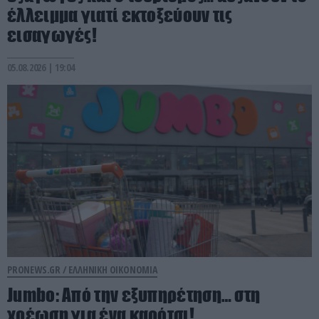
έλλειμμα γιατί εκτοξεύουν τις
εισαγωγές!
05.08.2026 | 19:04
PRONEWS.GR /
ΕΛΛΗΝΙΚΗ ΟΙΚΟΝΟΜΙΑ
Jumbo: Από την εξυπηρέτηση… στη
χρέωση για ένα καρότσι!