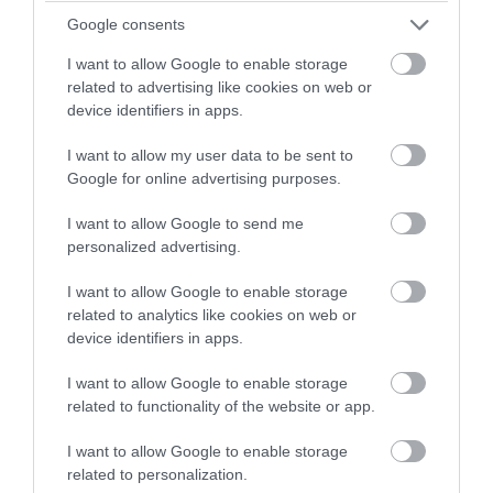
Συντάξεις: Αυξάνονται από την 1η
Google consents
Ιανουαρίου 2027 – Τέλος η προσωπική
I want to allow Google to enable storage
διαφορά για 670.000 δικαιούχους
related to advertising like cookies on web or
device identifiers in apps.
06.08.2026 | 10:33
I want to allow my user data to be sent to
Google for online advertising purposes.
I want to allow Google to send me
personalized advertising.
I want to allow Google to enable storage
related to analytics like cookies on web or
device identifiers in apps.
I want to allow Google to enable storage
related to functionality of the website or app.
PRONEWS.GR /
ΕΛΛΗΝΙΚΗ ΟΙΚΟΝΟΜΙΑ
I want to allow Google to enable storage
related to personalization.
«Τουρισμός για Όλους 2026-2027»: Ποιοι