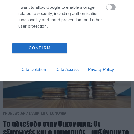
μπορούν να κάνουν αίτηση σήμερα για το
I want to allow Google to enable storage
voucher έως 600 ευρώ
related to security, including authentication
functionality and fraud prevention, and other
user protection.
06.08.2026 | 08:59
CONFIRM
Data Deletion
Data Access
Privacy Policy
PRONEWS.GR /
ΕΛΛΗΝΙΚΗ ΟΙΚΟΝΟΜΙΑ
Το αδιέξοδο στην Οικονομία: Οι
εξαγωγές και ο τουρισμός… αυξάνουν το