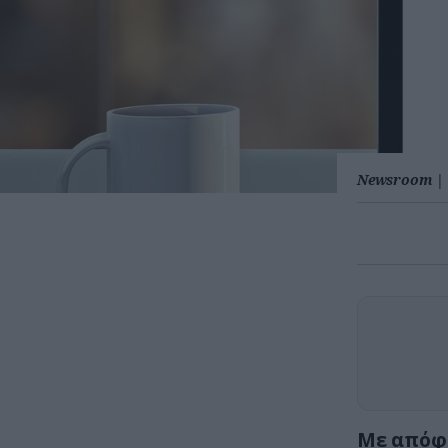
Newsroom
|
Με απόφα