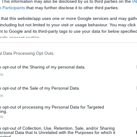
. This information may also be disclosed by us to third parties on the
IA
Participants
that may further disclose it to other third parties.
για τη διευκόλυνση των φορολογουμένων, που α
 that this website/app uses one or more Google services and may gath
η κυριότητα ακινήτων λόγω συνένωσης της ψιλή
including but not limited to your visit or usage behaviour. You may click 
ς με την επικαρπία, για δηλώσεις Ε9, που υποβ
 to Google and its third-party tags to use your data for below specifi
μοσίευση της Απόφασης και μετά, γίνεται υποχ
ogle consent section.
ση του ΑΦΜ του επικαρπωτή για την αναγραφή
των ψιλής κυριότητας.
l Data Processing Opt Outs
αναβάθμιση της εφαρμογής του Ε9 σύμφωνα με τα
o opt-out of the Sharing of my personal data.
 η εφαρμογή θα παραμείνει κλειστή την 24.3.202
In
0 έως και 12:00.
o opt-out of the Sale of my Personal Data.
In
to opt-out of processing my Personal Data for Targeted
ing.
In
o opt-out of Collection, Use, Retention, Sale, and/or Sharing
ersonal Data that Is Unrelated with the Purposes for which it
lected.