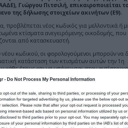
ΑΑΔΕ), Γιώργου Πιτσιλή, επικαιροποιείται τ
ενο της δήλωσης στοιχείων ακινήτων (Ε9).
α, προβλέπεται νέος κωδικός για μελλοντικά ή μ
ωμένα κτίσματα ανεγειρόμενης οικοδομής, που
ζονται από κατασκευαστή.
 νέου κωδικού, οι φορολογούμενοι μπορούν να 
ματική κατάσταση των κτισμάτων αυτών την 1η
υ κάθε έτους και να υπόκεινται στον αντίστοιχο
 ΕΝΦΙΑ, σε σχέση με τα αποπερατωμένα κτίσματ
r -
Do Not Process My Personal Information
δικός ισχύει για δηλώσεις έτους 2023 και μετά. 
to opt-out of the sale, sharing to third parties, or processing of your per
ύμενοι, που έχουν εμπράγματα δικαιώματα σε μ
formation for targeted advertising by us, please use the below opt-out s
ωμένα ή μελλοντικά κτίσματα κατά την ημερομη
r selection. Please note that after your opt-out request is processed y
να υποβάλουν τροποποιητική δήλωση Ε9 μέχρι τ
eing interest-based ads based on personal information utilized by us or
disclosed to third parties prior to your opt-out. You may separately opt-
, ώστε η αξία των κτισμάτων αυτών να υπολογισθ
losure of your personal information by third parties on the IAB’s list of
ΝΦΙΑ του 2023.