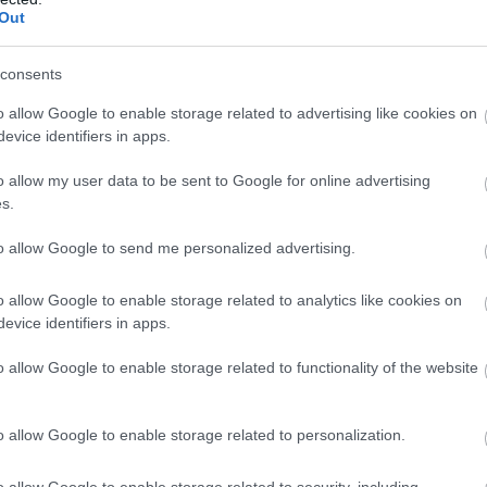
Out
consents
o allow Google to enable storage related to advertising like cookies on
evice identifiers in apps.
o allow my user data to be sent to Google for online advertising
s.
to allow Google to send me personalized advertising.
ΣΗΜΕΡΑ
o allow Google to enable storage related to analytics like cookies on
ύμπιο έθεσε σε εφαρμογή νέα οδηγία: «Όποιος ζη
evice identifiers in apps.
ΠΑ θα δείχνει τα social media – Τίποτα κρυφό»
o allow Google to enable storage related to functionality of the website
ς εξηγεί: Έτσι οι ηθοποιοί «φρενάρουν» τον οργασ
κατά τη διάρκεια ερωτικών σκηνών
o allow Google to enable storage related to personalization.
ΑΔΑ από το Λονδίνο συνοδεία αστυνομικών η 46χ
ρούμενη για την Marfin
o allow Google to enable storage related to security, including