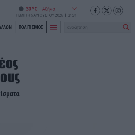
o
30
C
ΠΈΜΠΤΗ
6
ΑΥΓΟΎΣΤΟΥ
2026
21:31
ΑΛΛΟΝ
ΠΟΛΙΤΙΣΜΟΣ
νέος
νους
τίσματα