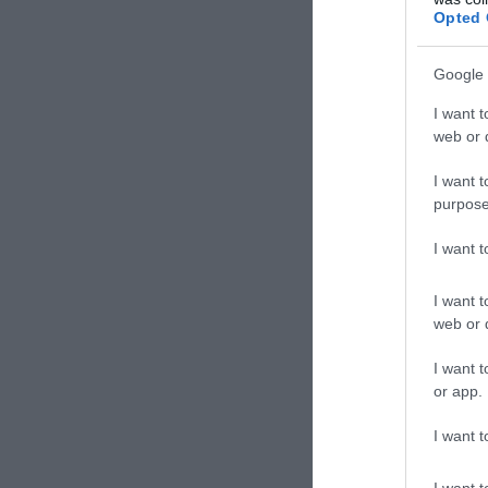
Opted 
Google 
I want t
web or d
I want t
purpose
I want 
ΕΙΔΗΣΕΙΣ 
I want t
Ο Μ.Ρο
web or d
στις Η
I want t
Ειδικό
or app.
στύση 
I want t
Στην Γ
κατηγο
I want t