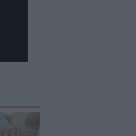
ΙΣΤΟΡΙΑ
22:34
Γιατί δεν υπήρξαν ποτέ
μικροσκοπικοί δεινόσαυροι – Η
άγνωστη μάχη επιβίωσης που
έκρινε το μέγεθος
ΦΥΣΙΚΗ ΚΑΤΑΣΤΑΣΗ
22:30
Κόψτε την αμέσως: H συνήθεια
που αποδυναμώνει το σπέρμα
και σας ρίχνει την απόδοση πριν
την συνεύρεση
ΘΡΗΣΚΕΙΑ
22:30
Το ήξερες; – Γιατί χτυπούν
διαφορετικά οι καμπάνες σε
γάμο, κηδεία και μεγάλη γιορτή
ΠΡΟΣΩΠΙΚΟ
22:26
Ελέγχεται αμοντάριστο βίντεο