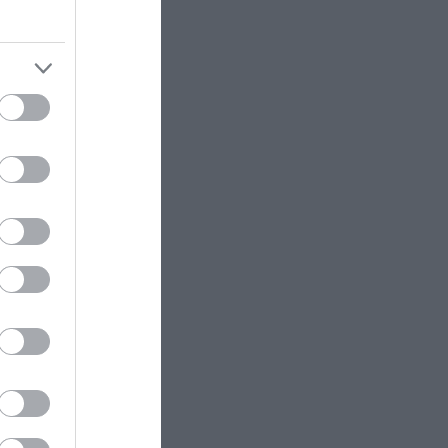
ΚΟΣΜΟΣ
23:11
Τα 600 στρέμματα κληρονομιάς
πίσω από το φονικό στην
Β.Καρολίνα
ΕΝΟΠΛΕΣ ΣΥΓΚΡΟΥΣΕΙΣ
23:09
Εκρήξεις στο νησί Κεσμ: Άγνωστο
αν προέρχονται από το Ιράν ή τις
ΗΠΑ
ΕΝΟΠΛΕΣ ΣΥΓΚΡΟΥΣΕΙΣ
23:03
Στο Βελιγράδι ο Β.Ζελένσκι:
τά βίζα
«Πρέπει να αποσπάσουμε τους
Σέρβους από το στρατόπεδο της
μό και την
Ρωσίας»
ΙΣΤΟΡΙΑ
23:00
ρονη
Αυτός ήταν ο μεγαλύτερος