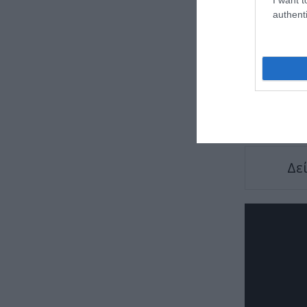
authenti
TAGS:
ΑΛΛ
Δε