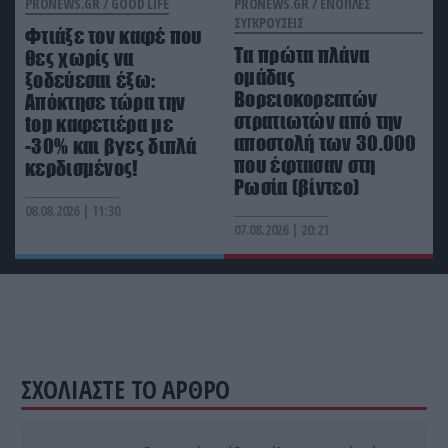
PRONEWS.GR /
GOOD LIFE
PRONEWS.GR /
ΕΝΟΠΛΕΣ
ΣΥΓΚΡΟΥΣΕΙΣ
Φτιάξε τον καφέ που
GOOD LIFE
18:24
Τα πρώτα πλάνα
Η απλή τεχνική των 3 βημάτων που μπορεί να
θες χωρίς να
ομάδας
βοηθήσει όταν σας κατακλύζουν άγχος, θυμός και
ξοδεύεσαι έξω:
Βορειοκορεατών
ενοχές
Απόκτησε τώρα την
στρατιωτών από την
top καφετιέρα με
αποστολή των 30.000
-30% και βγες διπλά
που έφτασαν στη
κερδισμένος!
Ρωσία (βίντεο)
08.08.2026 | 11:30
07.08.2026 | 20:21
ΣΧΟΛΙΑΣΤΕ ΤΟ ΑΡΘΡΟ