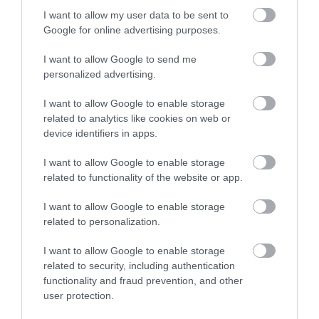
Η Ευρώπη θα αντιμετωπίσει τον
I want to allow my user data to be sent to
χειμώνα με τα ενεργειακά αποθέματα
Google for online advertising purposes.
στα χαμηλότερα επίπεδα των
I want to allow Google to send me
τελευταίων ετών
personalized advertising.
28.07.2026 | 12:12
I want to allow Google to enable storage
related to analytics like cookies on web or
device identifiers in apps.
ΔΙΑΔΩΣΤΕ ΤΟ ΑΡΘΡΟ
I want to allow Google to enable storage
related to functionality of the website or app.
I want to allow Google to enable storage
related to personalization.
I want to allow Google to enable storage
related to security, including authentication
functionality and fraud prevention, and other
user protection.