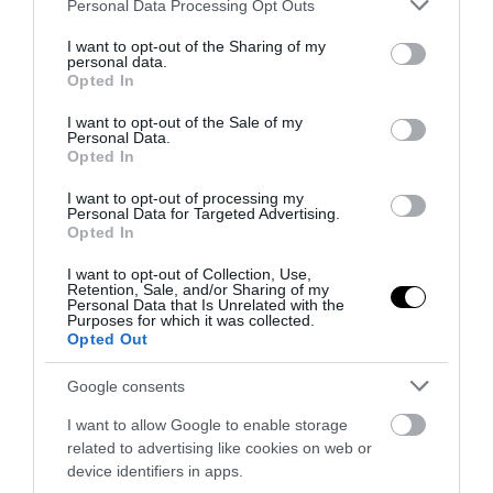
Please note that this website/app uses one or more Google
Personal Data Processing Opt Outs
Ουγγαρία: Αναστέλλει προσωρινά τη
services and may gather and store information including but
λειτουργία του ο πυρηνικός σταθμός
not limited to your visit or usage behaviour. You may click to
I want to opt-out of the Sharing of my
personal data.
Paks – «Οι επόμενες μέρες θα είναι
grant or deny consent to Google and its third-party tags to
Opted In
use your data for below specified purposes in below Google
δύσκολες»
consent section.
I want to opt-out of the Sale of my
Personal Data.
03.08.2026 | 12:31
Opted In
I want to opt-out of processing my
Personal Data for Targeted Advertising.
Opted In
I want to opt-out of Collection, Use,
Retention, Sale, and/or Sharing of my
Personal Data that Is Unrelated with the
Purposes for which it was collected.
Opted Out
Google consents
I want to allow Google to enable storage
related to advertising like cookies on web or
PRONEWS.GR /
ΕΝΕΡΓΕΙΑ
device identifiers in apps.