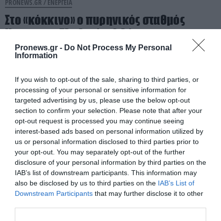
PRONEWS.GR /
ΕΝΕΡΓΕΙΑ
Στο «κόκκινο» ο πυρηνικός σταθμός
Κρσκο στη Σλοβενία: Ο λόγος που
περιορίζει το 80% της λειτουργίας του
Pronews.gr -
Do Not Process My Personal
Information
05.08.2026 | 18:23
If you wish to opt-out of the sale, sharing to third parties, or
processing of your personal or sensitive information for
targeted advertising by us, please use the below opt-out
section to confirm your selection. Please note that after your
opt-out request is processed you may continue seeing
interest-based ads based on personal information utilized by
us or personal information disclosed to third parties prior to
your opt-out. You may separately opt-out of the further
disclosure of your personal information by third parties on the
IAB’s list of downstream participants. This information may
also be disclosed by us to third parties on the
IAB’s List of
Downstream Participants
that may further disclose it to other
third parties.
PRONEWS.GR /
ΟΙΚΟΝΟΜΙΑ