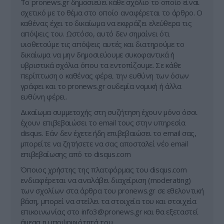
Tο pronews.gr δημοσιεύει κάθε σχόλιο το οποίο είναι
σχετικό με το θέμα στο οποίο αναφέρεται το άρθρο. Ο
καθένας έχει το δικαίωμα να εκφράζει ελεύθερα τις
απόψεις του. Ωστόσο, αυτό δεν σημαίνει ότι
υιοθετούμε τις απόψεις αυτές και διατηρούμε το
δικαίωμα να μην δημοσιεύουμε συκοφαντικά ή
υβριστικά σχόλια όπου τα εντοπίζουμε. Σε κάθε
περίπτωση ο καθένας φέρει την ευθύνη των όσων
γράφει και το pronews.gr ουδεμία νομική ή άλλα
ευθύνη φέρει.
Δικαίωμα συμμετοχής στη συζήτηση έχουν μόνο όσοι
έχουν επιβεβαιώσει το email τους στην υπηρεσία
disqus. Εάν δεν έχετε ήδη επιβεβαιώσει το email σας,
μπορείτε να ζητήσετε να σας αποσταλεί νέο email
επιβεβαίωσης από το disqus.com
Όποιος χρήστης της πλατφόρμας του disqus.com
ενδιαφέρεται να αναλάβει διαχείριση (moderating)
των σχολίων στα άρθρα του pronews.gr σε εθελοντική
βάση, μπορεί να στείλει τα στοιχεία του και στοιχεία
επικοινωνίας στο
info3@pronews.gr
και θα εξεταστεί
άμεσα η υποψηφιότητά του.