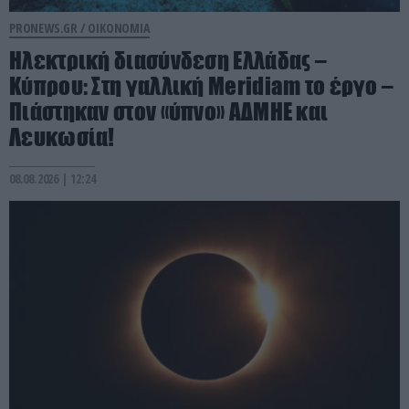
PRONEWS.GR /
ΟΙΚΟΝΟΜΙΑ
Ηλεκτρική διασύνδεση Ελλάδας –
Κύπρου: Στη γαλλική Meridiam το έργο –
Πιάστηκαν στον «ύπνο» ΑΔΜΗΕ και
Λευκωσία!
08.08.2026 | 12:24