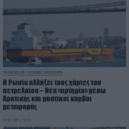
PRONEWS.GR /
ΔΙΕΘΝΗΣ ΟΙΚΟΝΟΜΙΑ
Η Ρωσία αλλάζει τους χάρτες του
πετρελαίου – Νέα «αρτηρία» μέσω
Αρκτικής και μυστικοί κόμβοι
μεταφοράς
02.08.2026 | 18:34