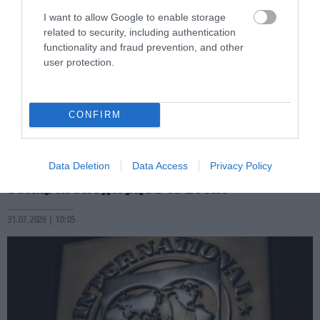
I want to allow Google to enable storage
related to security, including authentication
functionality and fraud prevention, and other
user protection.
CONFIRM
PRONEWS.GR /
ΔΙΕΘΝΗΣ ΟΙΚΟΝΟΜΙΑ
Πτώση στις τιμές του πετρελαίου: Στα 85
Data Deletion
Data Access
Privacy Policy
δολάρια υποχώρησε το Brent
31.07.2026 | 10:05