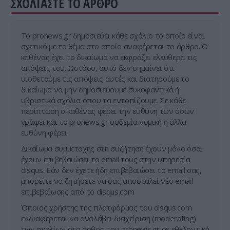
ΣΧΟΛΙΑΣΤΕ ΤΟ ΑΡΘΡΟ
Tο pronews.gr δημοσιεύει κάθε σχόλιο το οποίο είναι
σχετικό με το θέμα στο οποίο αναφέρεται το άρθρο. Ο
καθένας έχει το δικαίωμα να εκφράζει ελεύθερα τις
απόψεις του. Ωστόσο, αυτό δεν σημαίνει ότι
υιοθετούμε τις απόψεις αυτές και διατηρούμε το
δικαίωμα να μην δημοσιεύουμε συκοφαντικά ή
υβριστικά σχόλια όπου τα εντοπίζουμε. Σε κάθε
περίπτωση ο καθένας φέρει την ευθύνη των όσων
γράφει και το pronews.gr ουδεμία νομική ή άλλα
ευθύνη φέρει.
Δικαίωμα συμμετοχής στη συζήτηση έχουν μόνο όσοι
έχουν επιβεβαιώσει το email τους στην υπηρεσία
disqus. Εάν δεν έχετε ήδη επιβεβαιώσει το email σας,
μπορείτε να ζητήσετε να σας αποσταλεί νέο email
επιβεβαίωσης από το disqus.com
Όποιος χρήστης της πλατφόρμας του disqus.com
ενδιαφέρεται να αναλάβει διαχείριση (moderating)
των σχολίων στα άρθρα του pronews.gr σε εθελοντική