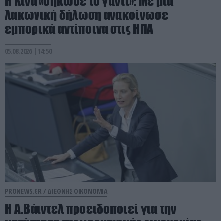
Η Κίνα «σήκωσε το γάντι»: Με μια
λακωνική δήλωση ανακοίνωσε
εμπορικά αντίποινα στις ΗΠΑ
05.08.2026 | 14:50
PRONEWS.GR /
ΔΙΕΘΝΗΣ ΟΙΚΟΝΟΜΙΑ
Η Α.Βάιντελ προειδοποιεί για την