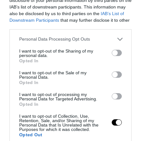
disclosure of your personal information by third parties on the
IAB’s list of downstream participants. This information may
also be disclosed by us to third parties on the
IAB’s List of
Downstream Participants
that may further disclose it to other
third parties.
Please note that this website/app uses one or more Google
Personal Data Processing Opt Outs
services and may gather and store information including but
not limited to your visit or usage behaviour. You may click to
I want to opt-out of the Sharing of my
personal data.
grant or deny consent to Google and its third-party tags to
Opted In
use your data for below specified purposes in below Google
consent section.
I want to opt-out of the Sale of my
Personal Data.
PRONEWS.GR /
ΟΙΚΟΝΟΜΙΑ
Opted In
Σε επίπεδα ρεκόρ το δημόσιο χρέος της
I want to opt-out of processing my
Γερμανίας: Η οικονομική «ναυαρχίδα» της
Personal Data for Targeted Advertising.
Opted In
ΕΕ έφτασε τα 151 δισ. ευρώ το 2025!
I want to opt-out of Collection, Use,
Retention, Sale, and/or Sharing of my
01.08.2026 | 14:47
Personal Data that Is Unrelated with the
Purposes for which it was collected.
Opted Out