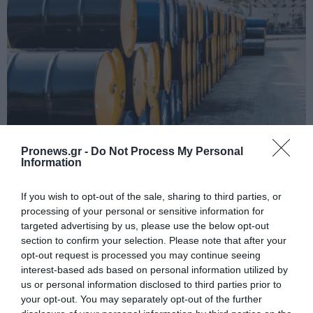
Pronews.gr -
Do Not Process My Personal
Information
PRONEWS.GR /
ΟΙΚΟΝΟΜΙΑ
Συμφωνία των επτά χωρών του ΟΠΕΚ+
If you wish to opt-out of the sale, sharing to third parties, or
processing of your personal or sensitive information for
για το πετρέλαιο: Αυξάνεται η
targeted advertising by us, please use the below opt-out
παραγωγή κατά 188.000 βαρέλια
section to confirm your selection. Please note that after your
ημερησίως
opt-out request is processed you may continue seeing
interest-based ads based on personal information utilized by
us or personal information disclosed to third parties prior to
02.08.2026 | 17:38
your opt-out. You may separately opt-out of the further