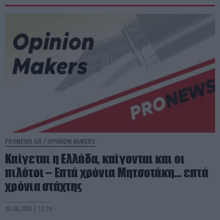
PRONEWS.GR /
OPINION MAKERS
Καίγεται η Ελλάδα, καίγονται και οι
πιλότοι – Επτά χρόνια Μητσοτάκη… επτά
χρόνια στάχτης
03.08.2026 | 12:10