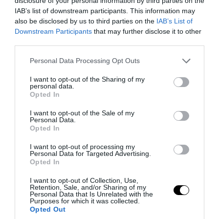
disclosure of your personal information by third parties on the
της Προανακρίσεως, ώφειλε από την
IAB’s list of downstream participants. This information may
also be disclosed by us to third parties on the
IAB’s List of
πρώτη στιγμή, αφ’ ης ετελέσθη αυτόφωρο
Downstream Participants
that may further disclose it to other
έγκλημα, να εκτελέσει, κατ’ εφαρμογήν
third parties.
του άρθρου 251 του Κώδικος Ποινικής
Please note that this website/app uses one or more Google
Personal Data Processing Opt Outs
Δικονομίας, «χωρίς χρονοτριβή», και
services and may gather and store information including but
μόνη της και χωρίς παραγγελία του
not limited to your visit or usage behaviour. You may click to
I want to opt-out of the Sharing of my
personal data.
grant or deny consent to Google and its third-party tags to
Εισαγγελέως Πλημμελειοδικών Λαρίσης,
Opted In
use your data for below specified purposes in below Google
τις ενδεικτικώς αναφερόμενες στο
consent section.
I want to opt-out of the Sale of my
προαναφερθέν άρθρο, προανακριτικές
Personal Data.
Opted In
πράξεις.
I want to opt-out of processing my
Personal Data for Targeted Advertising.
Να περιχαρακώσει κατ’ αρχήν τον
Opted In
χώρο, να συλλέξει τα αποδεικτικά
I want to opt-out of Collection, Use,
στοιχεία, να εξασφαλίσει τα ίχνη του
Retention, Sale, and/or Sharing of my
Personal Data that Is Unrelated with the
εγκλήματος, να ενεργήσει αυτοψίες,
Purposes for which it was collected.
Opted Out
να ορίσει πραγματογνώμονες, να