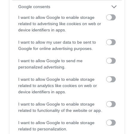
εξετάσει μάρτυρες κ.τ.λ. και να
Google consents
απαγορεύσει στην προκειμένη
I want to allow Google to enable storage
περίπτωση, διά παντός μέσου, την
related to advertising like cookies on web or
κατά τα άνω επιχείρηση αλλοιώσεως
device identifiers in apps.
του οικείου περιβάλλοντος, μη
I want to allow my user data to be sent to
υπακούοντας σε καμία άλλη
Google for online advertising purposes.
Κυβερνητική ή Κρατική αρχή, ούτε
I want to allow Google to send me
στους ιεραρχικώς προϊσταμένους της.
personalized advertising.
Διότι, κατά τον Νόμο, πάντες οι
I want to allow Google to enable storage
προανακριτικοί υπάλληλοι, ενεργούντες
related to analytics like cookies on web or
device identifiers in apps.
ανακριτικές πράξεις, υπάγονται στον
Εισαγγελέα και όχι στην Προϊσταμένη
I want to allow Google to enable storage
τους Αρχή.
related to functionality of the website or app.
I want to allow Google to enable storage
Κατά τα Μέσα Ενημερώσεως, οι
related to personalization.
Προανακριτικοί Υπάλληλοι της