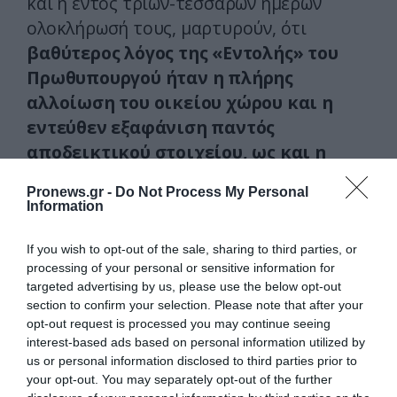
και η εντός τριών-τεσσάρων ημερών
ολοκλήρωσή τους, μαρτυρούν, ότι
βαθύτερος λόγος της «Εντολής» του
Πρωθυπουργού ήταν η πλήρης
αλλοίωση του οικείου χώρου και η
εντεύθεν εξαφάνιση παντός
αποδεικτικού στοιχείου, ως και η
εξάλειψη κάθε ίχνους, το οποίο,
Pronews.gr -
Do Not Process My Personal
μεταξύ άλλων, θα απεκάλυπτε το
Information
είδος της επικινδύνου «ύλης», η
έκρηξη της οποίας κατέστησε πιο
If you wish to opt-out of the sale, sharing to third parties, or
processing of your personal or sensitive information for
τραγικές τις συνέπειες της μοιραίας
targeted advertising by us, please use the below opt-out
συγκρούσεως των δύο τρένων.
section to confirm your selection. Please note that after your
opt-out request is processed you may continue seeing
γ) Είναι, τρίτον,
η «αποχή» της
interest-based ads based on personal information utilized by
us or personal information disclosed to third parties prior to
Πυροσβεστικής, ως Προανακριτικής
your opt-out. You may separately opt-out of the further
Αρχής,
η οποία έχοντας αναλάβει τα ηνία