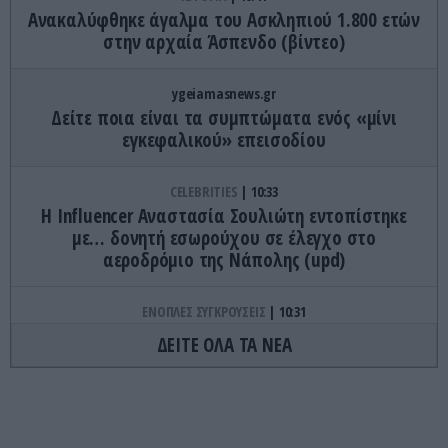
Ανακαλύφθηκε άγαλμα του Ασκληπιού 1.800 ετών
στην αρχαία Άσπενδο (βίντεο)
ygeiamasnews.gr
Δείτε ποια είναι τα συμπτώματα ενός «μίνι
εγκεφαλικού» επεισοδίου
CELEBRITIES
10:33
Η Ιnfluencer Αναστασία Σουλιώτη εντοπίστηκε
με… δονητή εσωρούχου σε έλεγχο στο
αεροδρόμιο της Νάπολης (upd)
ΕΝΟΠΛΕΣ ΣΥΓΚΡΟΥΣΕΙΣ
10:31
Οι Ρώσοι κτύπησαν με drones Geran-4 και
ΔΕΙΤΕ ΟΛΑ ΤΑ ΝΕΑ
βαλλιστικούς πυραύλους Iskander-M ουκρανικό
τρένο με στρατιωτικό εξοπλισμό
CELEBRITIES
10:22