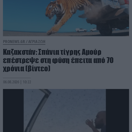
PRONEWS.GR /
ΑΓΡΙΑ ΖΩΗ
Καζακστάν: Σπάνια τίγρης Αμούρ
επέστρεψε στη φύση έπειτα από 70
χρόνια (βίντεο)
06.08.2026 | 10:22