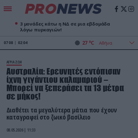
3 μονάδες κάτω η ΝΔ σε μια εβδομάδα
λόγω πυρκαγιών!
o
27
C
07
08
02:04
ΑΓΡΙΑ ΖΩΗ
Αυστραλία: Eρευνητές εντόπισαν
ίχνη γιγάντιου καλαμαριού –
Μπορεί να ξεπεράσει τα 13 μέτρα
σε μήκος!
Διαθέτει τα μεγαλύτερα μάτια που έχουν
καταγραφεί στο ζωικό βασίλειο
08.05.2026 | 11:33