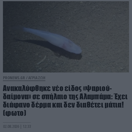
PRONEWS.GR /
ΑΓΡΙΑ ΖΩΗ
Ανακαλύφθηκε νέο είδος «ψαριού-
δαίμονα» σε σπήλαιο της Αλαμπάμα: Έχει
διάφανο δέρμα και δεν διαθέτει μάτια!
(φωτο)
02.08.2026 | 12:33