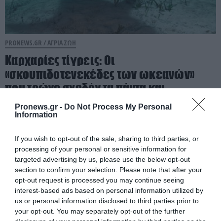
PRONEWS.GR /
ΑΓΡΙΑ ΖΩΗ
Καρχαρίες τίγρεις: Οι
«σκουπιδοτενεκέδες των ωκεανών»
που τρώνε σχεδόν τα πάντα και
προστατεύουν τη θάλασσα
Pronews.gr -
Do Not Process My Personal
Information
05.08.2026 | 07:16
If you wish to opt-out of the sale, sharing to third parties, or
processing of your personal or sensitive information for
targeted advertising by us, please use the below opt-out
section to confirm your selection. Please note that after your
opt-out request is processed you may continue seeing
interest-based ads based on personal information utilized by
us or personal information disclosed to third parties prior to
your opt-out. You may separately opt-out of the further