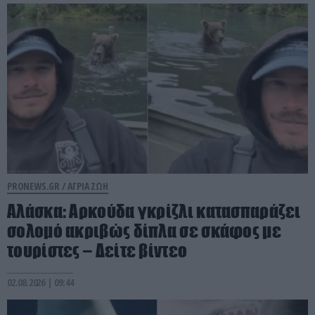
PRONEWS.GR /
ΑΓΡΙΑ ΖΩΗ
Αλάσκα: Αρκούδα γκρίζλι κατασπαράζει
σολομό ακριβώς δίπλα σε σκάφος με
τουρίστες – Δείτε βίντεο
02.08.2026 | 09:44