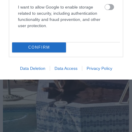
I want to allow Google to enable storage
PRONEWS.GR /
ΑΓΡΙΑ ΖΩΗ
related to security, including authentication
Αυτό είναι το μεγαλύτερο ψάρι γλυκού
functionality and fraud prevention, and other
user protection.
νερού του Αμαζονίου: Έχει μήκος έως
τρία μέτρα & ξεπερνά τα 200 κιλά!
(βίντεο)
CONFIRM
04.08.2026 | 12:32
Data Deletion
Data Access
Privacy Policy