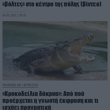
«βόλτες» στο κέντρο της πόλης (βίντεο)
04.08.2026 | 08:30
PRONEWS.GR /
ΑΓΡΙΑ ΖΩΗ
«Κροκοδείλια δάκρυα»: Από πού
προέρχεται η γνωστή έκφραση και τι
ισχύει πραγματικά