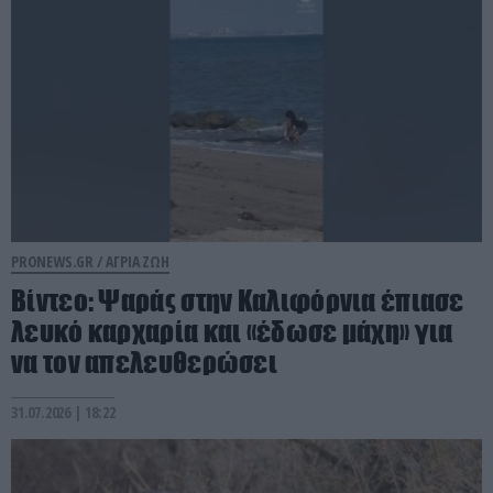
PRONEWS.GR /
ΑΓΡΙΑ ΖΩΗ
Βίντεο: Ψαράς στην Καλιφόρνια έπιασε
λευκό καρχαρία και «έδωσε μάχη» για
να τον απελευθερώσει
31.07.2026 | 18:22