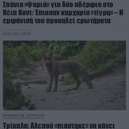
Σπάνια «ψαριά» για δύο αδέρφια στο
Κέιπ Κοντ: Έπιασαν καρχαρία «τίγρη» – Η
εμφάνισή του προκαλεί ερωτήματα
04.08.2026 | 09:49
PRONEWS.GR /
ΑΓΡΙΑ ΖΩΗ
Τρίκαλα: Aλεπού «πιάστηκε» να κάνει