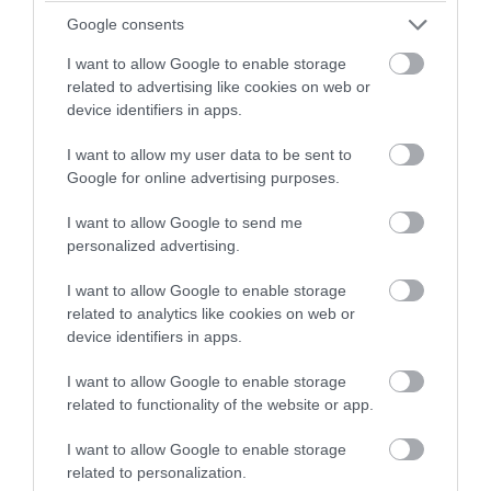
Google consents
I want to allow Google to enable storage
PRONEWS.GR /
ΑΓΡΙΑ ΖΩΗ
related to advertising like cookies on web or
Η ακραία ζέστη «κτύπησε» τον
device identifiers in apps.
ζωολογικό κήπο του Τόκιο: Νεκρά τρία
I want to allow my user data to be sent to
θηλυκά λιοντάρια
Google for online advertising purposes.
04.08.2026 | 13:46
I want to allow Google to send me
personalized advertising.
I want to allow Google to enable storage
related to analytics like cookies on web or
device identifiers in apps.
I want to allow Google to enable storage
related to functionality of the website or app.
I want to allow Google to enable storage
related to personalization.