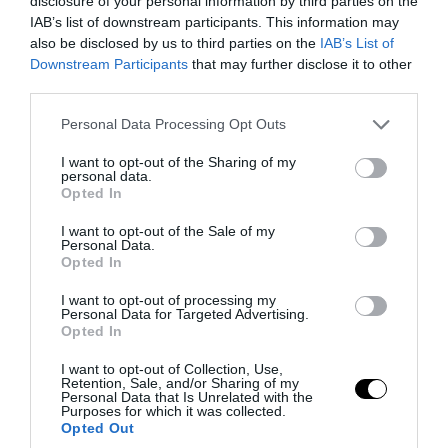
disclosure of your personal information by third parties on the
IAB’s list of downstream participants. This information may
also be disclosed by us to third parties on the
IAB’s List of
Downstream Participants
that may further disclose it to other
third parties.
PRONEWS.GR /
ΑΓΡΙΑ ΖΩΗ
«Πανικός» σε δάσος στην Πολωνία:
Please note that this website/app uses one or more Google
Personal Data Processing Opt Outs
services and may gather and store information including but
Βίσονας επιτέθηκε σε τουρίστα που τον
not limited to your visit or usage behaviour. You may click to
I want to opt-out of the Sharing of my
πλησίασε για μια φωτογραφία (βίντεο)
personal data.
grant or deny consent to Google and its third-party tags to
Opted In
use your data for below specified purposes in below Google
05.08.2026 | 06:30
consent section.
I want to opt-out of the Sale of my
Personal Data.
Opted In
I want to opt-out of processing my
Personal Data for Targeted Advertising.
Opted In
I want to opt-out of Collection, Use,
Retention, Sale, and/or Sharing of my
Personal Data that Is Unrelated with the
Purposes for which it was collected.
Opted Out