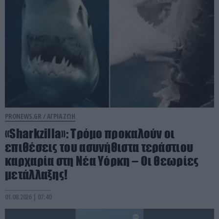
PRONEWS.GR /
ΑΓΡΙΑ ΖΩΗ
«Sharkzilla»: Tρόμο προκαλούν οι
επιθέσεις του ασυνήθιστα τεράστιου
καρχαρία στη Νέα Υόρκη – Οι θεωρίες
μετάλλαξης!
01.08.2026 | 07:40