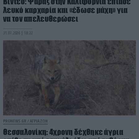
Βίντεο: Ψαράς στην Καλιφόρνια έπιασε
λευκό καρχαρία και «έδωσε μάχη» για
να τον απελευθερώσει
31.07.2026 | 18:22
PRONEWS.GR /
ΑΓΡΙΑ ΖΩΗ
Θεσσαλονίκη: 4χρονη δέχθηκε άγρια