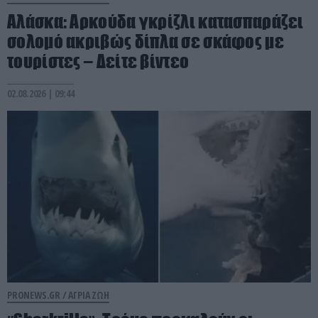
Αλάσκα: Αρκούδα γκρίζλι κατασπαράζει
σολομό ακριβώς δίπλα σε σκάφος με
τουρίστες – Δείτε βίντεο
02.08.2026 | 09:44
PRONEWS.GR /
ΑΓΡΙΑ ΖΩΗ