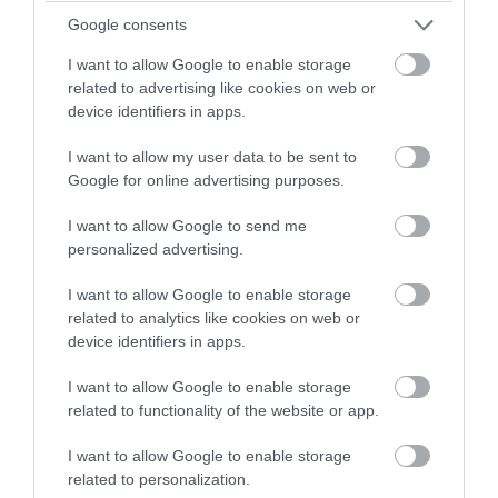
Google consents
I want to allow Google to enable storage
related to advertising like cookies on web or
device identifiers in apps.
I want to allow my user data to be sent to
PRONEWS.GR /
ΑΓΡΙΑ ΖΩΗ
Google for online advertising purposes.
Σπάνια «ψαριά» για δύο αδέρφια στο
I want to allow Google to send me
Κέιπ Κοντ: Έπιασαν καρχαρία «τίγρη» – Η
personalized advertising.
εμφάνισή του προκαλεί ερωτήματα
I want to allow Google to enable storage
related to analytics like cookies on web or
04.08.2026 | 09:49
device identifiers in apps.
I want to allow Google to enable storage
related to functionality of the website or app.
I want to allow Google to enable storage
related to personalization.