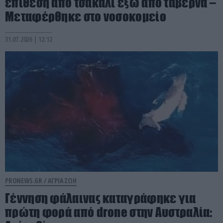
επίθεση από τσακάλι έξω από ταβέρνα –
Μεταφέρθηκε στο νοσοκομείο
31.07.2026 | 12:12
PRONEWS.GR /
ΑΓΡΙΑ ΖΩΗ
Γέννηση φάλαινας καταγράφηκε για
πρώτη φορά από drone στην Αυστραλία: