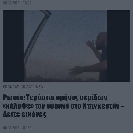
06.08.2026 | 10:22
PRONEWS.GR /
ΑΓΡΙΑ ΖΩΗ
Ρωσία: Τεράστιο σμήνος ακρίδων
«κάλυψε» τον ουρανό στο Νταγκεστάν –
Δείτε εικόνες
06.08.2026 | 07:35