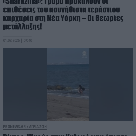
«Sharkzilla»: Tρόμο προκαλούν οι
επιθέσεις του ασυνήθιστα τεράστιου
καρχαρία στη Νέα Υόρκη – Οι θεωρίες
μετάλλαξης!
01.08.2026 | 07:40
PRONEWS.GR /
ΑΓΡΙΑ ΖΩΗ