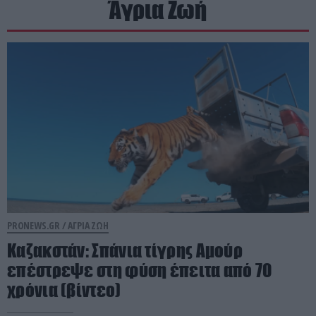
Άγρια Ζωή
PRONEWS.GR /
ΑΓΡΙΑ ΖΩΗ
Καζακστάν: Σπάνια τίγρης Αμούρ
επέστρεψε στη φύση έπειτα από 70
χρόνια (βίντεο)