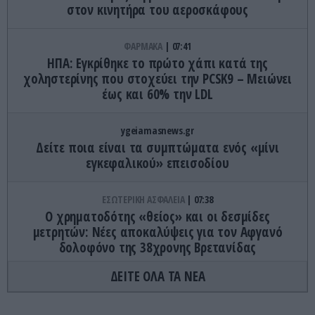
στον κινητήρα του αεροσκάφους
ΦΑΡΜΑΚΑ
07:41
ΗΠΑ: Εγκρίθηκε το πρώτο χάπι κατά της
χοληστερίνης που στοχεύει την PCSK9 – Μειώνει
έως και 60% την LDL
ygeiamasnews.gr
Δείτε ποια είναι τα συμπτώματα ενός «μίνι
εγκεφαλικού» επεισοδίου
ΕΣΩΤΕΡΙΚΗ ΑΣΦΑΛΕΙΑ
07:38
Ο χρηματοδότης «θείος» και οι δεσμίδες
μετρητών: Νέες αποκαλύψεις για τον Αφγανό
δολοφόνο της 38χρονης Βρετανίδας
ΔΕΙΤΕ ΟΛΑ ΤΑ ΝΕΑ
ΚΟΣΜΟΣ
07:28
Ρωσία: Νεκρή 38χρονη Ιnfluencer μετά από