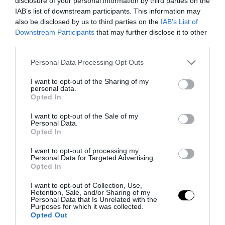
disclosure of your personal information by third parties on the
IAB’s list of downstream participants. This information may
also be disclosed by us to third parties on the
IAB’s List of
Downstream Participants
that may further disclose it to other
third parties.
Please note that this website/app uses one or more Google
Personal Data Processing Opt Outs
services and may gather and store information including but
not limited to your visit or usage behaviour. You may click to
I want to opt-out of the Sharing of my
personal data.
grant or deny consent to Google and its third-party tags to
PRONEWS.GR /
ΑΓΡΙΑ ΖΩΗ
Opted In
use your data for below specified purposes in below Google
Ινδικός Ωκεανός: Συγκλονίζει βίντεο με
consent section.
I want to opt-out of the Sale of my
το πένθος θηλυκού δελφινιού: Κουβαλά
Personal Data.
Opted In
επί μέρες το νεκρό μικρό της!
I want to opt-out of processing my
Personal Data for Targeted Advertising.
04.08.2026 | 10:34
Opted In
I want to opt-out of Collection, Use,
Retention, Sale, and/or Sharing of my
Personal Data that Is Unrelated with the
Purposes for which it was collected.
Opted Out