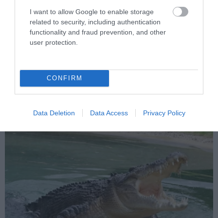
I want to allow Google to enable storage
related to security, including authentication
functionality and fraud prevention, and other
user protection.
PRONEWS.GR /
ΑΓΡΙΑ ΖΩΗ
Τρίκαλα: Aλεπού «πιάστηκε» να κάνει
CONFIRM
«βόλτες» στο κέντρο της πόλης (βίντεο)
Data Deletion
Data Access
Privacy Policy
04.08.2026 | 08:30