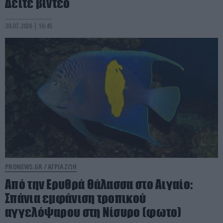
Δείτε βίντεο
30.07.2026 | 16:45
PRONEWS.GR /
ΑΓΡΙΑ ΖΩΗ
Από την Ερυθρά Θάλασσα στο Αιγαίο:
Σπάνια εμφάνιση τροπικού
αγγελόψαρου στη Νίσυρο (φωτο)