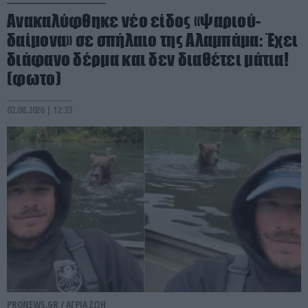
Ανακαλύφθηκε νέο είδος «ψαριού-
δαίμονα» σε σπήλαιο της Αλαμπάμα: Έχει
διάφανο δέρμα και δεν διαθέτει μάτια!
(φωτο)
02.08.2026 | 12:33
PRONEWS.GR /
ΑΓΡΙΑ ΖΩΗ