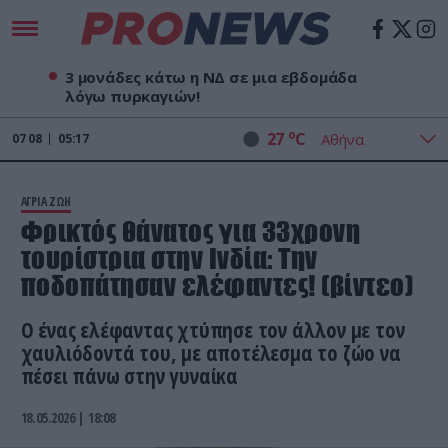
3 μονάδες κάτω η ΝΔ σε μια εβδομάδα
λόγω πυρκαγιών!
o
27
C
07
08
05:17
ΑΓΡΙΑ ΖΩΗ
Φρικτός θάνατος για 33χρονη
τουρίστρια στην Ινδία: Την
ποδοπάτησαν ελέφαντες! (βίντεο)
Ο ένας ελέφαντας χτύπησε τον άλλον με τον
χαυλιόδοντά του, με αποτέλεσμα το ζώο να
πέσει πάνω στην γυναίκα
18.05.2026 | 18:08