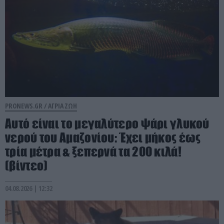
PRONEWS.GR /
ΑΓΡΙΑ ΖΩΗ
Αυτό είναι το μεγαλύτερο ψάρι γλυκού
νερού του Αμαζονίου: Έχει μήκος έως
τρία μέτρα & ξεπερνά τα 200 κιλά!
(βίντεο)
04.08.2026 | 12:32