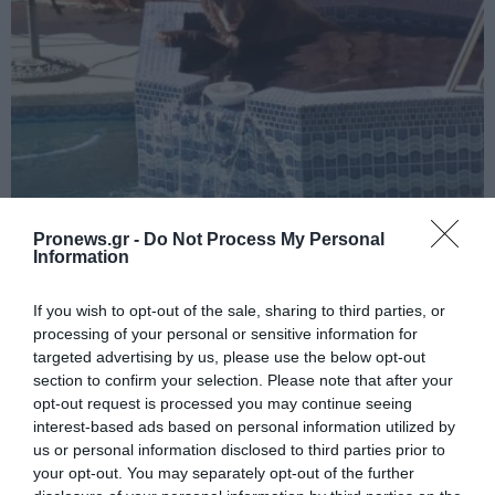
PRONEWS.GR /
ΑΓΡΙΑ ΖΩΗ
Pronews.gr -
Do Not Process My Personal
Information
Βίντεο: Αρκούδα έκανε… βουτιά σε
πισίνα πολυτελούς βίλας στις ΗΠΑ για να
If you wish to opt-out of the sale, sharing to third parties, or
γλιτώσει από τον καύσωνα
processing of your personal or sensitive information for
targeted advertising by us, please use the below opt-out
section to confirm your selection. Please note that after your
04.08.2026 | 11:15
opt-out request is processed you may continue seeing
interest-based ads based on personal information utilized by
us or personal information disclosed to third parties prior to
your opt-out. You may separately opt-out of the further