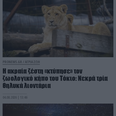
PRONEWS.GR /
ΑΓΡΙΑ ΖΩΗ
Η ακραία ζέστη «κτύπησε» τον
ζωολογικό κήπο του Τόκιο: Νεκρά τρία
θηλυκά λιοντάρια
04.08.2026 | 13:46