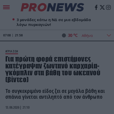
3 μονάδες κάτω η ΝΔ σε μια εβδομάδα
λόγω πυρκαγιών!
o
30
C
07
08
21:58
ΑΓΡΙΑ ΖΩΗ
Για πρώτη φορά επιστήμονες
κατέγραψαν ζωντανό καρχαρία-
γκόμπλιν στα βάθη του ωκεανού
(βίντεο)
Το συγκεκριμένο είδος ζει σε μεγάλα βάθη και
σπάνια γίνεται αντιληπτό από τον άνθρωπο
13.06.2026 | 21:10