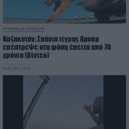
PRONEWS.GR /
ΑΓΡΙΑ ΖΩΗ
Καζακστάν: Σπάνια τίγρης Αμούρ
επέστρεψε στη φύση έπειτα από 70
χρόνια (βίντεο)
06.08.2026 | 10:22