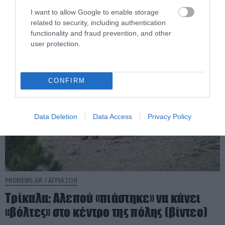
Κέιπ Κοντ: Έπιασαν καρχαρία «τίγρη» – Η
εμφάνισή του προκαλεί ερωτήματα
I want to allow Google to enable storage
related to security, including authentication
functionality and fraud prevention, and other
04.08.2026 | 09:49
user protection.
CONFIRM
Data Deletion
Data Access
Privacy Policy
PRONEWS.GR /
ΑΓΡΙΑ ΖΩΗ
Τρίκαλα: Aλεπού «πιάστηκε» να κάνει
«βόλτες» στο κέντρο της πόλης (βίντεο)