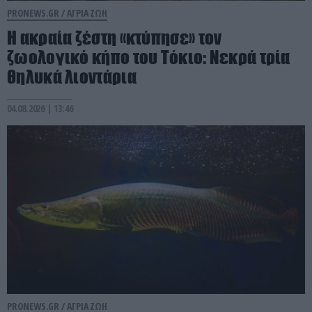
PRONEWS.GR /
ΑΓΡΙΑ ΖΩΗ
Η ακραία ζέστη «κτύπησε» τον
ζωολογικό κήπο του Τόκιο: Νεκρά τρία
θηλυκά λιοντάρια
04.08.2026 | 13:46
PRONEWS.GR /
ΑΓΡΙΑ ΖΩΗ