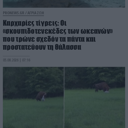
PRONEWS.GR /
ΑΓΡΙΑ ΖΩΗ
Καρχαρίες τίγρεις: Οι
«σκουπιδοτενεκέδες των ωκεανών»
που τρώνε σχεδόν τα πάντα και
προστατεύουν τη θάλασσα
05.08.2026 | 07:16