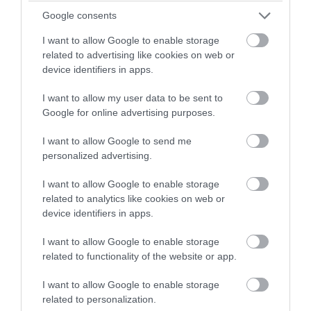
Ινδικός Ωκεανός: Συγκλονίζει βίντεο με
το πένθος θηλυκού δελφινιού: Κουβαλά
Google consents
επί μέρες το νεκρό μικρό της!
I want to allow Google to enable storage
related to advertising like cookies on web or
device identifiers in apps.
04.08.2026 | 10:34
I want to allow my user data to be sent to
Google for online advertising purposes.
I want to allow Google to send me
personalized advertising.
I want to allow Google to enable storage
related to analytics like cookies on web or
device identifiers in apps.
I want to allow Google to enable storage
related to functionality of the website or app.
PRONEWS.GR /
ΑΓΡΙΑ ΖΩΗ
I want to allow Google to enable storage
Σπάνια «ψαριά» για δύο αδέρφια στο
related to personalization.