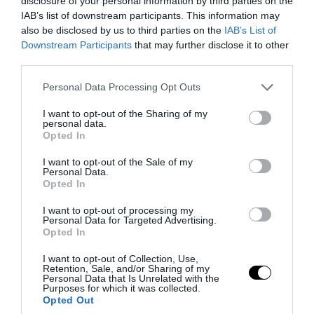
disclosure of your personal information by third parties on the
Βίντεο: Αρκούδα έκανε… βουτιά σε
IAB’s list of downstream participants. This information may
also be disclosed by us to third parties on the
IAB’s List of
πισίνα πολυτελούς βίλας στις ΗΠΑ για να
Downstream Participants
that may further disclose it to other
γλιτώσει από τον καύσωνα
third parties.
Please note that this website/app uses one or more Google
Personal Data Processing Opt Outs
04.08.2026 | 11:15
services and may gather and store information including but
not limited to your visit or usage behaviour. You may click to
I want to opt-out of the Sharing of my
personal data.
grant or deny consent to Google and its third-party tags to
Opted In
use your data for below specified purposes in below Google
consent section.
I want to opt-out of the Sale of my
Personal Data.
Opted In
I want to opt-out of processing my
Personal Data for Targeted Advertising.
Opted In
I want to opt-out of Collection, Use,
Retention, Sale, and/or Sharing of my
Personal Data that Is Unrelated with the
Purposes for which it was collected.
PRONEWS.GR /
ΑΓΡΙΑ ΖΩΗ
Opted Out