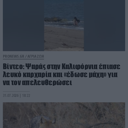
PRONEWS.GR /
ΑΓΡΙΑ ΖΩΗ
Βίντεο: Ψαράς στην Καλιφόρνια έπιασε
λευκό καρχαρία και «έδωσε μάχη» για
να τον απελευθερώσει
31.07.2026 | 18:22