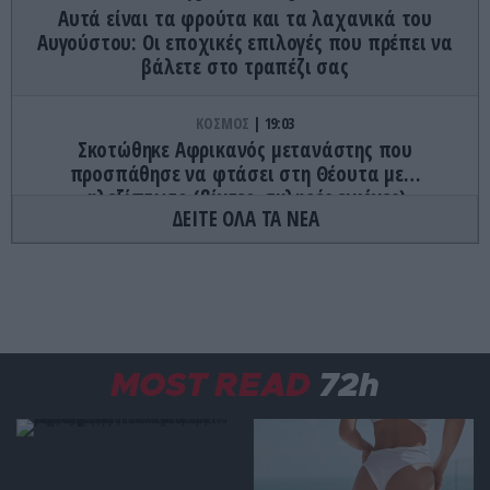
Αυτά είναι τα φρούτα και τα λαχανικά του
Αυγούστου: Οι εποχικές επιλογές που πρέπει να
βάλετε στο τραπέζι σας
ΚΟΣΜΟΣ
19:03
Σκοτώθηκε Αφρικανός μετανάστης που
προσπάθησε να φτάσει στη Θέουτα με…
αλεξίπτωτο (βίντεο-σκληρές εικόνες)
ΔΕΙΤΕ ΟΛΑ ΤΑ ΝΕΑ
ΔΙΕΘΝΗΣ ΠΟΛΙΤΙΚΗ
18:59
Τ.Μελόνι «Δεν δεχόμαστε τελεσίγραφα» – Σκληρή
κόντρα Ρώμης–Μαδρίτης για τα σύνορα Σένγκεν
ΕΣΩΤΕΡΙΚΗ ΑΣΦΑΛΕΙΑ
18:52
MOST READ
72h
Νέα απάτη με «μαϊμού» email από τον e-ΕΦΚΑ –
Πώς κλέβουν προσωπικά στοιχεία
CELEBRITIES
18:51