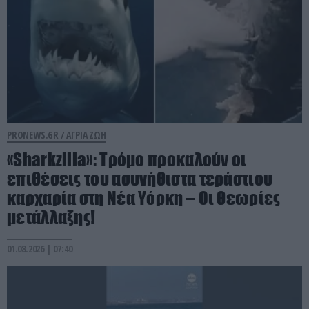
PRONEWS.GR /
ΑΓΡΙΑ ΖΩΗ
«Sharkzilla»: Tρόμο προκαλούν οι
επιθέσεις του ασυνήθιστα τεράστιου
καρχαρία στη Νέα Υόρκη – Οι θεωρίες
μετάλλαξης!
01.08.2026 | 07:40