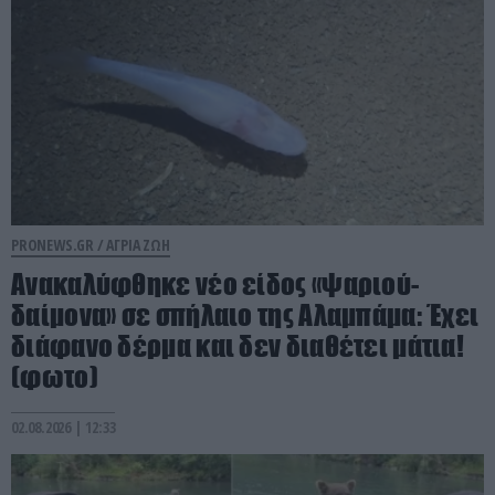
PRONEWS.GR /
ΑΓΡΙΑ ΖΩΗ
Ανακαλύφθηκε νέο είδος «ψαριού-
δαίμονα» σε σπήλαιο της Αλαμπάμα: Έχει
διάφανο δέρμα και δεν διαθέτει μάτια!
(φωτο)
02.08.2026 | 12:33