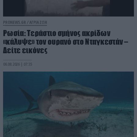
PRONEWS.GR /
ΑΓΡΙΑ ΖΩΗ
Ρωσία: Τεράστιο σμήνος ακρίδων
«κάλυψε» τον ουρανό στο Νταγκεστάν –
Δείτε εικόνες
06.08.2026 | 07:35