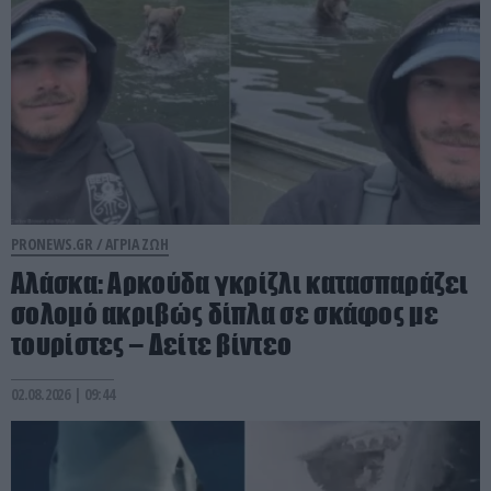
PRONEWS.GR /
ΑΓΡΙΑ ΖΩΗ
Αλάσκα: Αρκούδα γκρίζλι κατασπαράζει
σολομό ακριβώς δίπλα σε σκάφος με
τουρίστες – Δείτε βίντεο
02.08.2026 | 09:44