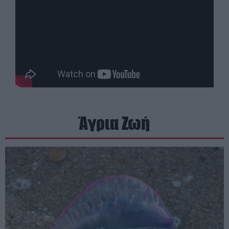
Άγρια Ζωή