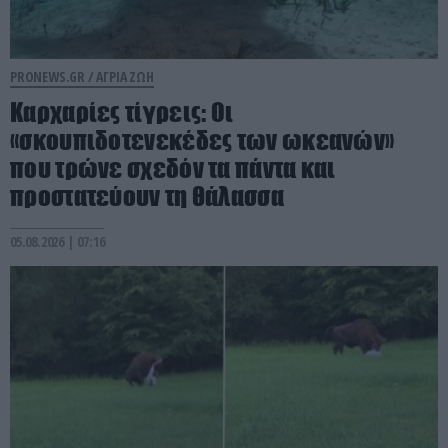
PRONEWS.GR /
ΑΓΡΙΑ ΖΩΗ
Καρχαρίες τίγρεις: Οι
«σκουπιδοτενεκέδες των ωκεανών»
που τρώνε σχεδόν τα πάντα και
προστατεύουν τη θάλασσα
05.08.2026 | 07:16