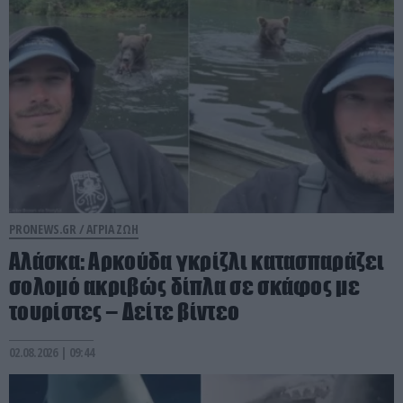
PRONEWS.GR /
ΑΓΡΙΑ ΖΩΗ
Αλάσκα: Αρκούδα γκρίζλι κατασπαράζει
σολομό ακριβώς δίπλα σε σκάφος με
τουρίστες – Δείτε βίντεο
02.08.2026 | 09:44