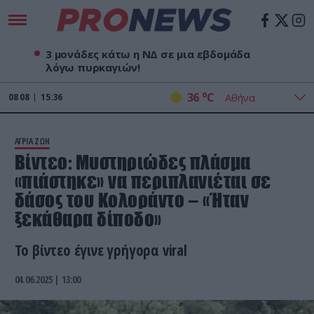
3 μονάδες κάτω η ΝΔ σε μια εβδομάδα
λόγω πυρκαγιών!
o
36
C
08
08
15:36
ΑΓΡΙΑ ΖΩΗ
Βίντεο: Μυστηριώδες πλάσμα
«πιάστηκε» να περιπλανιέται σε
δάσος του Κολοράντο – «Ήταν
ξεκάθαρα δίποδο»
Το βίντεο έγινε γρήγορα viral
04.06.2025 | 13:00