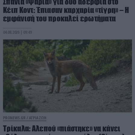
Σπάνια «ψαριά» για δύο αδέρφια στο
Κέιπ Κοντ: Έπιασαν καρχαρία «τίγρη» – Η
εμφάνισή του προκαλεί ερωτήματα
04.08.2026 | 09:49
PRONEWS.GR /
ΑΓΡΙΑ ΖΩΗ
Τρίκαλα: Aλεπού «πιάστηκε» να κάνει