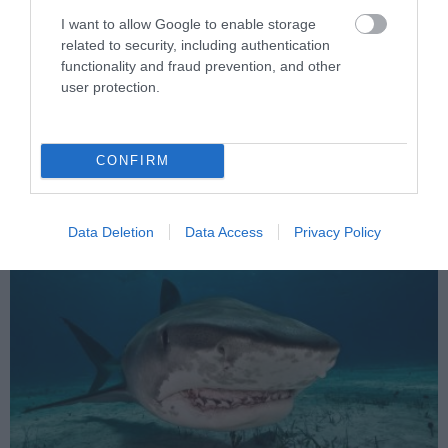
I want to allow Google to enable storage
related to security, including authentication
functionality and fraud prevention, and other
user protection.
PRONEWS.GR /
ΑΓΡΙΑ ΖΩΗ
Ρωσία: Τεράστιο σμήνος ακρίδων
«κάλυψε» τον ουρανό στο Νταγκεστάν –
CONFIRM
Δείτε εικόνες
Data Deletion
Data Access
Privacy Policy
06.08.2026 | 07:35