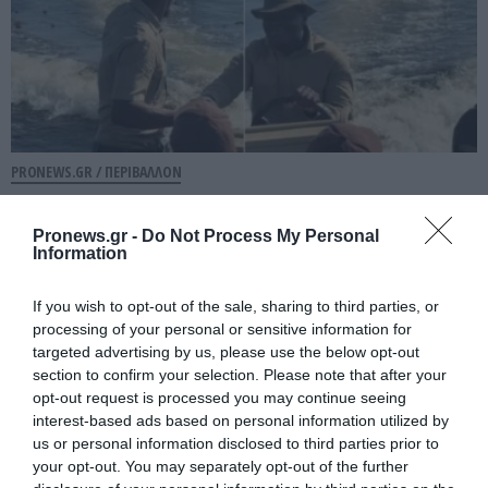
PRONEWS.GR /
ΠΕΡΙΒΑΛΛΟΝ
Τρόμος για τουρίστες στην Μποτσουάνα:
Ιπποπόταμος άρχισε να καταδιώκει το
Pronews.gr -
Do Not Process My Personal
Information
σκάφος τους – Δείτε βίντεο
If you wish to opt-out of the sale, sharing to third parties, or
08.08.2026 | 07:08
processing of your personal or sensitive information for
targeted advertising by us, please use the below opt-out
section to confirm your selection. Please note that after your
opt-out request is processed you may continue seeing
interest-based ads based on personal information utilized by
us or personal information disclosed to third parties prior to
your opt-out. You may separately opt-out of the further