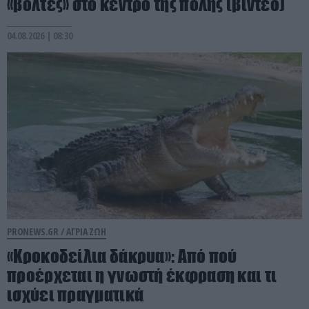
«βόλτες» στο κέντρο της πόλης (βίντεο)
04.08.2026 | 08:30
PRONEWS.GR /
ΑΓΡΙΑ ΖΩΗ
«Κροκοδείλια δάκρυα»: Από πού
προέρχεται η γνωστή έκφραση και τι
ισχύει πραγματικά