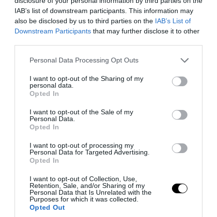
disclosure of your personal information by third parties on the
IAB’s list of downstream participants. This information may
also be disclosed by us to third parties on the
IAB’s List of
Downstream Participants
that may further disclose it to other
third parties.
Please note that this website/app uses one or more Google
Personal Data Processing Opt Outs
PRONEWS.GR /
ΑΓΡΙΑ ΖΩΗ
services and may gather and store information including but
Γαλλία: Κλείνουν παραλίες μετά την
not limited to your visit or usage behaviour. You may click to
I want to opt-out of the Sharing of my
personal data.
grant or deny consent to Google and its third-party tags to
εμφάνιση επικίνδυνων θαλάσσιων
Opted In
use your data for below specified purposes in below Google
οργανισμών που μοιάζουν με μέδουσες
consent section.
I want to opt-out of the Sale of my
(φωτο)
Personal Data.
Opted In
07.08.2026 | 12:58
I want to opt-out of processing my
Personal Data for Targeted Advertising.
Opted In
I want to opt-out of Collection, Use,
Retention, Sale, and/or Sharing of my
Personal Data that Is Unrelated with the
Purposes for which it was collected.
Opted Out