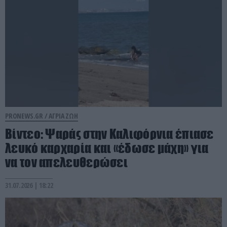
PRONEWS.GR /
ΑΓΡΙΑ ΖΩΗ
Βίντεο: Ψαράς στην Καλιφόρνια έπιασε
λευκό καρχαρία και «έδωσε μάχη» για
να τον απελευθερώσει
31.07.2026 | 18:22