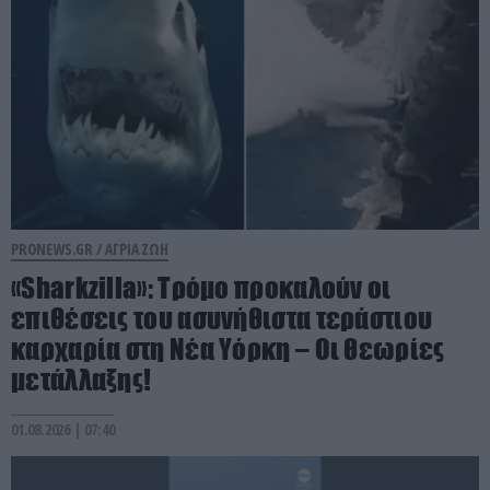
PRONEWS.GR /
ΑΓΡΙΑ ΖΩΗ
«Sharkzilla»: Tρόμο προκαλούν οι
επιθέσεις του ασυνήθιστα τεράστιου
καρχαρία στη Νέα Υόρκη – Οι θεωρίες
μετάλλαξης!
01.08.2026 | 07:40