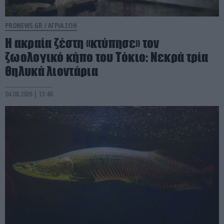
PRONEWS.GR /
ΑΓΡΙΑ ΖΩΗ
Η ακραία ζέστη «κτύπησε» τον
ζωολογικό κήπο του Τόκιο: Νεκρά τρία
θηλυκά λιοντάρια
04.08.2026 | 13:46