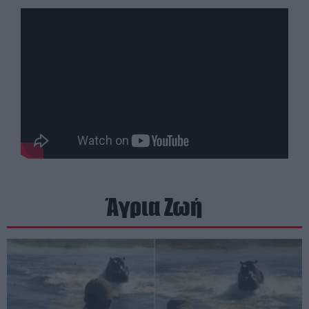
Άγρια Ζωή