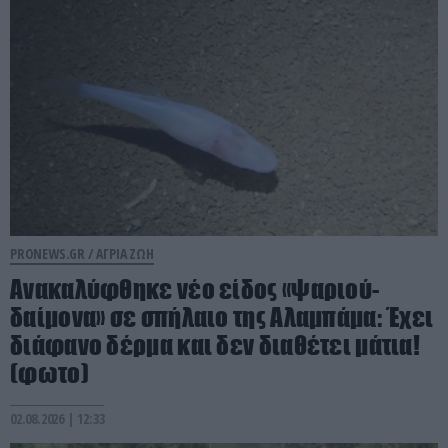
PRONEWS.GR /
ΑΓΡΙΑ ΖΩΗ
Ανακαλύφθηκε νέο είδος «ψαριού-
δαίμονα» σε σπήλαιο της Αλαμπάμα: Έχει
διάφανο δέρμα και δεν διαθέτει μάτια!
(φωτο)
02.08.2026 | 12:33