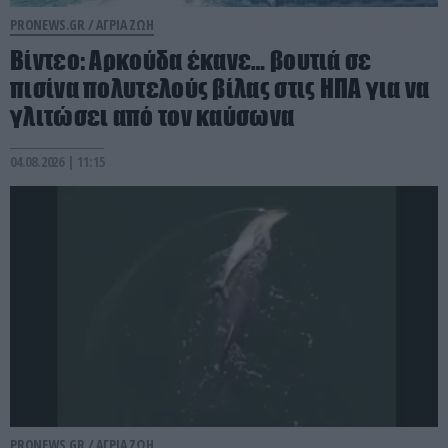
PRONEWS.GR /
ΑΓΡΙΑ ΖΩΗ
Βίντεο: Αρκούδα έκανε… βουτιά σε
πισίνα πολυτελούς βίλας στις ΗΠΑ για να
γλιτώσει από τον καύσωνα
04.08.2026 | 11:15
PRONEWS.GR /
ΑΓΡΙΑ ΖΩΗ