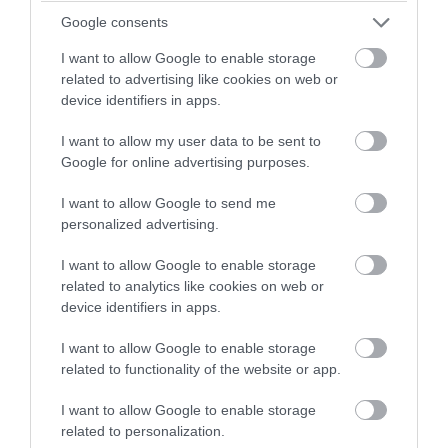
«Πανικός» σε δάσος στην Πολωνία:
Google consents
Βίσονας επιτέθηκε σε τουρίστα που τον
πλησίασε για μια φωτογραφία (βίντεο)
I want to allow Google to enable storage
related to advertising like cookies on web or
device identifiers in apps.
05.08.2026 | 06:30
I want to allow my user data to be sent to
Google for online advertising purposes.
I want to allow Google to send me
personalized advertising.
I want to allow Google to enable storage
related to analytics like cookies on web or
device identifiers in apps.
I want to allow Google to enable storage
related to functionality of the website or app.
PRONEWS.GR /
ΑΓΡΙΑ ΖΩΗ
I want to allow Google to enable storage
Η ακραία ζέστη «κτύπησε» τον
related to personalization.