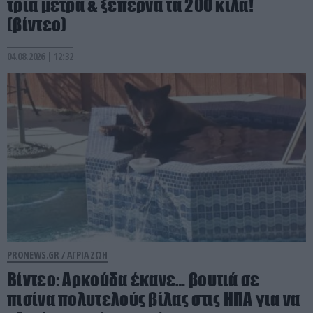
τρία μέτρα & ξεπερνά τα 200 κιλά!
(βίντεο)
04.08.2026 | 12:32
PRONEWS.GR /
ΑΓΡΙΑ ΖΩΗ
Βίντεο: Αρκούδα έκανε… βουτιά σε
πισίνα πολυτελούς βίλας στις ΗΠΑ για να