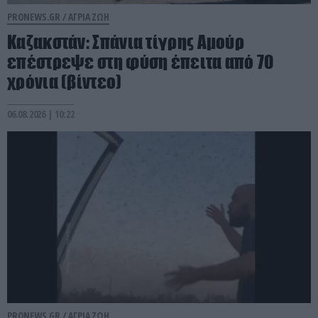
PRONEWS.GR /
ΑΓΡΙΑ ΖΩΗ
Καζακστάν: Σπάνια τίγρης Αμούρ
επέστρεψε στη φύση έπειτα από 70
χρόνια (βίντεο)
06.08.2026 | 10:22
PRONEWS.GR /
ΑΓΡΙΑ ΖΩΗ