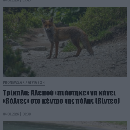
PRONEWS.GR /
ΑΓΡΙΑ ΖΩΗ
Τρίκαλα: Aλεπού «πιάστηκε» να κάνει
«βόλτες» στο κέντρο της πόλης (βίντεο)
04.08.2026 | 08:30