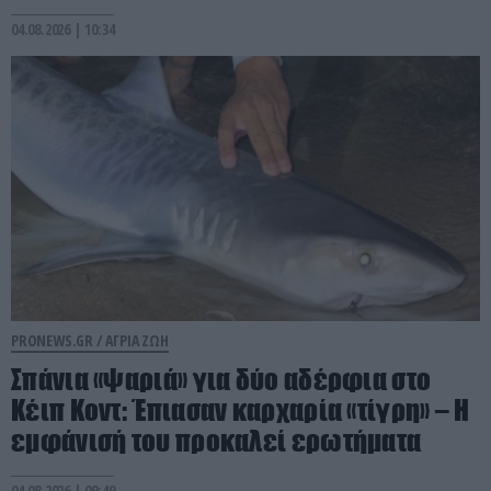
04.08.2026 | 10:34
PRONEWS.GR /
ΑΓΡΙΑ ΖΩΗ
Σπάνια «ψαριά» για δύο αδέρφια στο
Κέιπ Κοντ: Έπιασαν καρχαρία «τίγρη» – Η
εμφάνισή του προκαλεί ερωτήματα
04.08.2026 | 09:49