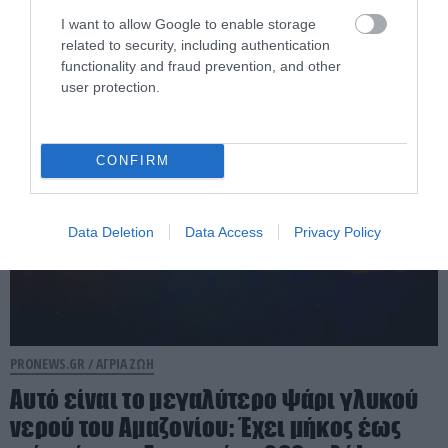
ζωολογικό κήπο του Τόκιο: Νεκρά τρία
I want to allow Google to enable storage
θηλυκά λιοντάρια
related to security, including authentication
functionality and fraud prevention, and other
04.08.2026 | 13:46
user protection.
CONFIRM
Data Deletion
Data Access
Privacy Policy
PRONEWS.GR /
ΑΓΡΙΑ ΖΩΗ
Αυτό είναι το μεγαλύτερο ψάρι γλυκού
νερού του Αμαζονίου: Έχει μήκος έως