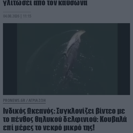
γλιτώσει από τον καύσωνα
04.08.2026 | 11:15
PRONEWS.GR /
ΑΓΡΙΑ ΖΩΗ
Ινδικός Ωκεανός: Συγκλονίζει βίντεο με
το πένθος θηλυκού δελφινιού: Κουβαλά
επί μέρες το νεκρό μικρό της!