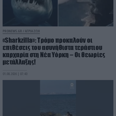
PRONEWS.GR /
ΑΓΡΙΑ ΖΩΗ
«Sharkzilla»: Tρόμο προκαλούν οι
επιθέσεις του ασυνήθιστα τεράστιου
καρχαρία στη Νέα Υόρκη – Οι θεωρίες
μετάλλαξης!
01.08.2026 | 07:40