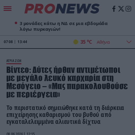
3 μονάδες κάτω η ΝΔ σε μια εβδομάδα
λόγω πυρκαγιών!
o
35
C
07
08
13:44
ΑΓΡΙΑ ΖΩΗ
Βίντεο: Δύτες ήρθαν αντιμέτωποι
με μεγάλο λευκό καρχαρία στη
Μεσόγειο – «Μας παρακολουθούσε
με περιέργεια»
Το περιστατικό σημειώθηκε κατά τη διάρκεια
επιχείρησης καθαρισμού του βυθού από
εγκαταλελειμμένα αλιευτικά δίχτυα
08.06.2026 | 12:15