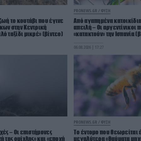
PRONEWS.GR /
ΦΥΣΗ
ζωή το κουτάβι που έγινε
Από αγαπημένα κατοικίδια
κων στην Κεντρική
απειλή – Οι αργεντίνικοι 
λό ταξίδι μικρέ» (βίντεο)
«κατακτούν» την Ισπανία (β
06.08.2026 | 17:27
PRONEWS.GR /
ΦΥΣΗ
χές – Οι επιστήμονες
Το έντομο που θεωρείται 
ή της ομίχλης» και «εποχή
μεγαλύτερα «θαύματα μηχα