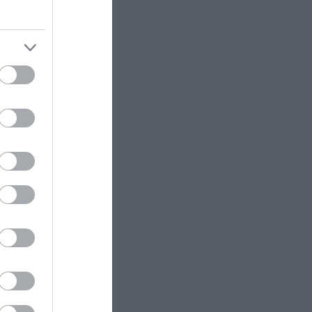
Τα 600 στρέμματα κληρονομιάς
πίσω από το φονικό στην
Β.Καρολίνα
ΕΝΟΠΛΕΣ ΣΥΓΚΡΟΥΣΕΙΣ
23:09
Εκρήξεις στο νησί Κεσμ: Άγνωστο
ram
αν προέρχονται από το Ιράν ή τις
ΗΠΑ
ΕΝΟΠΛΕΣ ΣΥΓΚΡΟΥΣΕΙΣ
23:03
Στο Βελιγράδι ο Β.Ζελένσκι:
«Πρέπει να αποσπάσουμε τους
Σέρβους από το στρατόπεδο της
Ρωσίας»
ΙΣΤΟΡΙΑ
23:00
Αυτός ήταν ο μεγαλύτερος
εκτελεστής της μαφίας – Ο λόγος
που χρησιμοποιούσε τα πάντα