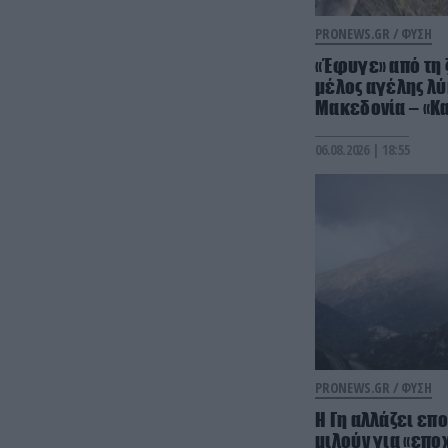
PRONEWS.GR /
ΦΥΣΗ
«Έφυγε» από τη 
μέλος αγέλης λύ
Μακεδονία – «Κα
06.08.2026 | 18:55
PRONEWS.GR /
ΦΥΣΗ
Η Γη αλλάζει επο
μιλούν για «εποχ