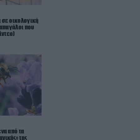
Γιατί δεν υπήρξαν ποτέ
μικροσκοπικοί δεινόσαυροι – Η
άγνωστη μάχη επιβίωσης που
 σε οικολογική
έκρινε το μέγεθος
παπαγάλοι που
ίντεο)
ΦΥΣΙΚΗ ΚΑΤΑΣΤΑΣΗ
22:30
Κόψτε την αμέσως: H συνήθεια
που αποδυναμώνει το σπέρμα
και σας ρίχνει την απόδοση πριν
την συνεύρεση
ΘΡΗΣΚΕΙΑ
22:30
Το ήξερες; – Γιατί χτυπούν
διαφορετικά οι καμπάνες σε
γάμο, κηδεία και μεγάλη γιορτή
ΠΡΟΣΩΠΙΚΟ
22:26
Ελέγχεται αμοντάριστο βίντεο
ένα από τα
της σύγκρουσης των ελικοπτέρων
νικής» της