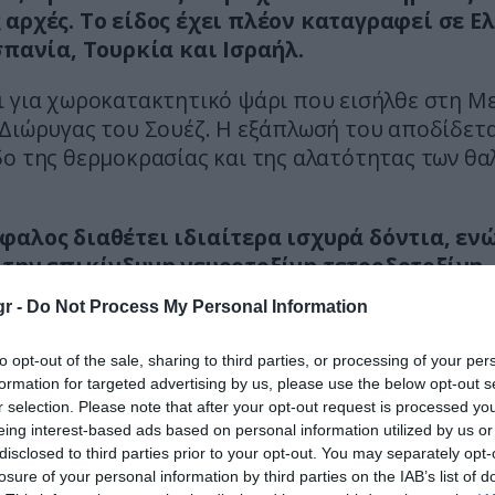
 αρχές. Το είδος έχει πλέον καταγραφεί σε Ε
Ισπανία, Τουρκία και Ισραήλ.
ι για χωροκατακτητικό ψάρι που εισήλθε στη Μ
 Διώρυγας του Σουέζ. Η εξάπλωσή του αποδίδετα
δο της θερμοκρασίας και της αλατότητας των θα
φαλος διαθέτει ιδιαίτερα ισχυρά δόντια, εν
 την επικίνδυνη νευροτοξίνη τετροδοτοξίνη,
στά το ψάρι ακατάλληλο για κατανάλωση κα
r -
Do Not Process My Personal Information
 επικίνδυνο για τον άνθρωπο.
to opt-out of the sale, sharing to third parties, or processing of your per
κές και κυπριακές αρχές εφαρμόζουν μέτρα περ
formation for targeted advertising by us, please use the below opt-out s
υσμού του, όπως ειδικά δίχτυα και προγράμματ
r selection. Please note that after your opt-out request is processed y
των αλιέων για την απομάκρυνσή του από τις θά
eing interest-based ads based on personal information utilized by us or
disclosed to third parties prior to your opt-out. You may separately opt-
losure of your personal information by third parties on the IAB’s list of
ί συνιστούν στους λουόμενους και στους αλιείς ν