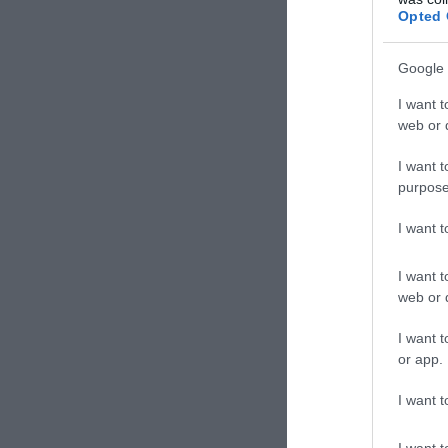
Opted 
TAGS:
ΘΑΛ
Google 
I want t
web or d
Δε
I want t
purpose
I want 
I want t
web or d
I want t
or app.
I want t
I want t