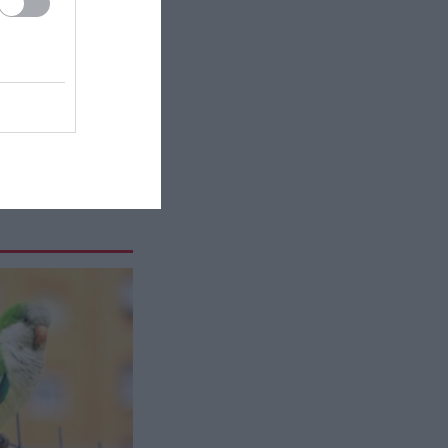
εκτός από όπλο
ΙΣΤΟΡΙΑ
22:45
Κινίνη: Το φάρμακο κατά της
ελονοσίας που «σάρωνε» στην
Ελλάδα για δεκαετίες
ΠΕΡΙΒΑΛΛΟΝ
22:44
Εκατομμύρια ακρίδες
σκοτείνιασαν τον ουρανό στην
Ρωσία: «Θα μας φάνε
ζωντανούς!» (βίντεο)
ΥΓΕΙΑ
22:40
Τι παθαίνει ο εγκέφαλος όταν
είσαι συνέχεια στο κινητό
ΙΣΤΟΡΙΑ
22:34