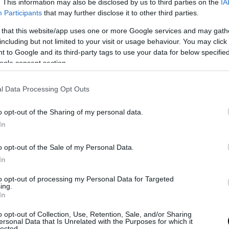
. This information may also be disclosed by us to third parties on the
IA
υν την επαφή με το είδος.
Σε περίπτωση δαγκ
Participants
that may further disclose it to other third parties.
αι άμεσος καθαρισμός της πληγής, έλεγχος τ
 that this website/app uses one or more Google services and may gath
ίας και άμεση ιατρική αξιολόγηση
, καθώς η 
including but not limited to your visit or usage behaviour. You may click 
α προκαλέσει σοβαρές επιπλοκές.
 to Google and its third-party tags to use your data for below specifi
ogle consent section.
ΣΗΜΕΡΑ
l Data Processing Opt Outs
ύμπιο έθεσε σε εφαρμογή νέα οδηγία: «Όποιος ζη
ΠΑ θα δείχνει τα social media – Τίποτα κρυφό»
o opt-out of the Sharing of my personal data.
In
ς εξηγεί: Έτσι οι ηθοποιοί «φρενάρουν» τον οργασ
κατά τη διάρκεια ερωτικών σκηνών
o opt-out of the Sale of my Personal Data.
ΑΔΑ από το Λονδίνο συνοδεία αστυνομικών η 46χ
In
ρούμενη για την Marfin
to opt-out of processing my Personal Data for Targeted
ing.
In
Ακολουθήστε το
pronews.gr
στο Google News και μ
o opt-out of Collection, Use, Retention, Sale, and/or Sharing
πρώτοι όλες τις ειδήσεις
ersonal Data that Is Unrelated with the Purposes for which it
lected.