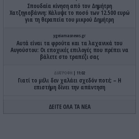
Σπουδαία κίνηση από τον Δημήτρη
Χατζηγιοβάννη: Κάλυψε το ποσό των 12.500 ευρώ
για τη θεραπεία του μικρού Δημήτρη
ygeiamasnews.gr
Αυτά είναι τα φρούτα και τα λαχανικά του
Αυγούστου: Οι εποχικές επιλογές που πρέπει να
βάλετε στο τραπέζι σας
ΔΙΑΤΡΟΦΗ
11:02
Γιατί το μέλι δεν χαλάει σχεδόν ποτέ; – Η
επιστήμη δίνει την απάντηση
GOOD LIFE
11:00
ΔΕΙΤΕ ΟΛΑ ΤΑ ΝΕΑ
Το μυστικό πίσω από το «γαλάζιο αίμα» των
βασιλικών οικογενειών
ΕΣΩΤΕΡΙΚΗ ΑΣΦΑΛΕΙΑ
10:56