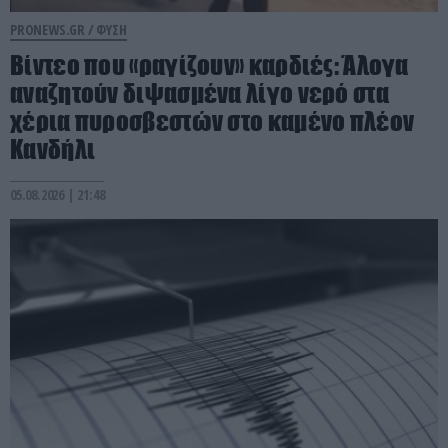
PRONEWS.GR /
ΦΥΣΗ
Βίντεο που «ραγίζουν» καρδιές: Άλογα
αναζητούν διψασμένα λίγο νερό στα
χέρια πυροσβεστών στο καμένο πλέον
Κανδήλι
05.08.2026 | 21:48