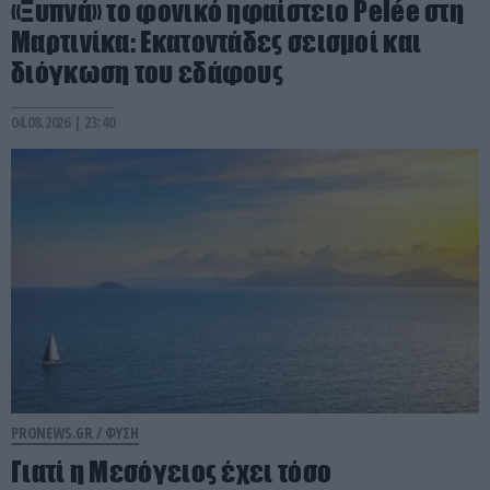
«Ξυπνά» το φονικό ηφαίστειο Pelée στη
Μαρτινίκα: Εκατοντάδες σεισμοί και
διόγκωση του εδάφους
04.08.2026 | 23:40
PRONEWS.GR /
ΦΥΣΗ
Γιατί η Μεσόγειος έχει τόσο