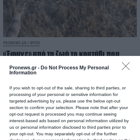
PRONEWS.GR /
ΦΥΣΗ
«Έφυγε» από τη ζωή το κουτάβι που
έγινε μέλος αγέλης λύκων στην
Pronews.gr -
Do Not Process My Personal
Κεντρική Μακεδονία – «Καλό ταξίδι
Information
μικρέ» (βίντεο)
If you wish to opt-out of the sale, sharing to third parties, or
06.08.2026 | 18:55
processing of your personal or sensitive information for
targeted advertising by us, please use the below opt-out
section to confirm your selection. Please note that after your
opt-out request is processed you may continue seeing
interest-based ads based on personal information utilized by
us or personal information disclosed to third parties prior to
your opt-out. You may separately opt-out of the further