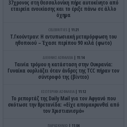
37χρονος στη Θεσσαλονίκη πήρε αυτοκίνητο από
εταιρεία ενοικίασης και το έριξε πάνω σε άλλο
όχημα
CELEBRITIES
11:21
Τ.Γκούντμαν: Η εντυπωσιακή μεταμόρφωση του
ηθοποιού – Έχασε περίπου 90 κιλά (φωτο)
ΔΙΕΘΝΗΣ ΑΣΦΑΛΕΙΑ
11:14
Ταινία τρόμου η κατάσταση στην Ουκρανία:
Γυναίκα ουρλιάζει όταν άνδρες της TCC πήραν τον
σύντροφό της (βίντεο)
ΕΣΩΤΕΡΙΚΗ ΑΣΦΑΛΕΙΑ
11:12
Το ρεπορτάζ της Daily Mail για τον Αφγανό που
σκότωσε την Βρετανίδα: «Είχε απομακρυνθεί από
τον Χριστιανισμό»
ΠΑΡΑΣΚΗΝΙΟ
11:04