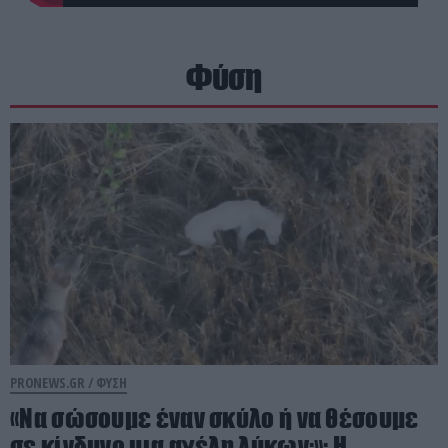
Φύση
PRONEWS.GR /
ΦΥΣΗ
«Να σώσουμε έναν σκύλο ή να θέσουμε
σε κίνδυνο μια αγέλη λύκων;»: Η