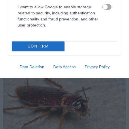
I want to allow Google to enable storage
related to security, including authentication
functionality and fraud prevention, and other
user protection.
PRONEWS.GR /
ΦΥΣΗ
Το έντομο που θεωρείται ένα από τα
CONFIRM
μεγαλύτερα «θαύματα μηχανικής» της
φύσης
Data Deletion
Data Access
Privacy Policy
06.08.2026 | 11:59