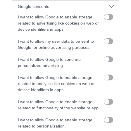
Google consents
I want to allow Google to enable storage
related to advertising like cookies on web or
device identifiers in apps.
PRONEWS.GR /
ΦΥΣΗ
I want to allow my user data to be sent to
Google for online advertising purposes.
Η Γη αλλάζει εποχές – Οι επιστήμονες
μιλούν για «εποχή της ομίχλης» και
I want to allow Google to send me
«εποχή των σκουπιδιών»
personalized advertising.
I want to allow Google to enable storage
06.08.2026 | 15:45
related to analytics like cookies on web or
device identifiers in apps.
I want to allow Google to enable storage
related to functionality of the website or app.
I want to allow Google to enable storage
related to personalization.