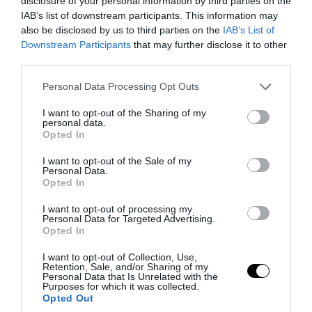
disclosure of your personal information by third parties on the
IAB’s list of downstream participants. This information may
also be disclosed by us to third parties on the
IAB’s List of
Downstream Participants
that may further disclose it to other
third parties.
Please note that this website/app uses one or more Google
Personal Data Processing Opt Outs
PRONEWS.GR /
ΦΥΣΗ
services and may gather and store information including but
not limited to your visit or usage behaviour. You may click to
I want to opt-out of the Sharing of my
Από αγαπημένα κατοικίδια σε
personal data.
grant or deny consent to Google and its third-party tags to
Opted In
οικολογική απειλή – Οι αργεντίνικοι
use your data for below specified purposes in below Google
παπαγάλοι που «κατακτούν» την Ισπανία
consent section.
I want to opt-out of the Sale of my
Personal Data.
(βίντεο)
Opted In
I want to opt-out of processing my
06.08.2026 | 17:27
Personal Data for Targeted Advertising.
Opted In
I want to opt-out of Collection, Use,
Retention, Sale, and/or Sharing of my
Personal Data that Is Unrelated with the
Purposes for which it was collected.
Opted Out