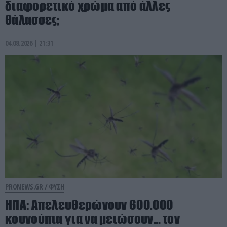
διαφορετικό χρώμα από άλλες
θάλασσες;
04.08.2026 | 21:31
PRONEWS.GR /
ΦΥΣΗ
ΗΠΑ: Απελευθερώνουν 600.000
κουνούπια για να μειώσουν… τον