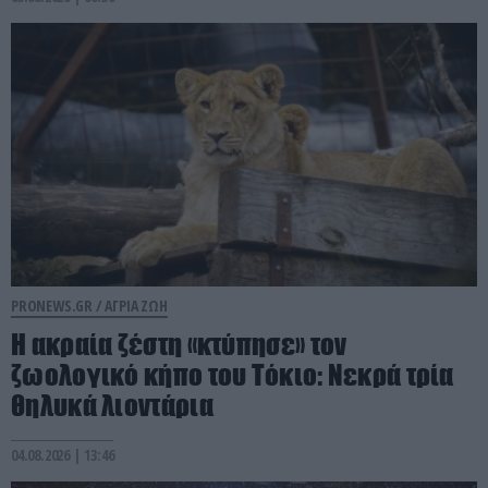
PRONEWS.GR /
ΑΓΡΙΑ ΖΩΗ
Η ακραία ζέστη «κτύπησε» τον
ζωολογικό κήπο του Τόκιο: Νεκρά τρία
θηλυκά λιοντάρια
04.08.2026 | 13:46