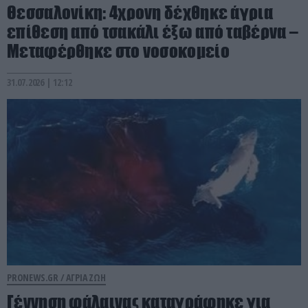
Θεσσαλονίκη: 4χρονη δέχθηκε άγρια
επίθεση από τσακάλι έξω από ταβέρνα –
Μεταφέρθηκε στο νοσοκομείο
31.07.2026 | 12:12
PRONEWS.GR /
ΑΓΡΙΑ ΖΩΗ
Γέννηση φάλαινας καταγράφηκε για