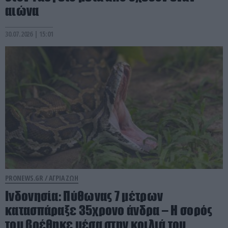
αιώνα
30.07.2026 | 15:01
PRONEWS.GR /
ΑΓΡΙΑ ΖΩΗ
Ινδονησία: Πύθωνας 7 μέτρων
κατασπάραξε 35χρονο άνδρα – Η σορός
του βρέθηκε μέσα στην κοιλιά του