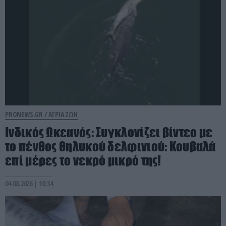
PRONEWS.GR /
ΑΓΡΙΑ ΖΩΗ
Ινδικός Ωκεανός: Συγκλονίζει βίντεο με
το πένθος θηλυκού δελφινιού: Κουβαλά
επί μέρες το νεκρό μικρό της!
04.08.2026 | 10:34