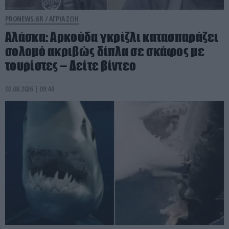
PRONEWS.GR /
ΑΓΡΙΑ ΖΩΗ
Αλάσκα: Αρκούδα γκρίζλι κατασπαράζει
σολομό ακριβώς δίπλα σε σκάφος με
τουρίστες – Δείτε βίντεο
02.08.2026 | 09:44