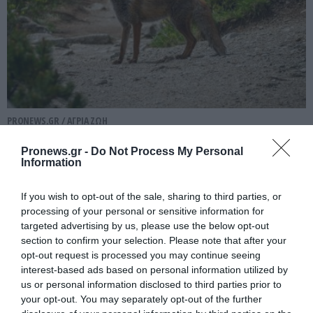
PRONEWS.GR /
ΑΓΡΙΑ ΖΩΗ
Τρίκαλα: Aλεπού «πιάστηκε» να κάνει
Pronews.gr -
Do Not Process My Personal
«βόλτες» στο κέντρο της πόλης (βίντεο)
Information
04.08.2026 | 08:30
If you wish to opt-out of the sale, sharing to third parties, or
processing of your personal or sensitive information for
targeted advertising by us, please use the below opt-out
section to confirm your selection. Please note that after your
opt-out request is processed you may continue seeing
interest-based ads based on personal information utilized by
us or personal information disclosed to third parties prior to
your opt-out. You may separately opt-out of the further