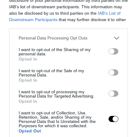
disclosure of your personal information by third parties on the
IAB’s list of downstream participants. This information may
also be disclosed by us to third parties on the
IAB’s List of
Downstream Participants
that may further disclose it to other
third parties.
PRONEWS.GR /
ΑΓΡΙΑ ΖΩΗ
Please note that this website/app uses one or more Google
Personal Data Processing Opt Outs
services and may gather and store information including but
«Κροκοδείλια δάκρυα»: Από πού
not limited to your visit or usage behaviour. You may click to
I want to opt-out of the Sharing of my
προέρχεται η γνωστή έκφραση και τι
personal data.
grant or deny consent to Google and its third-party tags to
Opted In
ισχύει πραγματικά
use your data for below specified purposes in below Google
consent section.
I want to opt-out of the Sale of my
Personal Data.
03.08.2026 | 20:38
Opted In
I want to opt-out of processing my
Personal Data for Targeted Advertising.
Opted In
I want to opt-out of Collection, Use,
Retention, Sale, and/or Sharing of my
Personal Data that Is Unrelated with the
Purposes for which it was collected.
Opted Out