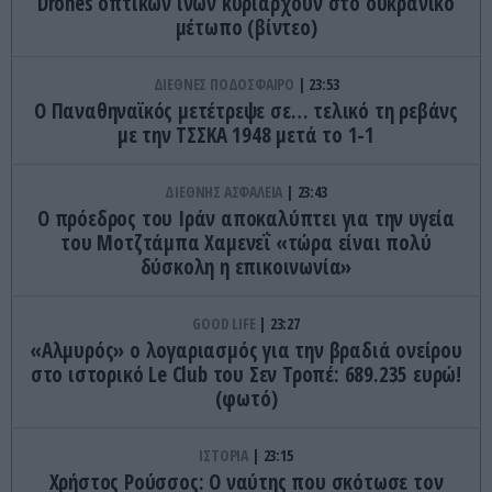
Drones οπτικών ινών κυριαρχούν στο ουκρανικό
μέτωπο (βίντεο)
ΔΙΕΘΝΕΣ ΠΟΔΟΣΦΑΙΡΟ
23:53
Ο Παναθηναϊκός μετέτρεψε σε… τελικό τη ρεβάνς
με την ΤΣΣΚΑ 1948 μετά το 1-1
ΔΙΕΘΝΗΣ ΑΣΦΑΛΕΙΑ
23:43
Ο πρόεδρος του Ιράν αποκαλύπτει για την υγεία
του Μοτζτάμπα Χαμενεΐ «τώρα είναι πολύ
δύσκολη η επικοινωνία»
GOOD LIFE
23:27
«Αλμυρός» ο λογαριασμός για την βραδιά ονείρου
στο ιστορικό Le Club του Σεν Τροπέ: 689.235 ευρώ!
(φωτό)
ΙΣΤΟΡΙΑ
23:15
Χρήστος Ρούσσος: Ο ναύτης που σκότωσε τον