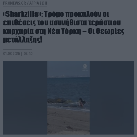
PRONEWS.GR /
ΑΓΡΙΑ ΖΩΗ
«Sharkzilla»: Tρόμο προκαλούν οι
επιθέσεις του ασυνήθιστα τεράστιου
καρχαρία στη Νέα Υόρκη – Οι θεωρίες
μετάλλαξης!
01.08.2026 | 07:40