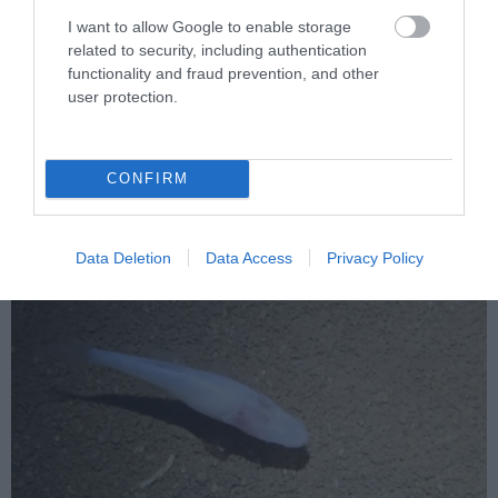
I want to allow Google to enable storage
related to security, including authentication
PRONEWS.GR /
ΑΓΡΙΑ ΖΩΗ
functionality and fraud prevention, and other
user protection.
Φωτιά στο Κανδήλι: Συγκλονίζει βίντεο
με άλογα να τρέχουν πανικόβλητα για να
γλιτώσουν από τις φλόγες
CONFIRM
03.08.2026 | 09:27
Data Deletion
Data Access
Privacy Policy