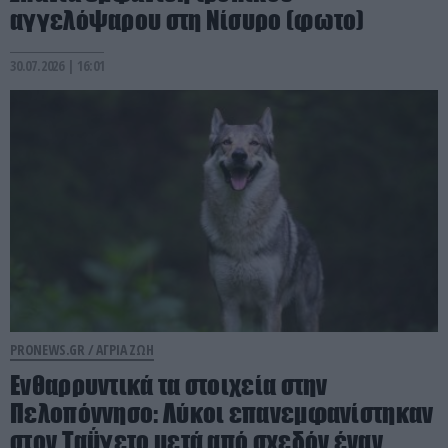
αγγελόψαρου στη Νίσυρο (φωτο)
30.07.2026 | 16:01
PRONEWS.GR /
ΑΓΡΙΑ ΖΩΗ
Ενθαρρυντικά τα στοιχεία στην
Πελοπόννησο: Λύκοι επανεμφανίστηκαν
στον Ταΰγετο μετά από σχεδόν έναν