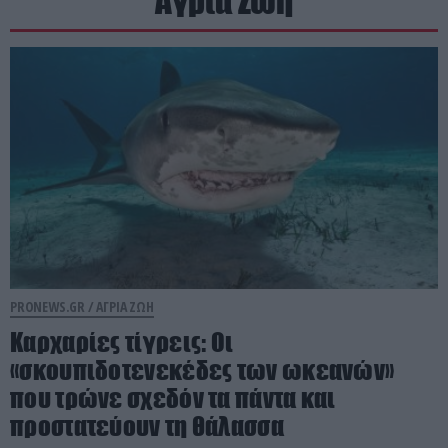
Άγρια Ζωή
PRONEWS.GR /
ΑΓΡΙΑ ΖΩΗ
Καρχαρίες τίγρεις: Οι
«σκουπιδοτενεκέδες των ωκεανών»
που τρώνε σχεδόν τα πάντα και
προστατεύουν τη θάλασσα