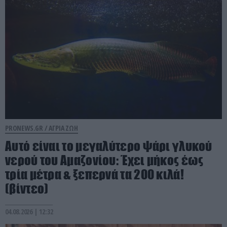
PRONEWS.GR /
ΑΓΡΙΑ ΖΩΗ
Αυτό είναι το μεγαλύτερο ψάρι γλυκού
νερού του Αμαζονίου: Έχει μήκος έως
τρία μέτρα & ξεπερνά τα 200 κιλά!
(βίντεο)
04.08.2026 | 12:32