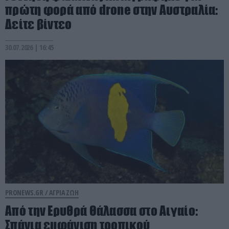
πρώτη φορά από drone στην Αυστραλία:
Δείτε βίντεο
30.07.2026 | 16:45
PRONEWS.GR /
ΑΓΡΙΑ ΖΩΗ
Από την Ερυθρά Θάλασσα στο Αιγαίο:
Σπάνια εμφάνιση τροπικού