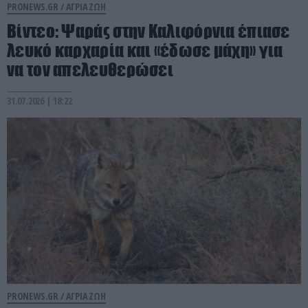
PRONEWS.GR /
ΑΓΡΙΑ ΖΩΗ
Βίντεο: Ψαράς στην Καλιφόρνια έπιασε
λευκό καρχαρία και «έδωσε μάχη» για
να τον απελευθερώσει
31.07.2026 | 18:22
PRONEWS.GR /
ΑΓΡΙΑ ΖΩΗ