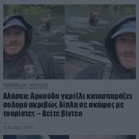
PRONEWS.GR /
ΑΓΡΙΑ ΖΩΗ
Αλάσκα: Αρκούδα γκρίζλι κατασπαράζει
σολομό ακριβώς δίπλα σε σκάφος με
τουρίστες – Δείτε βίντεο
02.08.2026 | 09:44