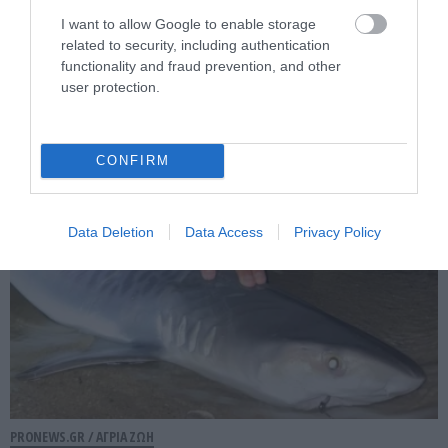
PRONEWS.GR /
ΑΓΡΙΑ ΖΩΗ
I want to allow Google to enable storage
Ινδικός Ωκεανός: Συγκλονίζει βίντεο με
related to security, including authentication
functionality and fraud prevention, and other
το πένθος θηλυκού δελφινιού: Κουβαλά
user protection.
επί μέρες το νεκρό μικρό της!
04.08.2026 | 10:34
CONFIRM
Data Deletion
Data Access
Privacy Policy
PRONEWS.GR /
ΑΓΡΙΑ ΖΩΗ