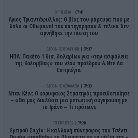
ΘΡΗΣΚΕΙΑ
07:41
Άγιος Τριαντάφυλλος: Ο βίος του μάρτυρα που με
δόλο οι Οθωμανοί τον κατηγόρησαν & τελικά δεν
αρνήθηκε την πίστη του
ΔΙΕΘΝΗΣ ΠΟΛΙΤΙΚΗ
07:37
ΗΠΑ: Πακέτο 1 δισ. δολαρίων για «την ασφάλεια
της Κολομβίας» του νέου προέδρου Α.Ντε Λα
Εσπριέγια
ΔΙΕΘΝΗΣ ΑΣΦΑΛΕΙΑ
07:33
Νταν Κέιν: Ο κορυφαίος Στρατηγός προειδοποίησε
– «Θα μας διαλύσει μια μετωπική σύγκρουση με
το Ιράν» – Τι πρότεινε
CELEBRITIES
07:20
Εμπρού Σαχίν: Η καλλονή σύντροφος του Τσέντι
Οσμάν «τράβηξε» τα βλέμματα με τα νάζια της –