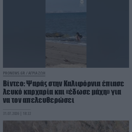
PRONEWS.GR /
ΑΓΡΙΑ ΖΩΗ
Βίντεο: Ψαράς στην Καλιφόρνια έπιασε
λευκό καρχαρία και «έδωσε μάχη» για
να τον απελευθερώσει
31.07.2026 | 18:22