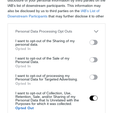
disclosure of your personal information by third parties on the
IAB’s list of downstream participants. This information may
PRONEWS.GR /
ΑΓΡΙΑ ΖΩΗ
also be disclosed by us to third parties on the
IAB’s List of
Downstream Participants
that may further disclose it to other
Αυτό είναι το μεγαλύτερο ψάρι γλυκού
third parties.
νερού του Αμαζονίου: Έχει μήκος έως
Please note that this website/app uses one or more Google
Personal Data Processing Opt Outs
τρία μέτρα & ξεπερνά τα 200 κιλά!
services and may gather and store information including but
(βίντεο)
not limited to your visit or usage behaviour. You may click to
I want to opt-out of the Sharing of my
personal data.
grant or deny consent to Google and its third-party tags to
Opted In
use your data for below specified purposes in below Google
04.08.2026 | 12:32
consent section.
I want to opt-out of the Sale of my
Personal Data.
Opted In
I want to opt-out of processing my
Personal Data for Targeted Advertising.
Opted In
I want to opt-out of Collection, Use,
Retention, Sale, and/or Sharing of my
Personal Data that Is Unrelated with the
Purposes for which it was collected.
Opted Out