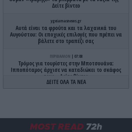
Δείτε βίντεο
ygeiamasnews.gr
Αυτά είναι τα φρούτα και τα λαχανικά του
Αυγούστου: Οι εποχικές επιλογές που πρέπει να
βάλετε στο τραπέζι σας
ΠΕΡΙΒΑΛΛΟΝ
07:08
Τρόμος για τουρίστες στην Μποτσουάνα:
Ιπποπόταμος άρχισε να καταδιώκει το σκάφος
τους – Δείτε βίντεο
ΔΕΙΤΕ ΟΛΑ ΤΑ ΝΕΑ
ΚΟΣΜΟΣ
23:22
Λάθος των βρετανικών Αρχών άφησε 40χρονο
ημιτυφλό ελεύθερο να βιάσει και να σκοτώσει
δύο ιερόδουλες
MOST READ
72h
CELEBRITIES
23:09