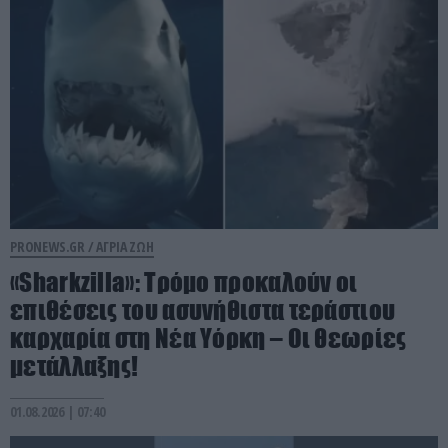
PRONEWS.GR /
ΑΓΡΙΑ ΖΩΗ
«Sharkzilla»: Tρόμο προκαλούν οι
επιθέσεις του ασυνήθιστα τεράστιου
καρχαρία στη Νέα Υόρκη – Οι θεωρίες
μετάλλαξης!
01.08.2026 | 07:40