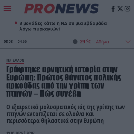
3 μονάδες κάτω η ΝΔ σε μια εβδομάδα
λόγω πυρκαγιών!
o
29
C
08
08
04:55
ΠΕΡΙΒΑΛΛΟΝ
Γράφτηκε αρνητική ιστορία στην
Ευρώπη: Πρώτος θάνατος πολικής
αρκούδας από την γρίπη των
πτηνών – Πώς συνέβη
Ο εξαιρετικά μολυσματικός ιός της γρίπης των
πτηνών εντοπίζεται σε ολοένα και
περισσότερα θηλαστικά στην Ευρώπη
19.05.2026 | 20:02