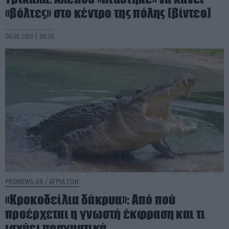
«βόλτες» στο κέντρο της πόλης (βίντεο)
04.08.2026 | 08:30
PRONEWS.GR /
ΑΓΡΙΑ ΖΩΗ
«Κροκοδείλια δάκρυα»: Από πού
προέρχεται η γνωστή έκφραση και τι
ισχύει πραγματικά