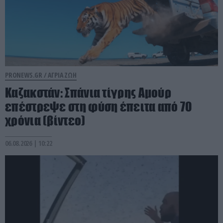
PRONEWS.GR /
ΑΓΡΙΑ ΖΩΗ
Καζακστάν: Σπάνια τίγρης Αμούρ
επέστρεψε στη φύση έπειτα από 70
χρόνια (βίντεο)
06.08.2026 | 10:22