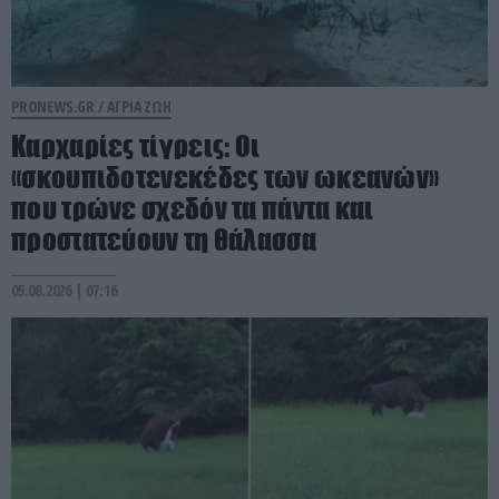
PRONEWS.GR /
ΑΓΡΙΑ ΖΩΗ
Καρχαρίες τίγρεις: Οι
«σκουπιδοτενεκέδες των ωκεανών»
που τρώνε σχεδόν τα πάντα και
προστατεύουν τη θάλασσα
05.08.2026 | 07:16