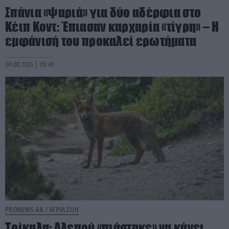
Σπάνια «ψαριά» για δύο αδέρφια στο
Κέιπ Κοντ: Έπιασαν καρχαρία «τίγρη» – Η
εμφάνισή του προκαλεί ερωτήματα
04.08.2026 | 09:49
PRONEWS.GR /
ΑΓΡΙΑ ΖΩΗ
Τρίκαλα: Aλεπού «πιάστηκε» να κάνει