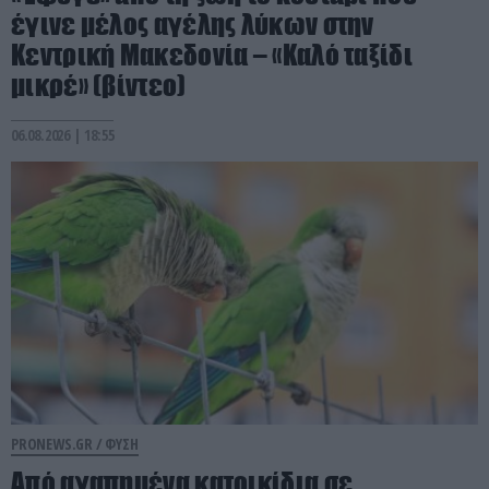
έγινε μέλος αγέλης λύκων στην
Κεντρική Μακεδονία – «Καλό ταξίδι
μικρέ» (βίντεο)
06.08.2026 | 18:55
PRONEWS.GR /
ΦΥΣΗ
Από αγαπημένα κατοικίδια σε