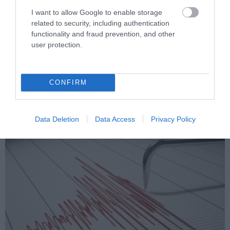
I want to allow Google to enable storage
related to security, including authentication
functionality and fraud prevention, and other
user protection.
PRONEWS.GR /
ΦΥΣΗ
Έβερεστ: Τα ευρήματα που δείχνουν ότι
κάποτε βρισκόταν στον βυθό της
CONFIRM
θάλασσας!
07.08.2026 | 09:47
Data Deletion
Data Access
Privacy Policy