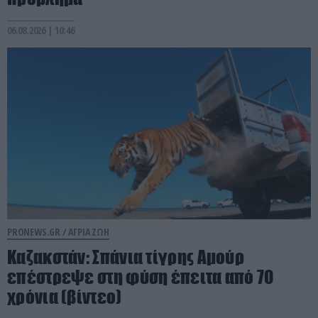
06.08.2026 | 10:46
PRONEWS.GR /
ΑΓΡΙΑ ΖΩΗ
Καζακστάν: Σπάνια τίγρης Αμούρ
επέστρεψε στη φύση έπειτα από 70
χρόνια (βίντεο)