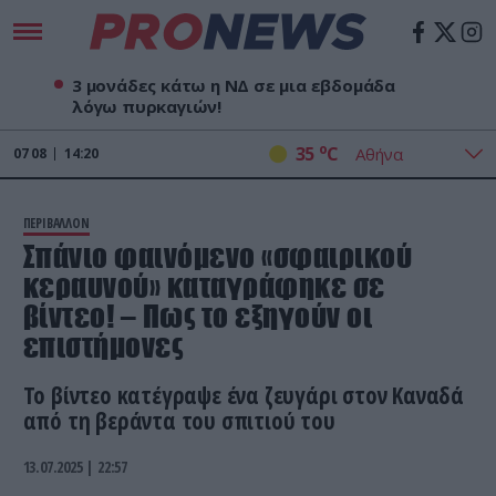
3 μονάδες κάτω η ΝΔ σε μια εβδομάδα
λόγω πυρκαγιών!
o
35
C
07
08
14:20
ΠΕΡΙΒΑΛΛΟΝ
Σπάνιο φαινόμενο «σφαιρικού
κεραυνού» καταγράφηκε σε
βίντεο! – Πως το εξηγούν οι
επιστήμονες
Το βίντεο κατέγραψε ένα ζευγάρι στον Καναδά
από τη βεράντα του σπιτιού του
13.07.2025 | 22:57