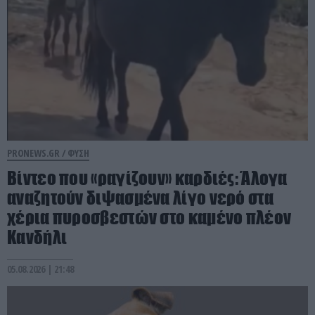
PRONEWS.GR /
ΦΥΣΗ
Βίντεο που «ραγίζουν» καρδιές: Άλογα
αναζητούν διψασμένα λίγο νερό στα
χέρια πυροσβεστών στο καμένο πλέον
Κανδήλι
05.08.2026 | 21:48