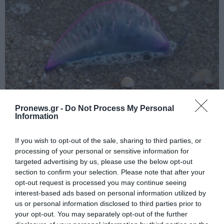
PRONEWS.GR /
ΑΓΡΙΑ ΖΩΗ
Pronews.gr -
Do Not Process My Personal
Information
Γαλλία: Κλείνουν παραλίες μετά την
εμφάνιση επικίνδυνων θαλάσσιων
If you wish to opt-out of the sale, sharing to third parties, or
οργανισμών που μοιάζουν με μέδουσες
processing of your personal or sensitive information for
(φωτο)
targeted advertising by us, please use the below opt-out
section to confirm your selection. Please note that after your
opt-out request is processed you may continue seeing
07.08.2026 | 12:58
interest-based ads based on personal information utilized by
us or personal information disclosed to third parties prior to
your opt-out. You may separately opt-out of the further