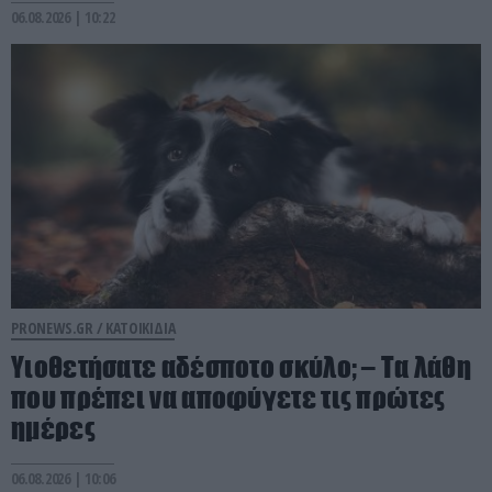
06.08.2026 | 10:22
PRONEWS.GR /
ΚΑΤΟΙΚΙΔΙΑ
Υιοθετήσατε αδέσποτο σκύλο; – Τα λάθη
που πρέπει να αποφύγετε τις πρώτες
ημέρες
06.08.2026 | 10:06