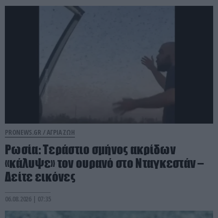
PRONEWS.GR /
ΑΓΡΙΑ ΖΩΗ
Ρωσία: Τεράστιο σμήνος ακρίδων
«κάλυψε» τον ουρανό στο Νταγκεστάν –
Δείτε εικόνες
06.08.2026 | 07:35