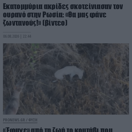
Εκατομμύρια ακρίδες σκοτείνιασαν τον
ουρανό στην Ρωσία: «Θα μας φάνε
ζωντανούς!» (βίντεο)
06.08.2026 | 22:44
PRONEWS.GR /
ΦΥΣΗ
«Έφυγε» από τη ζωή το κουτάβι που