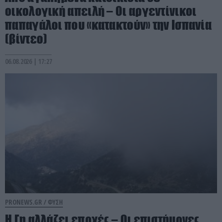
οικολογική απειλή – Οι αργεντίνικοι
παπαγάλοι που «κατακτούν» την Ισπανία
(βίντεο)
06.08.2026 | 17:27
PRONEWS.GR /
ΦΥΣΗ
Η Γη αλλάζει εποχές – Οι επιστήμονες