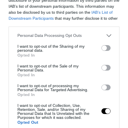
disclosure of your personal information by third parties on the
IAB’s list of downstream participants. This information may
also be disclosed by us to third parties on the
IAB’s List of
Downstream Participants
that may further disclose it to other
third parties.
Please note that this website/app uses one or more Google
Personal Data Processing Opt Outs
services and may gather and store information including but
not limited to your visit or usage behaviour. You may click to
I want to opt-out of the Sharing of my
personal data.
grant or deny consent to Google and its third-party tags to
Opted In
use your data for below specified purposes in below Google
PRONEWS.GR /
ΦΥΣΗ
consent section.
I want to opt-out of the Sale of my
Σεισμική δόνηση 3,6 Ρίχτερ ανοιχτά της
Personal Data.
Opted In
Ρόδου
I want to opt-out of processing my
07.08.2026 | 10:46
Personal Data for Targeted Advertising.
Opted In
I want to opt-out of Collection, Use,
Retention, Sale, and/or Sharing of my
Personal Data that Is Unrelated with the
Purposes for which it was collected.
Opted Out