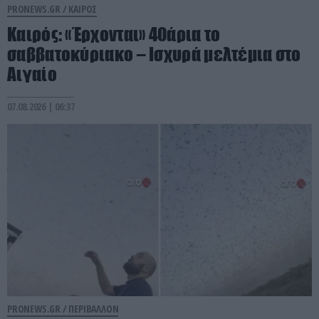
PRONEWS.GR /
ΚΑΙΡΟΣ
Καιρός: «Έρχονται» 40άρια το
σαββατοκύριακο – Ισχυρά μελτέμια στο
Αιγαίο
07.08.2026 | 06:37
PRONEWS.GR /
ΠΕΡΙΒΑΛΛΟΝ