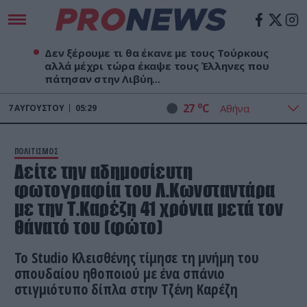
Δεν ξέρουμε τι θα έκανε με τους Τούρκους
αλλά μέχρι τώρα έκαψε τους Έλληνες που
πάτησαν στην Λιβύη...
o
27
C
7
ΑΥΓΟΎΣΤΟΥ
05:29
ΠΟΛΙΤΙΣΜΟΣ
Δείτε την αδημοσίευτη
φωτογραφία του Λ.Κωνσταντάρα
με την Τ.Καρέζη 41 χρόνια μετά τον
θάνατό του (φώτο)
Το Studio Κλεισθένης τίμησε τη μνήμη του
σπουδαίου ηθοποιού με ένα σπάνιο
στιγμιότυπο δίπλα στην Τζένη Καρέζη