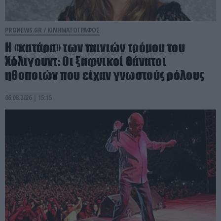
PRONEWS.GR /
ΚΙΝΗΜΑΤΟΓΡΑΦΟΣ
Η «κατάρα» των ταινιών τρόμου του
Χόλιγουντ: Oι ξαφνικοί θάνατοι
ηθοποιών που είχαν γνωστούς ρόλους
06.08.2026 | 15:15