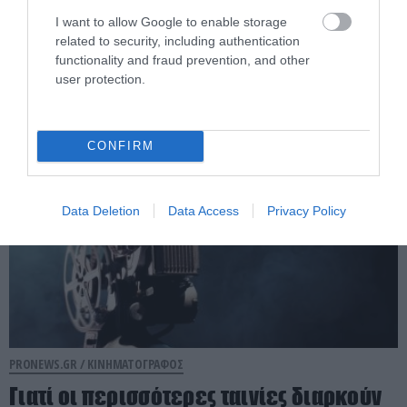
τραγουδιστής Δ.Ξανθάκης: Η πορεία ενός
I want to allow Google to enable storage
αυθεντικού ερμηνευτή του ελληνικού
related to security, including authentication
πενταγράμμου
functionality and fraud prevention, and other
user protection.
06.08.2026 | 11:05
CONFIRM
Data Deletion
Data Access
Privacy Policy
PRONEWS.GR /
ΚΙΝΗΜΑΤΟΓΡΑΦΟΣ
Γιατί οι περισσότερες ταινίες διαρκούν