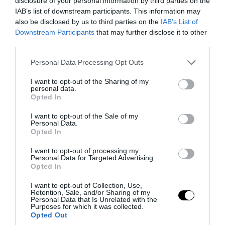
disclosure of your personal information by third parties on the
PRONEWS.GR /
ΠΡΟΣΩΠΑ
IAB’s list of downstream participants. This information may
«Έφυγε» από τη ζωή σε ηλικία 86 ετών ο
also be disclosed by us to third parties on the
IAB’s List of
θρυλικός Ιταλός τραγουδοποιός
Downstream Participants
that may further disclose it to other
third parties.
Φραντσέσκο Γκουτσίνι
Please note that this website/app uses one or more Google
Personal Data Processing Opt Outs
services and may gather and store information including but
06.08.2026 | 13:52
not limited to your visit or usage behaviour. You may click to
I want to opt-out of the Sharing of my
personal data.
grant or deny consent to Google and its third-party tags to
Opted In
use your data for below specified purposes in below Google
consent section.
I want to opt-out of the Sale of my
Personal Data.
Opted In
I want to opt-out of processing my
Personal Data for Targeted Advertising.
Opted In
I want to opt-out of Collection, Use,
Retention, Sale, and/or Sharing of my
Personal Data that Is Unrelated with the
Purposes for which it was collected.
PRONEWS.GR /
ΠΡΟΣΩΠΑ
Opted Out