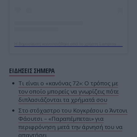
Η δημοσίευση κοινοποιήθηκε από το χρήστη Lampros Konstantaras (@lamproskonstantaras)
ΕΙΔΗΣΕΙΣ ΣΗΜΕΡΑ
Τι είναι ο «κανόνας 72»: Ο τρόπος με
τον οποίο μπορείς να γνωρίζεις πότε
διπλασιάζονται τα χρήματά σου
Στο στόχαστρο του Κογκρέσου ο Άντονι
Φάουτσι – «Παραπέμπεται» για
περιφρόνηση μετά την άρνησή του να
απαντήσει