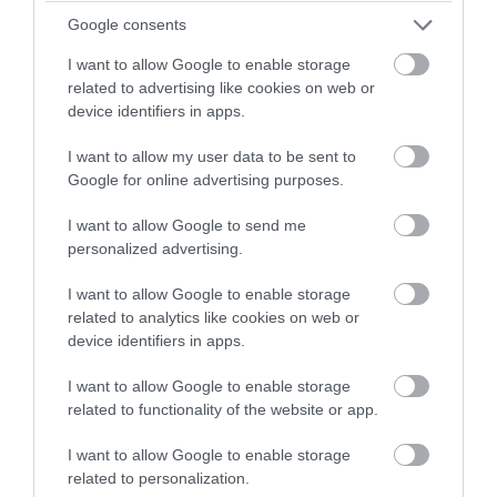
Θλίψη στο τελευταίο «αντίο» στον
Google consents
τραγουδιστή Λ.Χαλκιά: Συντετριμμένη η
I want to allow Google to enable storage
σύζυγός του (upd)
related to advertising like cookies on web or
device identifiers in apps.
06.08.2026 | 13:26
I want to allow my user data to be sent to
Google for online advertising purposes.
I want to allow Google to send me
personalized advertising.
I want to allow Google to enable storage
related to analytics like cookies on web or
device identifiers in apps.
I want to allow Google to enable storage
related to functionality of the website or app.
PRONEWS.GR /
ΠΡΟΣΩΠΑ
I want to allow Google to enable storage
«Έφυγε» από τη ζωή ο λαϊκός
related to personalization.