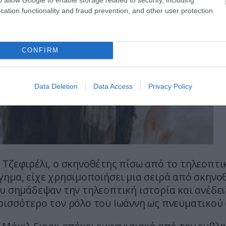
cation functionality and fraud prevention, and other user protection.
CONFIRM
Data Deletion
Data Access
Privacy Policy
 Τζεφιρέλι, ο σκηνοθέτης πίσω από το τηλεοπτι
ημα, είχε χρησιμοποιήσει μια σειρά από σκηνο
υ σημάδεψαν την τηλεοπτική ιστορία και ανέδει
ρισσότερο τον ρόλο του Ιωάννη ως πνευματικού