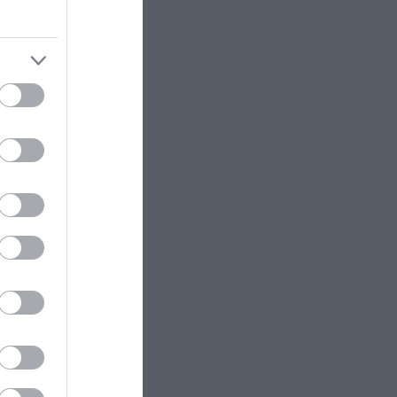
προσφορές «έπεσαν βροχή»
ΚΟΣΜΟΣ
23:11
Τα 600 στρέμματα κληρονομιάς
πίσω από το φονικό στην
Β.Καρολίνα
ΕΝΟΠΛΕΣ ΣΥΓΚΡΟΥΣΕΙΣ
23:09
Εκρήξεις στο νησί Κεσμ: Άγνωστο
αν προέρχονται από το Ιράν ή τις
ΗΠΑ
ΕΝΟΠΛΕΣ ΣΥΓΚΡΟΥΣΕΙΣ
23:03
Στο Βελιγράδι ο Β.Ζελένσκι:
«Πρέπει να αποσπάσουμε τους
Σέρβους από το στρατόπεδο της
Ρωσίας»