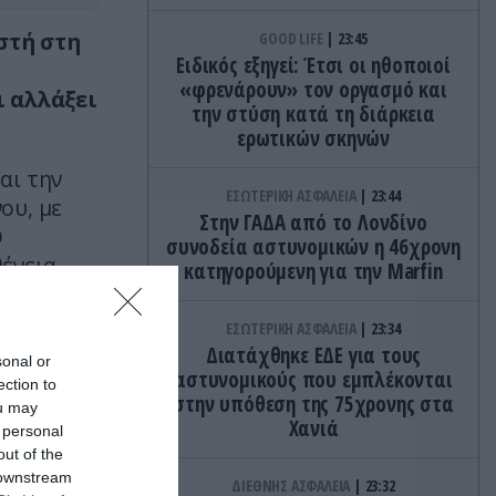
στή στη
GOOD LIFE
23:45
Ειδικός εξηγεί: Έτσι οι ηθοποιοί
«φρενάρουν» τον οργασμό και
ι αλλάξει
την στύση κατά τη διάρκεια
ερωτικών σκηνών
αι την
ΕΣΩΤΕΡΙΚΗ ΑΣΦΑΛΕΙΑ
23:44
ου, με
Στην ΓΑΔΑ από το Λονδίνο
Ο
συνοδεία αστυνομικών η 46χρονη
ένεια
κατηγορούμενη για την Marfin
ια
ιεθνή
ΕΣΩΤΕΡΙΚΗ ΑΣΦΑΛΕΙΑ
23:34
Διατάχθηκε ΕΔΕ για τους
sonal or
αστυνομικούς που εμπλέκονται
ection to
στην υπόθεση της 75χρονης στα
ou may
Χανιά
 personal
out of the
 downstream
ΔΙΕΘΝΗΣ ΑΣΦΑΛΕΙΑ
23:32