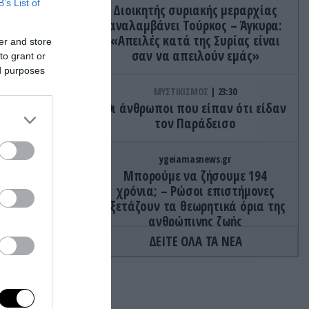
B’s List of
Διοικητής συριακής μεραρχίας
αναλαμβάνει Τούρκος – Άγκυρα:
«Απειλές κατά της Συρίας είναι
er and store
σαν να απειλούν εμάς»
to grant or
ed purposes
ΜΥΣΤΙΚΙΣΜΟΣ
23:30
Οι άνθρωποι που είπαν ότι είδαν
τον Παράδεισο
ygeiamasnews.gr
Μπορούμε να ζήσουμε 194
χρόνια; – Ρώσοι επιστήμονες
ι, ο
εξετάζουν τα θεωρητικά όρια της
ανθρώπινης ζωής
άς – εκεί
ΔΕΙΤΕ ΟΛΑ ΤΑ ΝΕΑ
ΙΣΤΟΡΙΑ
23:15
«Μόνο σοβαρές προσφορές»:
Όταν ένας άνδρας έβαλε αγγελία
στο eBay το… νεφρό του και οι