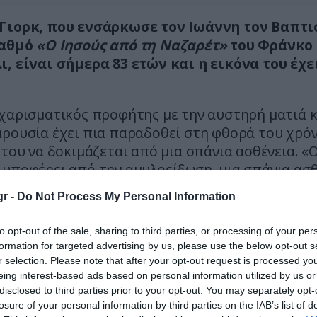
Γιορκ, που ενσάρκωσε τον Ιωάννη τον Βαπτι
ταθμό
«Ο Ιησούς από τη Ναζαρέτ»
του Φράνκο
ι, είναι σήμερα 83 ετών και η εικόνα του έχε
χαρισματικός προφήτης με την αυστηρή ματιά κ
ρουσία έχει πια παραδοθεί στη φθορά του χρόν
 του να δοκιμάζεται από μια σπάνια ασθένεια. «
 υποφέρει από την αμυλοείδωση, μια σπάνια ασθ
ίζεται όταν οι πρωτεΐνες που ονομάζονται ινίδ
r -
Do Not Process My Personal Information
ούς, συγκεντρώνονται στα όργανα», αναφέρουν δ
μέρωσης.
to opt-out of the sale, sharing to third parties, or processing of your per
formation for targeted advertising by us, please use the below opt-out s
r selection. Please note that after your opt-out request is processed y
eing interest-based ads based on personal information utilized by us or
disclosed to third parties prior to your opt-out. You may separately opt-
losure of your personal information by third parties on the IAB’s list of