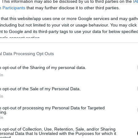
. This information may also be disclosed by us to third parties on the
IA
Participants
that may further disclose it to other third parties.
 that this website/app uses one or more Google services and may gath
including but not limited to your visit or usage behaviour. You may click 
 to Google and its third-party tags to use your data for below specifi
ogle consent section.
l Data Processing Opt Outs
o opt-out of the Sharing of my personal data.
In
ηλικία του και τα προβλήματα που αντιμετωπίζε
o opt-out of the Sale of my Personal Data.
ραμένει αγαπητός στους θεατές που μεγάλωσαν
In
 τον σε μια από τις πιο δυνατές σκηνές της σειρ
to opt-out of processing my Personal Data for Targeted
ίζει τον Ιησού στον Ιορδάνη ποταμό.
ing.
In
o opt-out of Collection, Use, Retention, Sale, and/or Sharing
ersonal Data that Is Unrelated with the Purposes for which it
lected.