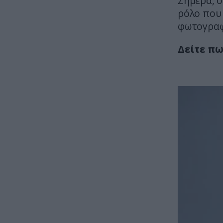
Σήμερα, ο
ρόλο που 
φωτογραφ
Δείτε πω