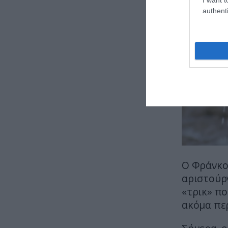
authenti
Ο Φράνκο
αριστούργ
«τρικ» πο
ακόμα πε