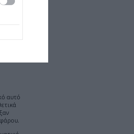
ΙΣΤΟΡΙΑ
23:00
Αυτός ήταν ο μεγαλύτερος
εκτελεστής της μαφίας – Ο λόγος
που χρησιμοποιούσε τα πάντα
εκτός από όπλο
ΙΣΤΟΡΙΑ
22:45
Κινίνη: Το φάρμακο κατά της
ελονοσίας που «σάρωνε» στην
Ελλάδα για δεκαετίες
ΠΕΡΙΒΑΛΛΟΝ
22:44
Εκατομμύρια ακρίδες
σκοτείνιασαν τον ουρανό στην
κό αυτό
Ρωσία: «Θα μας φάνε
θετικά
ζωντανούς!» (βίντεο)
ξαν
 φάρου.
ΥΓΕΙΑ
22:40
Τι παθαίνει ο εγκέφαλος όταν