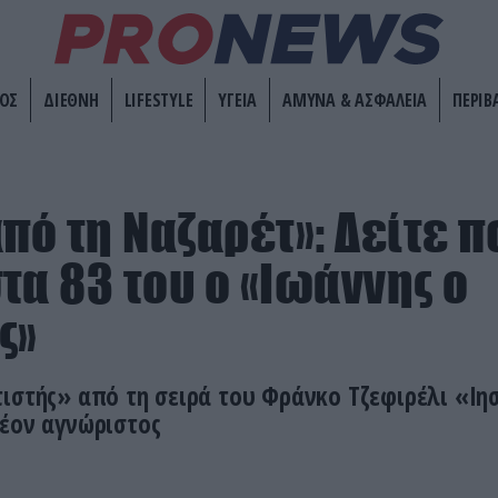
ΟΣ
ΔΙΕΘΝΗ
LIFESTYLE
ΥΓΕΙΑ
ΑΜΥΝΑ & ΑΣΦΑΛΕΙΑ
ΠΕΡΙΒ
πό τη Ναζαρέτ»: Δείτε π
τα 83 του ο «Ιωάννης ο
ς»
ιστής» από τη σειρά του Φράνκο Τζεφιρέλι «Ιη
λέον αγνώριστος