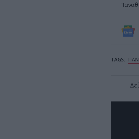
Παναθη
TAGS:
ΠΑΝ
Δε