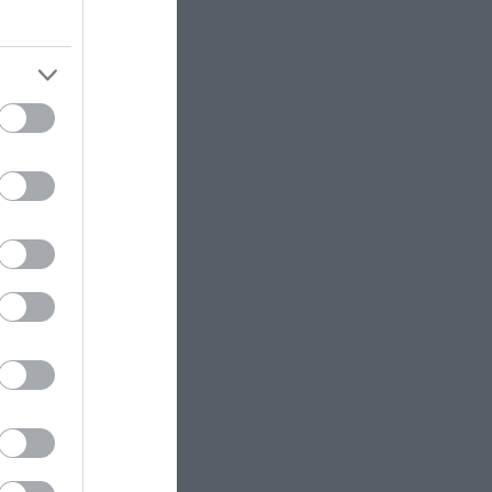
δυσκολεύουν τα δένδρα! (βίντεο)
TRAVEL
13:15
Πιλότος αποκαλύπτει: Αυτό είναι
το μεγαλύτερο λάθος που κάνουν
οι επιβάτες πριν από μία πτήση
ΕΣΩΤΕΡΙΚΗ ΑΣΦΑΛΕΙΑ
13:06
Φθιώτιδα: Εντοπίστηκε μεγάλη
φυτεία κάνναβης με πάνω από
2.000 δενδρύλλια – Xειροπέδες σε
δύο αλλοδαπούς
ΑΓΡΙΑ ΖΩΗ
12:58
Γαλλία: Κλείνουν παραλίες μετά
την εμφάνιση επικίνδυνων
θαλάσσιων οργανισμών που
μοιάζουν με μέδουσες (φωτο)
πέρα