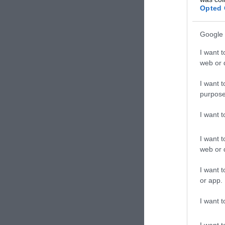
ακόμη με
Opted 
Google 
I want t
web or d
I want t
purpose
I want 
I want t
web or d
I want t
or app.
I want t
Βέβαια σ
I want t