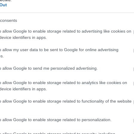
γαλύτερη αληθοφάνεια στο έργο!
Out
consents
o allow Google to enable storage related to advertising like cookies on
evice identifiers in apps.
o allow my user data to be sent to Google for online advertising
s.
to allow Google to send me personalized advertising.
o allow Google to enable storage related to analytics like cookies on
evice identifiers in apps.
o allow Google to enable storage related to functionality of the website
o allow Google to enable storage related to personalization.
την πραγματικότητα το ατύχημα ήταν πέρα για 
o allow Google to enable storage related to security, including