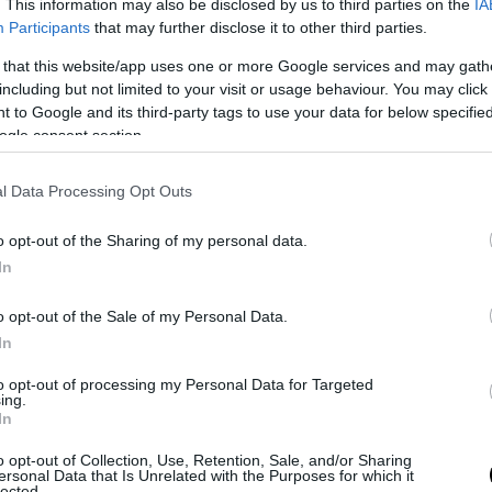
α τις ταινίες με τον Ψάλτη ήταν… ταμάμ αφού κα
. This information may also be disclosed by us to third parties on the
IA
Participants
that may further disclose it to other third parties.
ν εποχή ήταν ιδιαίτερα αδύνατος, αλλά το… φιζί
να μπαίνει στα… ρούχα και άλλων, πιο «νταβραν
 that this website/app uses one or more Google services and may gath
including but not limited to your visit or usage behaviour. You may click 
, όπως ο Πάνος Μιχαλόπουλος στα θρυλικά «Τσα
 to Google and its third-party tags to use your data for below specifi
ogle consent section.
αν και η πρώτη του παρουσία σε ταινία, πίσω στ
αλιανίδης περιγράφει τον κατήφορο που είχε πά
l Data Processing Opt Outs
Πάνος Μιχαλόπουλος) που ενδιαφέρεται μόνο για
αι μπλέκει με συμμορίες και ναρκωτικά. Το φιλμ 
o opt-out of the Sharing of my personal data.
 επικίνδυνες σκηνές οι οποίες γυρίστηκαν στην
In
ημιούπολη στην Αθήνα και εκεί ο Σταύρος Καλι
 παίρνει το βάπτισμα του πυρός.
o opt-out of the Sale of my Personal Data.
In
 μάλιστα από τις σκηνές καταδίωξης με μοτοσυ
to opt-out of processing my Personal Data for Targeted
 και ένα ατύχημα. Όπως περιγράφει και ο ίδιος 
ing.
In
κός πρωταγωνιστής, ήταν τόσο θεαματικό το α
ννης Δαλιανίδης αποφάσισε το προφανές. Δηλαδ
o opt-out of Collection, Use, Retention, Sale, and/or Sharing
ersonal Data that Is Unrelated with the Purposes for which it
στο μοντάζ αλλά να το αφήσει στην ταινία, δίνον
lected.