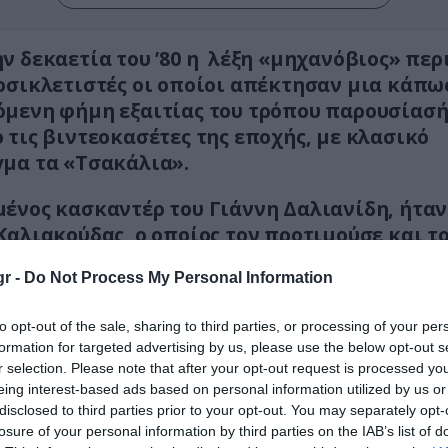
ν δεκαετία του ’80 η λέξη «μηχανόβιος» πε
οσικλετιστές οι οποίοι απέκτησαν μια κάπω
μενη φήμη εξαιτίας του τρόπου παρουσίασή
 τις βιντεοκασέτες της εποχής, με κλασικό
μα τα «Τσακάλια».
ένος κασκαντέρ του Γιάννη Δαλιανίδη, ήταν
Καλιακούδας, ο οποίος τον προτιμούσε και τ
για όλες τις ταινίες στις οποίες εμφανιζόταν
r -
Do Not Process My Personal Information
λληλα βρισκόταν πάντα στην κορυφη των επιλογ
to opt-out of the sale, sharing to third parties, or processing of your per
ου Ευστρατιάδη. Προφανώς όσο καλοί και αν ήτα
formation for targeted advertising by us, please use the below opt-out s
ιστές πάνω στους δύο τροχούς, δεν θα μπορούσ
r selection. Please note that after your opt-out request is processed y
έψουν στις επικίνδυνες σκηνές. Εκεί ήταν που
eing interest-based ads based on personal information utilized by us or
νε δράση ο Σταύρος Καλιακούδας.
disclosed to third parties prior to your opt-out. You may separately opt-
losure of your personal information by third parties on the IAB’s list of