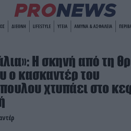
ΟΣ
ΔΙΕΘΝΗ
LIFESTYLE
ΥΓΕΙΑ
ΑΜΥΝΑ & ΑΣΦΑΛΕΙΑ
ΠΕΡΙΒ
άλια»: Η σκηνή από τη θ
ου ο κασκαντέρ του
πουλου χτυπάει στο κε
ή
αντέρ