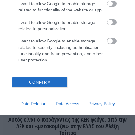
I want to allow Google to enable storage
related to functionality of the website or app.
I want to allow Google to enable storage
related to personalization.
ΤΕΛΕΥΤΑΙΕΣ ΕΙΔΗΣΕΙΣ
I want to allow Google to enable storage
related to security, including authentication
ΤΟΥΡΚΙΑ
13:58
functionality and fraud prevention, and other
Σε «αναμμένα κάρβουνα» η Τουρκία: Περιορίζει
user protection.
την κίνηση πλοίων από την Μαύρη Θάλασσα
GOOD LIFE
13:55
CONFIRM
Γιατί τα περισσότερα δημόσια κτίρια έχουν
σκάλες στην είσοδο
Data Deletion
Data Access
Privacy Policy
PROVOCATEUR
13:47
Αυτός είναι ο παράγοντας της ΑΕΚ φεύγει από την
ΑΕΚ και «μετακομίζει» στην ΕΛΑΣ του Αλέξη
Τσίπρα