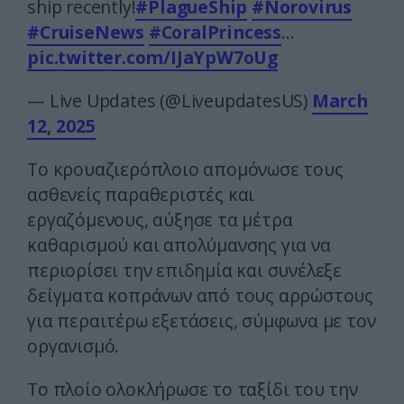
ship recently!
#PlagueShip
#Norovirus
#CruiseNews
#CoralPrincess
…
pic.twitter.com/IJaYpW7oUg
— Live Updates (@LiveupdatesUS)
March
12, 2025
Το κρουαζιερόπλοιο απομόνωσε τους
ασθενείς παραθεριστές και
εργαζόμενους, αύξησε τα μέτρα
καθαρισμού και απολύμανσης για να
περιορίσει την επιδημία και συνέλεξε
δείγματα κοπράνων από τους αρρώστους
για περαιτέρω εξετάσεις, σύμφωνα με τον
οργανισμό.
Το πλοίο ολοκλήρωσε το ταξίδι του την