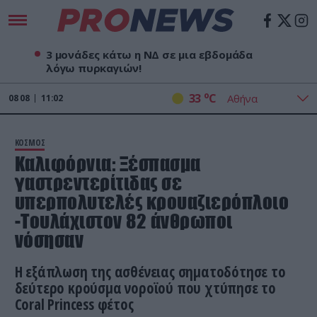
3 μονάδες κάτω η ΝΔ σε μια εβδομάδα
λόγω πυρκαγιών!
o
33
C
08
08
11:02
ΚΟΣΜΟΣ
Καλιφόρνια: Ξέσπασμα
γαστρεντερίτιδας σε
υπερπολυτελές κρουαζιερόπλοιο
-Τουλάχιστον 82 άνθρωποι
νόσησαν
Η εξάπλωση της ασθένειας σηματοδότησε το
δεύτερο κρούσμα νοροϊού που χτύπησε το
Coral Princess φέτος