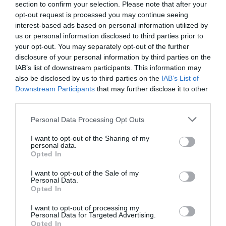
section to confirm your selection. Please note that after your
έχουν σκάλες στην είσοδο
opt-out request is processed you may continue seeing
Αυτός είναι ο παράγοντας της ΑΕΚ
interest-based ads based on personal information utilized by
us or personal information disclosed to third parties prior to
φεύγει από την ΑΕΚ και «μετακομίζει»
your opt-out. You may separately opt-out of the further
στην ΕΛΑΣ του Αλέξη Τσίπρα
disclosure of your personal information by third parties on the
IAB’s list of downstream participants. This information may
also be disclosed by us to third parties on the
IAB’s List of
Ακολουθήστε το
pronews.gr
στο
Downstream Participants
that may further disclose it to other
Google News και μάθετε πρώτοι όλες
third parties.
τις ειδήσεις
Please note that this website/app uses one or more Google
Personal Data Processing Opt Outs
services and may gather and store information including but
not limited to your visit or usage behaviour. You may click to
I want to opt-out of the Sharing of my
personal data.
TAGS:
ΓΑΣΤΡΕΝΤΕΡΙΤΙΔΑ
ΚΑΛΙΦΟΡΝΙΑ
grant or deny consent to Google and its third-party tags to
Opted In
ΚΡΟΥΑΖΙΕΡΟΠΛΟΙΟ
use your data for below specified purposes in below Google
consent section.
I want to opt-out of the Sale of my
Personal Data.
Opted In
Δείτε μας ζωντανά στο
YouTube
,
I want to opt-out of processing my
Twitch
,
X
,
Telegram
Personal Data for Targeted Advertising.
Opted In