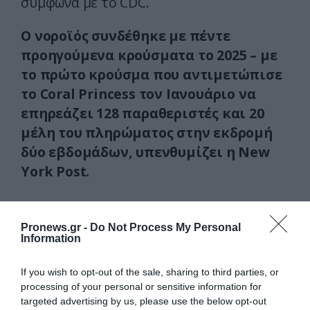
σύμφωνα με το CDC.
Ο νοροϊός συνδέθηκε με πέντε
προηγούμενα κρούσματα το 2025 – με
το πρώτο κρούσμα που αντιμετώπισε
το Coral Princess τον Ιανουάριο να
επηρεάζει 128 παραθεριστές και 20
μέλη του πληρώματος στην εκδρομή
δύο εβδομάδων, υπενθυμίζει η New
York Post.
ΕΙΔΗΣΕΙΣ ΣΗΜΕΡΑ
Pronews.gr -
Do Not Process My Personal
Information
Σε «αναμμένα κάρβουνα» η Τουρκία:
Περιορίζει την κίνηση πλοίων από την
If you wish to opt-out of the sale, sharing to third parties, or
Μαύρη Θάλασσα
processing of your personal or sensitive information for
Γιατί τα περισσότερα δημόσια κτίρια
targeted advertising by us, please use the below opt-out