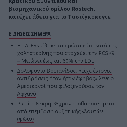
κρατικού αμυντικού και
βιομηχανικού ομίλου Rostech,
κατέχει άδεια για το Ταστίγκσκογιε.
ΕΙΔΗΣΕΙΣ ΣΗΜΕΡΑ
ΗΠΑ: Εγκρίθηκε το πρώτο χάπι κατά της
χοληστερίνης που στοχεύει την PCSK9
– Μειώνει έως και 60% την LDL
Δολοφονία Βρετανίδας: «Είχε έντονες
αντιδράσεις όταν ήταν έφηβος» λένε οι
Αμερικανοί που φιλοξενούσαν τον
Αφγανό
Ρωσία: Νεκρή 38χρονη Ιnfluencer μετά
από επέμβαση αυξητικής γλουτών
(φώτο)