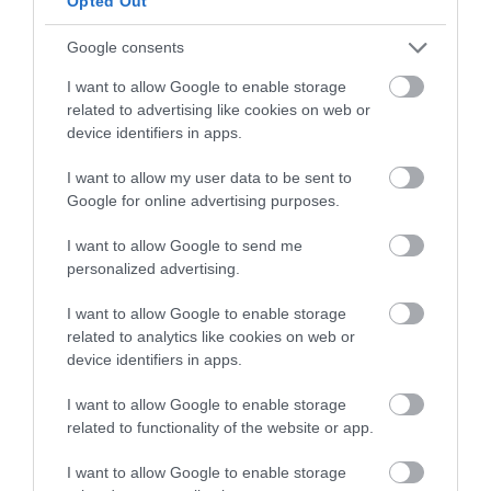
Opted Out
ΦΑΡΜΑΚΑ
07:41
ΗΠΑ: Εγκρίθηκε το πρώτο χάπι κατά της
Google consents
χοληστερίνης που στοχεύει την PCSK9 – Μειώνει
I want to allow Google to enable storage
έως και 60% την LDL
related to advertising like cookies on web or
device identifiers in apps.
ΕΣΩΤΕΡΙΚΗ ΑΣΦΑΛΕΙΑ
07:38
Δολοφονία Βρετανίδας: «Είχε έντονες
I want to allow my user data to be sent to
αντιδράσεις όταν ήταν έφηβος» λένε οι
Google for online advertising purposes.
Αμερικανοί που φιλοξενούσαν τον Αφγανό
I want to allow Google to send me
personalized advertising.
ΚΟΣΜΟΣ
07:28
Ρωσία: Νεκρή 38χρονη Ιnfluencer μετά από
I want to allow Google to enable storage
επέμβαση αυξητικής γλουτών (φώτο)
related to analytics like cookies on web or
device identifiers in apps.
ΚΟΣΜΟΣ
07:28
I want to allow Google to enable storage
Tαϊλάνδη: Μαθητής άνοιξε πυρ σε σχολείο βόρεια
related to functionality of the website or app.
της Μπανγκόκ – Πληροφορίες για νεκρούς
I want to allow Google to enable storage