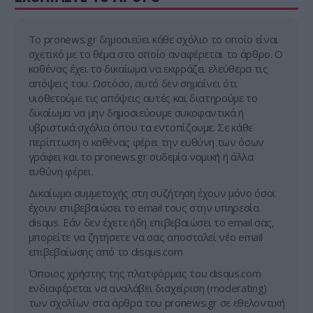
Tο pronews.gr δημοσιεύει κάθε σχόλιο το οποίο είναι
σχετικό με το θέμα στο οποίο αναφέρεται το άρθρο. Ο
καθένας έχει το δικαίωμα να εκφράζει ελεύθερα τις
απόψεις του. Ωστόσο, αυτό δεν σημαίνει ότι
υιοθετούμε τις απόψεις αυτές και διατηρούμε το
δικαίωμα να μην δημοσιεύουμε συκοφαντικά ή
υβριστικά σχόλια όπου τα εντοπίζουμε. Σε κάθε
περίπτωση ο καθένας φέρει την ευθύνη των όσων
γράφει και το pronews.gr ουδεμία νομική ή άλλα
ευθύνη φέρει.
Δικαίωμα συμμετοχής στη συζήτηση έχουν μόνο όσοι
έχουν επιβεβαιώσει το email τους στην υπηρεσία
disqus. Εάν δεν έχετε ήδη επιβεβαιώσει το email σας,
μπορείτε να ζητήσετε να σας αποσταλεί νέο email
επιβεβαίωσης από το disqus.com
Όποιος χρήστης της πλατφόρμας του disqus.com
ενδιαφέρεται να αναλάβει διαχείριση (moderating)
των σχολίων στα άρθρα του pronews.gr σε εθελοντική