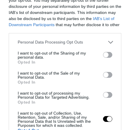
your opt-out. You may separately opt-out of the further
disclosure of your personal information by third parties on the
IAB’s list of downstream participants. This information may
also be disclosed by us to third parties on the
IAB’s List of
Downstream Participants
that may further disclose it to other
third parties.
Please note that this website/app uses one or more Google
Personal Data Processing Opt Outs
services and may gather and store information including but
ΔΙΑΔΩΣΤΕ ΤΟ ΑΡΘΡΟ
not limited to your visit or usage behaviour. You may click to
I want to opt-out of the Sharing of my
personal data.
grant or deny consent to Google and its third-party tags to
Opted In
use your data for below specified purposes in below Google
consent section.
I want to opt-out of the Sale of my
Personal Data.
Opted In
I want to opt-out of processing my
Personal Data for Targeted Advertising.
Opted In
I want to opt-out of Collection, Use,
Retention, Sale, and/or Sharing of my
ΤΕΛΕΥΤΑΙΕΣ ΕΙΔΗΣΕΙΣ
Personal Data that Is Unrelated with the
Purposes for which it was collected.