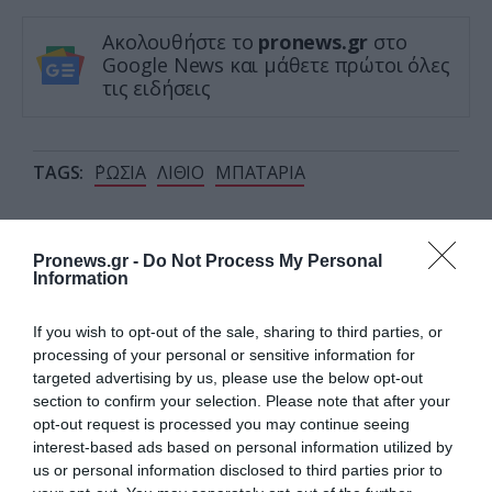
Ακολουθήστε το
pronews.gr
στο
Google News και μάθετε πρώτοι όλες
τις ειδήσεις
TAGS:
΄ΡΩΣΙΑ
ΛΙΘΙΟ
ΜΠΑΤΑΡΙΑ
Δείτε μας ζωντανά στο
YouTube
,
Pronews.gr -
Do Not Process My Personal
Information
Twitch
,
X
,
Telegram
If you wish to opt-out of the sale, sharing to third parties, or
processing of your personal or sensitive information for
targeted advertising by us, please use the below opt-out
section to confirm your selection. Please note that after your
opt-out request is processed you may continue seeing
interest-based ads based on personal information utilized by
us or personal information disclosed to third parties prior to