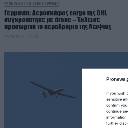
PRONEWS.GR /
ΔΙΕΘΝΗΣ ΑΣΦΑΛΕΙΑ
Γερμανία: Αεροσκάφος cargo της DHL
συγκρούστηκε με drone – Έκλεισε
προσωρινά το αεροδρόμιο της Λειψίας
05.08.2026 | 12:06
Pronews.g
If you wish 
sensitive in
confirm you
continue se
information 
further disc