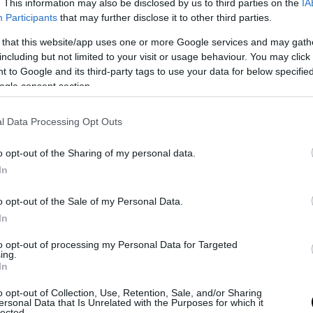
. This information may also be disclosed by us to third parties on the
IA
PRONEWS.GR /
ΚΥΠΡΟΣ
Participants
that may further disclose it to other third parties.
Οι Τούρκοι σήκωσαν drone και
 that this website/app uses one or more Google services and may gath
κινητοποίησαν στρατιωτικές μονάδες γι
including but not limited to your visit or usage behaviour. You may click 
εκδήλωση των Κυπρίων στη Δερύνεια
 to Google and its third-party tags to use your data for below specifi
ogle consent section.
02.08.2026 | 14:02
l Data Processing Opt Outs
o opt-out of the Sharing of my personal data.
In
o opt-out of the Sale of my Personal Data.
In
to opt-out of processing my Personal Data for Targeted
ing.
In
o opt-out of Collection, Use, Retention, Sale, and/or Sharing
ersonal Data that Is Unrelated with the Purposes for which it
lected.