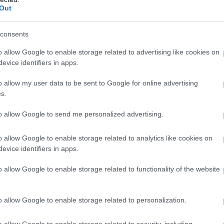
Out
PRONEWS.GR /
ΤΟΥΡΚΙΑ
Η Τουρκία «τρέχει» το UCAV Kizilelma: Μ
consents
τις βολές πυραύλων αέρος-αέρος, βολές
βομβών από τις εσωτερικές αποθήκες
o allow Google to enable storage related to advertising like cookies on
evice identifiers in apps.
30.07.2026 | 23:24
o allow my user data to be sent to Google for online advertising
s.
to allow Google to send me personalized advertising.
o allow Google to enable storage related to analytics like cookies on
evice identifiers in apps.
o allow Google to enable storage related to functionality of the website
o allow Google to enable storage related to personalization.
o allow Google to enable storage related to security, including