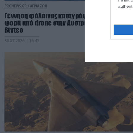
PRONEWS.GR /
ΑΓΡΙΑ ΖΩΗ
authenti
Γέννηση φάλαινας καταγράφηκε για πρώτη
φορά από drone στην Αυστραλία: Δείτε
βίντεο
30.07.2026 | 16:45