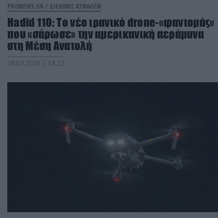
PRONEWS.GR /
ΔΙΕΘΝΗΣ ΑΣΦΑΛΕΙΑ
Hadid 110: Το νέο ιρανικό drone-«φαντομάς»
που «σάρωσε» την αμερικανική αεράμυνα
στη Μέση Ανατολή
28.07.2026 | 18:22