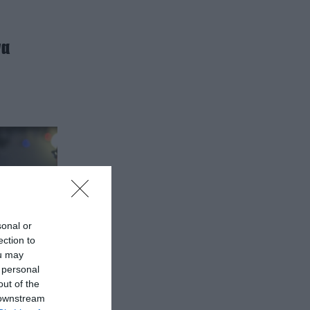
να
sonal or
ection to
ou may
 personal
out of the
 downstream